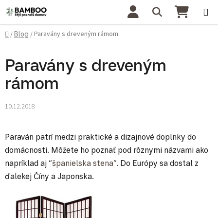
Prejsť na obsah
Hľadať
NÁKU
Domov
Paravány s dreveným rámom
/
Blog
/
Paravány s dreveným
rámom
10.12.2018
Paraván patrí medzi praktické a dizajnové doplnky do
domácnosti. Môžete ho poznať pod rôznymi názvami ako
napríklad aj “
španielska stena”
. Do Európy sa dostal z
ďalekej Číny a Japonska.