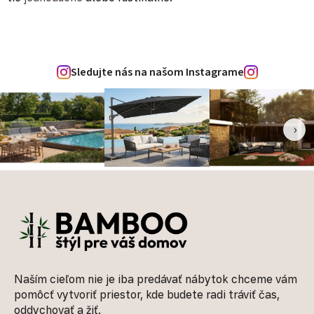
Sledujte nás na našom Instagrame
‹
›
Zápätie
Naším cieľom nie je iba predávať nábytok chceme vám
pomôcť vytvoriť priestor, kde budete radi tráviť čas,
oddychovať a žiť.