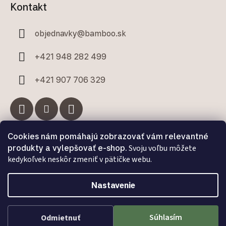
Kontakt
objednavky
@
bamboo.sk
+421 948 282 499
+421 907 706 329
Cookies nám pomáhajú zobrazovať vám relevantné
Facebook
produkty a vylepšovať e-shop.
Svoju voľbu môžete
kedykoľvek neskôr zmeniť v pätičke webu.
Nastavenie
Vytvoril Shoptet Premium
a
Adatelier
Súhlasím
Odmietnuť
Copyright 2026
Bamboo.sk
. Všetky práva vyhradené.