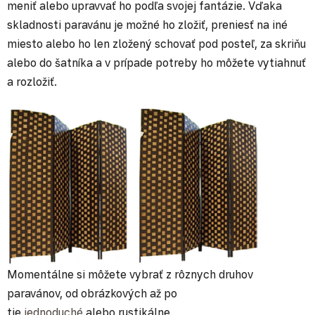
meniť alebo upravvať ho podľa svojej fantázie. Vďaka
skladnosti paravánu je možné ho zložiť, preniesť na iné
miesto alebo ho len zložený schovať pod posteľ, za skriňu
alebo do šatníka a v prípade potreby ho môžete vytiahnuť
a rozložiť.
Momentálne si môžete vybrať z rôznych druhov
paravánov, od obrázkových až po
tie
jednoduché
alebo rustikálne.