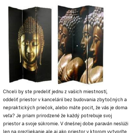
Chceli by ste predeliť jednu z vašich miestností,
oddeliť priestor v kancelárií bez budovania zbytočných a
nepraktických priečok, alebo máte pocit, že vás je doma
veľa? Je priam prirodzené že každý potrebuje svoj
priestor a svoje súkromie. V dnešnej dobe paraván neslúži
len na prezliekanie ale aj ako priestor v ktorom vytvoríte