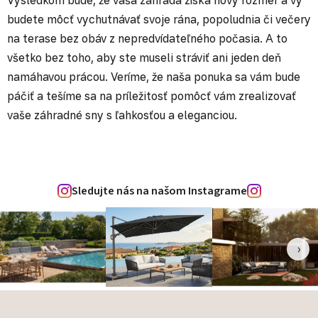
Výsledkom bude, že vaša záhrada získa nový rozmer a vy
budete môcť vychutnávať svoje rána, popoludnia či večery
na terase bez obáv z nepredvídateľného počasia. A to
všetko bez toho, aby ste museli stráviť ani jeden deň
namáhavou prácou. Veríme, že naša ponuka sa vám bude
páčiť a tešíme sa na príležitosť pomôcť vám zrealizovať
vaše záhradné sny s ľahkosťou a eleganciou.
Sledujte nás na našom Instagrame
‹
›
Zápätie