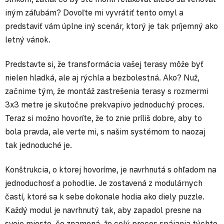
iným záľubám? Dovoľte mi vyvrátiť tento omyl a
predstaviť vám úplne iný scenár, ktorý je tak príjemný ako
letný vánok.
Predstavte si, že transformácia vašej terasy môže byť
nielen hladká, ale aj rýchla a bezbolestná. Ako? Nuž,
začnime tým, že montáž zastrešenia terasy s rozmermi
3x3 metre je skutočne prekvapivo jednoduchý proces.
Teraz si možno hovoríte, že to znie príliš dobre, aby to
bola pravda, ale verte mi, s našim systémom to naozaj
tak jednoduché je.
Konštrukcia, o ktorej hovoríme, je navrhnutá s ohľadom na
jednoduchosť a pohodlie. Je zostavená z modulárnych
častí, ktoré sa k sebe dokonale hodia ako diely puzzle.
Každý modul je navrhnutý tak, aby zapadol presne na
svoje miesto, čo znamená, že celý proces spájania týchto