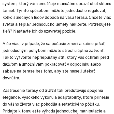
systém, ktorý vám umožňuje manuálne upraviť uhol sklonu
lamiel. Týmto spôsobom môžete jednoducho regulovať,
koľko slnečných lúčov dopadá na vašu terasu. Chcete viac
svetla a tepla? Jednoducho lamely nakloňte. Potrebujete
tieň? Nastavte ich do uzavretej pozície.
A čo viac, v prípade, že sa počasie zmení a začne pršať,
jednoduchým pohybom môžete strechu úplne zatvoriť.
Takto vytvoríte nepriepustný štít, ktorý vás ochráni pred
dažďom a umožní vám pokračovať v odpočinku alebo
zábave na terase bez toho, aby ste museli utekať
dovnútra.
Zastrešenie terasy od SUNS tak predstavuje spojenie
elegance, vysokého výkonu a adaptability, ktoré prinesie
do vášho života viac pohodlia a estetického pôžitku.
Pridajte k tomu ešte výhodu jednoduchej manipulácie a