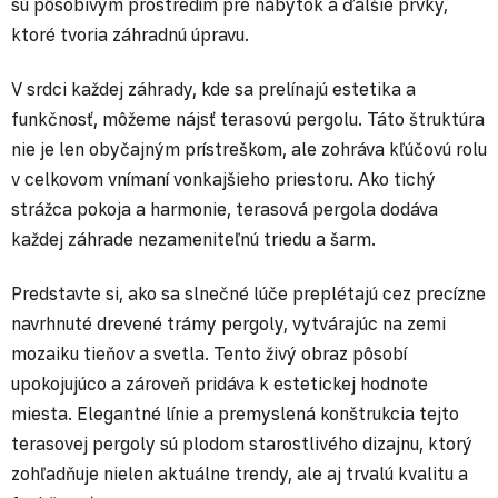
sú pôsobivým prostredím pre nábytok a ďalšie prvky,
ktoré tvoria záhradnú úpravu.
V srdci každej záhrady, kde sa prelínajú estetika a
funkčnosť, môžeme nájsť terasovú pergolu. Táto štruktúra
nie je len obyčajným prístreškom, ale zohráva kľúčovú rolu
v celkovom vnímaní vonkajšieho priestoru. Ako tichý
strážca pokoja a harmonie, terasová pergola dodáva
každej záhrade nezameniteľnú triedu a šarm.
Predstavte si, ako sa slnečné lúče preplétajú cez precízne
navrhnuté drevené trámy pergoly, vytvárajúc na zemi
mozaiku tieňov a svetla. Tento živý obraz pôsobí
upokojujúco a zároveň pridáva k estetickej hodnote
miesta. Elegantné línie a premyslená konštrukcia tejto
terasovej pergoly sú plodom starostlivého dizajnu, ktorý
zohľadňuje nielen aktuálne trendy, ale aj trvalú kvalitu a