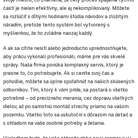
častí je nielen efektívny, ale aj nekomplikovaný. Môžete
sa rozlúčiť s dlhými hodinami štúdia návodov a zložitým
náradím, pretože tento systém bol vytvorený s
myšlienkou, že ho zvládne naozaj každý.
A ak sa cítite neistí alebo jednoducho uprednostňujete,
aby prácu vykonali profesionáli, máme pre vás skvelé
správy. Naša firma ponúka komplexný servis, ktorý je
presne to, čo potrebujete. Ak si ceníte svoj čas a
pohodlie, môžete sa úplne spoľahnúť na našich skúsených
odborníkov. Tím, ktorý k vám príde, sa postará o všetko
potrebné – od precízneho merania, cez dopravu všetkých
dielov, až po samotnú montáž strechy priamo na vašom
pozemku. Všetko toto sa uskutoční s dôrazom na detail a
s ohľadom na vaše osobné potreby a želania.