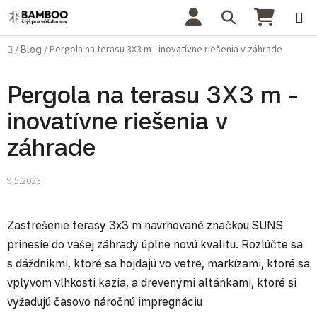
Prejsť na obsah
Hľadať
NÁKU
Domov
Pergola na terasu 3X3 m - inovatívne riešenia v záhrade
/
Blog
/
Pergola na terasu 3X3 m -
inovatívne riešenia v
záhrade
9.5.2023
Zastrešenie terasy 3x3 m navrhované značkou SUNS
prinesie do vašej záhrady úplne novú kvalitu. Rozlúčte sa
s dáždnikmi, ktoré sa hojdajú vo vetre, markízami, ktoré sa
vplyvom vlhkosti kazia, a drevenými altánkami, ktoré si
vyžadujú časovo náročnú impregnáciu