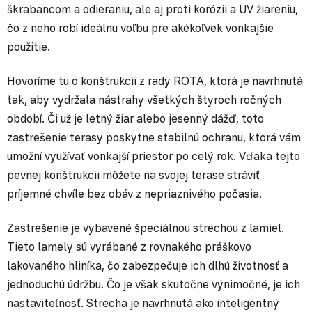
škrabancom a odieraniu, ale aj proti korózii a UV žiareniu,
čo z neho robí ideálnu voľbu pre akékoľvek vonkajšie
použitie.
Hovoríme tu o konštrukcii z rady ROTA, ktorá je navrhnutá
tak, aby vydržala nástrahy všetkých štyroch ročných
období. Či už je letný žiar alebo jesenný dážď, toto
zastrešenie terasy poskytne stabilnú ochranu, ktorá vám
umožní využívať vonkajší priestor po celý rok. Vďaka tejto
pevnej konštrukcii môžete na svojej terase stráviť
príjemné chvíle bez obáv z nepriaznivého počasia.
Zastrešenie je vybavené špeciálnou strechou z lamiel.
Tieto lamely sú vyrábané z rovnakého práškovo
lakovaného hliníka, čo zabezpečuje ich dlhú životnosť a
jednoduchú údržbu. Čo je však skutočne výnimočné, je ich
nastaviteľnosť. Strecha je navrhnutá ako inteligentný