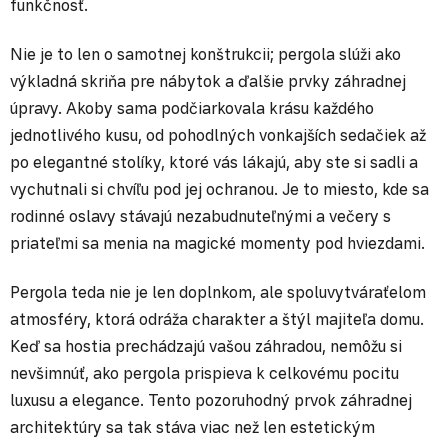
funkčnosť.
Nie je to len o samotnej konštrukcii; pergola slúži ako
výkladná skriňa pre nábytok a ďalšie prvky záhradnej
úpravy. Akoby sama podčiarkovala krásu každého
jednotlivého kusu, od pohodlných vonkajších sedačiek až
po elegantné stolíky, ktoré vás lákajú, aby ste si sadli a
vychutnali si chvíľu pod jej ochranou. Je to miesto, kde sa
rodinné oslavy stávajú nezabudnuteľnými a večery s
priateľmi sa menia na magické momenty pod hviezdami.
Pergola teda nie je len doplnkom, ale spoluvytváraťelom
atmosféry, ktorá odráža charakter a štýl majiteľa domu.
Keď sa hostia prechádzajú vašou záhradou, nemôžu si
nevšimnúť, ako pergola prispieva k celkovému pocitu
luxusu a elegance. Tento pozoruhodný prvok záhradnej
architektúry sa tak stáva viac než len estetickým