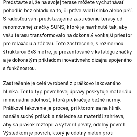
Predstavte si, že na svojej terase môžete vychutnávať
pohodlie bez ohľadu na to, či práve svieti slnko alebo prší.
S radosťou vám predstavujeme zastrešenie terasy od
renomovanej značky SUNS, ktoré je navrhnuté tak, aby
vašu terasu transformovalo na dokonalý vonkajší priestor
pre relaxáciu a zábavu. Toto zastrešenie, s rozmernou
štruktúrou 3x3 metre, je prezentované v katalógu značky
a je dokonalým príkladom inovatívneho dizajnu spojeného
s funkčnosťou.
Zastrešenie je celé vyrobené z práškovo lakovaného
hliníka. Tento typ povrchovej úpravy poskytuje materiálu
mimoriadnu odolnosť, ktorá prekračuje bežné normy.
Práškové lakovanie je proces, pri ktorom sa na hliník
nanáša suchý prášok a následne sa materiál zahrieva,
aby sa prášok roztopil a vytvoril pevný, odolný povrch.
Výsledkom je povrch, ktorý je odolný nielen proti