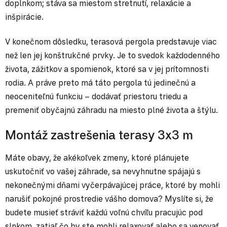
doplnkom; stáva sa miestom stretnutí, relaxácie a
inšpirácie.
V konečnom dôsledku, terasová pergola predstavuje viac
než len jej konštrukčné prvky. Je to svedok každodenného
života, zážitkov a spomienok, ktoré sa v jej prítomnosti
rodia. A práve preto má táto pergola tú jedinečnú a
neoceniteľnú funkciu – dodávať priestoru triedu a
premeniť obyčajnú záhradu na miesto plné života a štýlu.
Montáž zastrešenia terasy 3x3 m
Máte obavy, že akékoľvek zmeny, ktoré plánujete
uskutočniť vo vašej záhrade, sa nevyhnutne spájajú s
nekonečnými dňami vyčerpávajúcej práce, ktoré by mohli
narušiť pokojné prostredie vášho domova? Myslíte si, že
budete musieť stráviť každú voľnú chvíľu pracujúc pod
slnkom, zatiaľ čo by ste mohli relaxovať alebo sa venovať