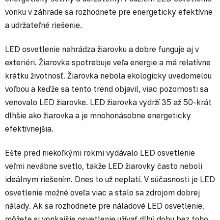
vonku v záhrade sa rozhodnete pre energeticky efektívne
a udržateľné riešenie.
LED osvetlenie nahrádza žiarovku a dobre funguje aj v
exteriéri. Žiarovka spotrebuje veľa energie a má relatívne
krátku životnosť. Žiarovka nebola ekologicky uvedomelou
voľbou a keďže sa tento trend objavil, viac pozornosti sa
venovalo LED žiarovke. LED žiarovka vydrží 35 až 50-krát
dlhšie ako žiarovka a je mnohonásobne energeticky
efektívnejšia.
Ešte pred niekoľkými rokmi vydávalo LED osvetlenie
veľmi nevábne svetlo, takže LED žiarovky často neboli
ideálnym riešením. Dnes to už neplatí. V súčasnosti je LED
osvetlenie možné oveľa viac a stalo sa zdrojom dobrej
nálady. Ak sa rozhodnete pre náladové LED osvetlenie,
môžete si vonkajšie osvetlenie užívať dlhú dobu bez toho,