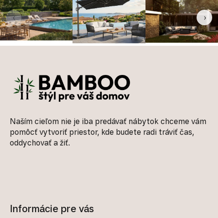
‹
›
Zápätie
Naším cieľom nie je iba predávať nábytok chceme vám
pomôcť vytvoriť priestor, kde budete radi tráviť čas,
oddychovať a žiť.
Informácie pre vás