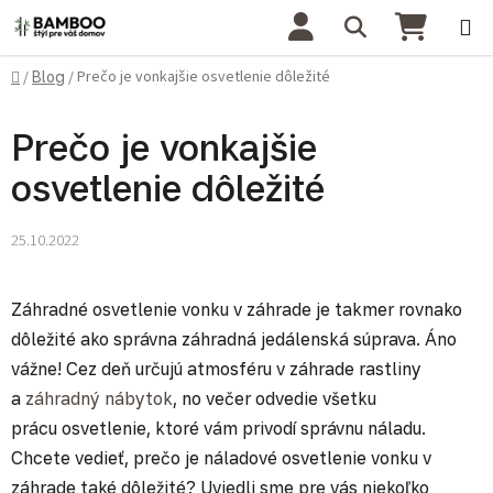
Prejsť na obsah
Hľadať
NÁKU
Domov
Prečo je vonkajšie osvetlenie dôležité
/
Blog
/
Prečo je vonkajšie
osvetlenie dôležité
25.10.2022
Záhradné osvetlenie vonku v záhrade je takmer rovnako
dôležité ako správna záhradná jedálenská súprava. Áno
vážne! Cez deň určujú atmosféru v záhrade rastliny
a
záhradný nábytok
, no večer odvedie všetku
prácu osvetlenie, ktoré vám privodí správnu náladu.
Chcete vedieť, prečo je náladové osvetlenie vonku v
záhrade také dôležité? Uviedli sme pre vás niekoľko