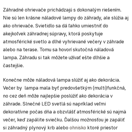
Záhradné ohrievače prichádzajú s dokonalým riešením.
Nie sú len krásne náladové lampy do záhrady, ale slúžia aj
ako ohrievače. Svietidlo sa dá ľahko umiestniť do
akejkoľvek záhradnej súpravy, ktorá poskytuje
atmosférické svetlo a dlhé vyhrievané večery v záhrade
alebo na terase. Tomu sa hovorí skutočná náladová
lampa. Záhradu si tak môžete užívať ešte dlhšie a
častejšie.
Konečne môže náladová lampa slúžiť aj ako dekorácia.
Večer by lampa mala byť predovšetkým (multi)funkčná,
no cez deň môže najlepšie poslúžiť ako dekorácia v
záhrade. Slnečné LED svetlá sú napríklad veľmi
dekoratívne počas dňa a obzvlášť atmosférické sú najmä
večer, keď zapálite sviečku. Ďalšou možnosťou je zapáliť
si záhradný plynový krb alebo
ohnisko
ktoré priestor