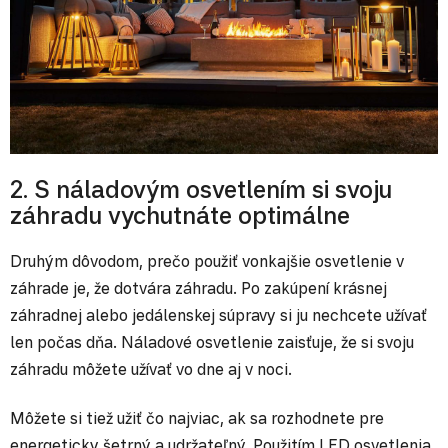
2. S náladovým osvetlením si svoju
záhradu vychutnáte optimálne
Druhým dôvodom, prečo použiť vonkajšie osvetlenie v
záhrade je, že dotvára záhradu. Po zakúpení krásnej
záhradnej alebo jedálenskej súpravy si ju nechcete užívať
len počas dňa. Náladové osvetlenie zaisťuje, že si svoju
záhradu môžete užívať vo dne aj v noci.
Môžete si tiež užiť čo najviac, ak sa rozhodnete pre
energeticky šetrný a udržateľný. Použitím LED osvetlenia