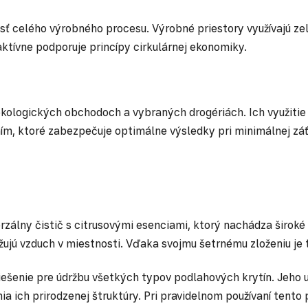
ť celého výrobného procesu. Výrobné priestory využívajú zele
ktívne podporuje princípy cirkulárnej ekonomiky.
ologických obchodoch a vybraných drogériách. Ich využitie 
 ktoré zabezpečuje optimálne výsledky pri minimálnej záťa
zálny čistič s citrusovými esenciami, ktorý nachádza široké 
iežujú vzduch v miestnosti. Vďaka svojmu šetrnému zloženiu 
iešenie pre údržbu všetkých typov podlahových krytín. Jeho 
a ich prirodzenej štruktúry. Pri pravidelnom používaní tento 