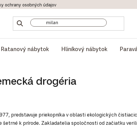
ky ochrany osobných údajov
Doprava a platby
Reklamač
Ratanový nábytok
Hliníkový nábytok
Parav
nemecká drogéria
77, predstavuje priekopníka v oblasti ekologických čistiaci
 šetrné k prírode. Zakladatelia spoločnosti od začiatku veril