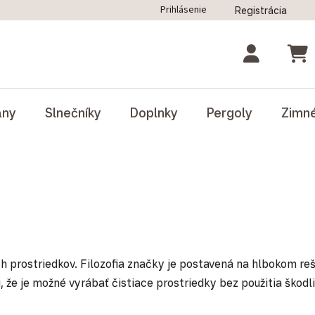
Prihlásenie
Registrácia
ný poriadok
Blog
Odstúpenie od zmluvy
NÁK
ány
Slnečníky
Doplnky
Pergoly
Zimn
ch prostriedkov. Filozofia značky je postavená na hlbokom re
i, že je možné vyrábať čistiace prostriedky bez použitia škodl