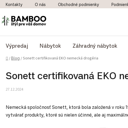
Prejsť na obsah
Kontakty
O nás
Obchodné podmienky
Podmien
Výpredaj
Nábytok
Záhradný nábytok
Domov
Sonett certifikovaná EKO nemecká drogéria
/
Blog
/
Sonett certifikovaná EKO 
27.12.2024
Nemecká spoločnosť Sonett, ktorá bola založená v roku 19
vytvárať produkty, ktoré sú nielen účinné, ale aj maximálne