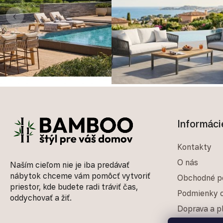
‹
Zápätie
Informáci
Kontakty
O nás
Naším cieľom nie je iba predávať
nábytok chceme vám pomôcť vytvoriť
Obchodné p
priestor, kde budete radi tráviť čas,
Podmienky o
oddychovať a žiť.
Doprava a p