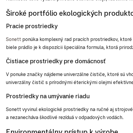
Široké portfólio ekologických produkt
Pracie prostriedky
Sonett
ponúka komplexný rad pracích prostriedkov, ktoré e
biele prádlo je k dispozícii špeciálna formula, ktorá prir
Čistiace prostriedky pre domácnosť
V ponuke značky nájdeme univerzálne čističe, ktoré sú vh
univerzálny čistič s prírodnými éterickými olejmi efektívne 
Prostriedky na umývanie riadu
Sonett vyvinul ekologické prostriedky na ručné aj strojov
a nezanecháva škodlivé rezíduá v odpadových vodách.
Environmentálny prístup k výrobe