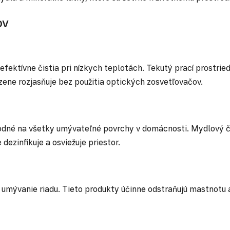
ov
fektívne čistia pri nízkych teplotách. Tekutý prací prostried
odzene rozjasňuje bez použitia optických zosvetľovačov.
odné na všetky umývateľné povrchy v domácnosti. Mydlový čis
dezinfikuje a osviežuje priestor.
é umývanie riadu. Tieto produkty účinne odstraňujú mastnotu a