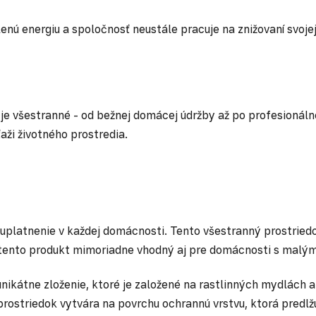
nú energiu a spoločnosť neustále pracuje na znižovaní svojej
je všestranné - od bežnej domácej údržby až po profesionáln
ži životného prostredia.
uplatnenie v každej domácnosti. Tento všestranný prostriedo
je tento produkt mimoriadne vhodný aj pre domácnosti s malým
unikátne zloženie, ktoré je založené na rastlinných mydlách 
prostriedok vytvára na povrchu ochrannú vrstvu, ktorá predlž