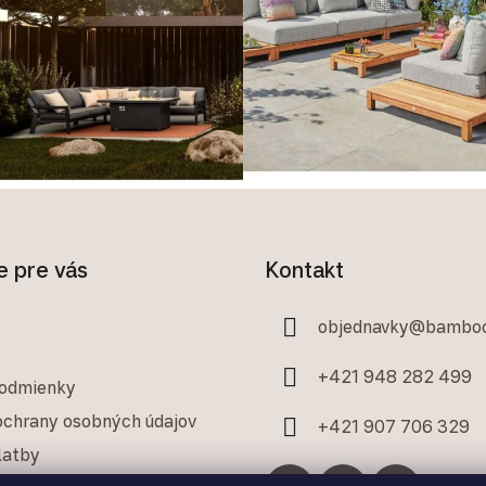
e pre vás
Kontakt
objednavky
@
bamboo
+421 948 282 499
odmienky
chrany osobných údajov
+421 907 706 329
latby