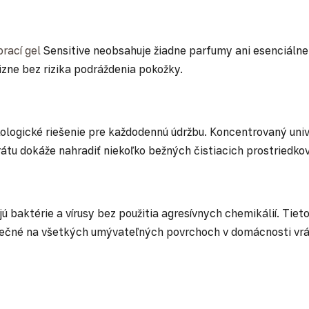
rací gel
Sensitive neobsahuje žiadne parfumy ani esenciálne 
izne bez rizika podráždenia pokožky.
logické riešenie pre každodennú údržbu. Koncentrovaný unive
rátu dokáže nahradiť niekoľko bežných čistiacich prostriedko
 baktérie a vírusy bez použitia agresívnych chemikálií. Tieto 
bezpečné na všetkých umývateľných povrchoch v domácnosti v