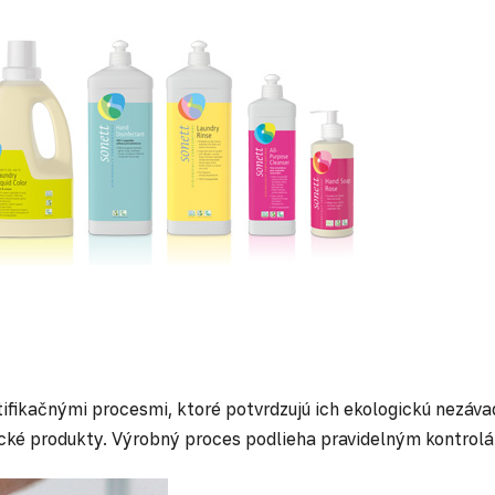
fikačnými procesmi, ktoré potvrdzujú ich ekologickú nezávadn
ické produkty. Výrobný proces podlieha pravidelným kontrolá