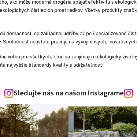
ho, ako môže moderná drogéria spájať efektivitu s ekologi
hu ekologických čistiacich prostriedkov. Všetky produkty znač
ždú domácnosť, od základnej údržby až po špecializované čis
. Spoločnosť neustále pracuje na vývoji nových, inovatívnych
voľbu pre všetkých, ktorí sa zaujímajú o ekologický životný š
a najvyššie štandardy kvality a udržateľnosti.
Sledujte nás na našom Instagrame