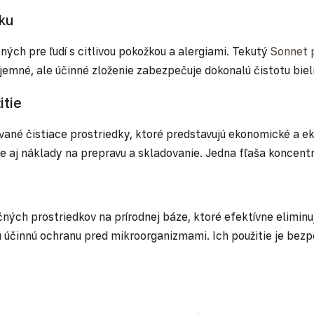
žku
ých pre ľudí s citlivou pokožkou a alergiami. Tekutý
Sonnet p
emné, ale účinné zloženie zabezpečuje dokonalú čistotu biel
itie
né čistiace prostriedky, ktoré predstavujú ekonomické a eko
ale aj náklady na prepravu a skladovanie. Jedna fľaša koncent
ých prostriedkov na prírodnej báze, ktoré efektívne eliminujú
tujú účinnú ochranu pred mikroorganizmami. Ich použitie je 