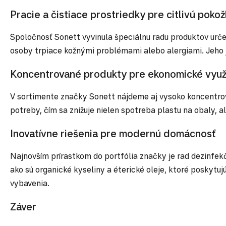
Pracie a čistiace prostriedky pre citlivú poko
Spoločnosť Sonett vyvinula špeciálnu radu produktov určen
osoby trpiace kožnými problémami alebo alergiami. Jeho j
Koncentrované produkty pre ekonomické využ
V sortimente značky Sonett nájdeme aj vysoko koncentrova
potreby, čím sa znižuje nielen spotreba plastu na obaly, 
Inovatívne riešenia pre modernú domácnosť
Najnovším prírastkom do portfólia značky je rad dezinfekčn
ako sú organické kyseliny a éterické oleje, ktoré posky
vybavenia.
Záver