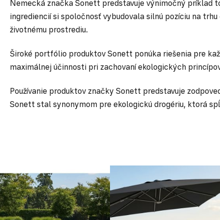
Nemecká značka Sonett predstavuje výnimočný príklad to
ingrediencií si spoločnosť vybudovala silnú pozíciu na tr
životnému prostrediu.
Široké portfólio produktov Sonett ponúka riešenia pre ka
maximálnej účinnosti pri zachovaní ekologických princípov
Používanie produktov značky Sonett predstavuje zodpovednú 
Sonett stal synonymom pre ekologickú drogériu, ktorá spĺň