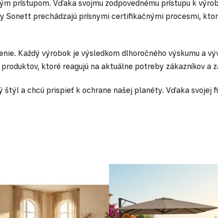
ckým prístupom. Vďaka svojmu zodpovednému prístupu k výro
ky Sonett prechádzajú prísnymi certifikačnými procesmi, ktoré
tenie. Každý výrobok je výsledkom dlhoročného výskumu a výv
 produktov, ktoré reagujú na aktuálne potreby zákazníkov a z
týl a chcú prispieť k ochrane našej planéty. Vďaka svojej fil