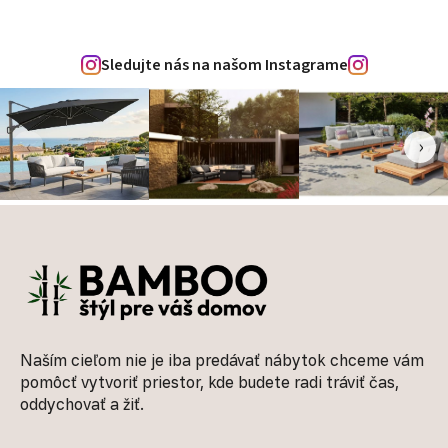
Sledujte nás na našom Instagrame
‹
›
Zápätie
Naším cieľom nie je iba predávať nábytok chceme vám
pomôcť vytvoriť priestor, kde budete radi tráviť čas,
oddychovať a žiť.