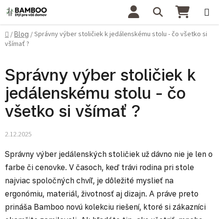
Prejsť na obsah
Hľadať
NÁKU
Domov
Správny výber stoličiek k jedálenskému stolu - čo všetko si
/
Blog
/
všímať ?
Správny výber stoličiek k
jedálenskému stolu - čo
všetko si všímať ?
2.12.2025
Správny výber jedálenských stoličiek už dávno nie je len o
farbe či cenovke. V časoch, keď trávi rodina pri stole
najviac spoločných chvíľ, je dôležité myslieť na
ergonómiu, materiál, životnosť aj dizajn. A práve preto
prináša Bamboo novú kolekciu riešení, ktoré si zákazníci