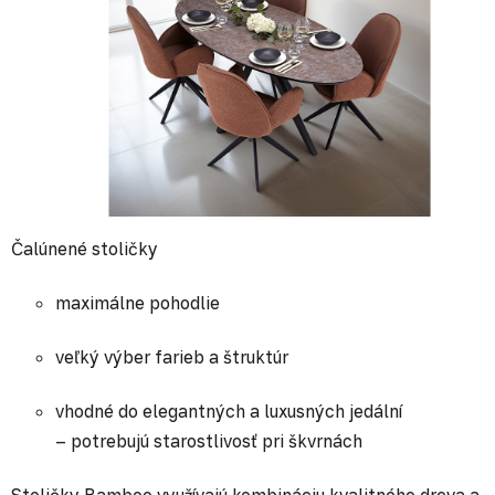
Čalúnené stoličky
maximálne pohodlie
veľký výber farieb a štruktúr
vhodné do elegantných a luxusných jedální
– potrebujú starostlivosť pri škvrnách
Stoličky Bamboo využívajú kombináciu kvalitného dreva a