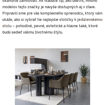
okamžite zamilovali. Ak hľadáte tip, ako ušetriť, mnoho
modelov tejto značky je navyše dostupných aj v zľave.
Pripravili sme pre vás komplexného sprievodcu, ktorý vám
ukáže, ako si vybrať tie najlepšie stoličky k
jedálenskému
stolu
– pohodlné, pevné, estetické a hlavne také, ktoré
budú sedieť vášmu životnému štýlu.