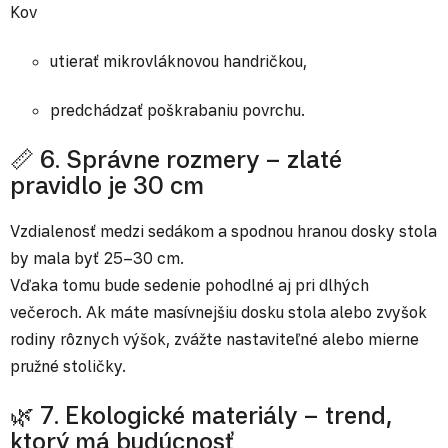
Kov
utierať mikrovláknovou handričkou,
predchádzať poškrabaniu povrchu.
📏 6. Správne rozmery – zlaté
pravidlo je 30 cm
Vzdialenosť medzi sedákom a spodnou hranou dosky stola
by mala byť 25–30 cm.
Vďaka tomu bude sedenie pohodlné aj pri dlhých
večeroch. Ak máte masívnejšiu dosku stola alebo zvyšok
rodiny rôznych výšok, zvážte nastaviteľné alebo mierne
pružné stoličky.
🌿 7. Ekologické materiály – trend,
ktorý má budúcnosť