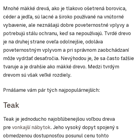
Mnohé mäkké drevá, ako je tlakovo ošetrená borovica,
céder a jedľa, sú lacné a široko používané na vnútorné
vybavenie, ale neznášajú dobre poveternostné vplyvy a
potrebujú stálu ochranu, keď sa nepoužívajú. Tvrdé drevo
je na druhej strane oveľa odolnejšie, odoláva
poveternostným vplyvom a pri správnom zaobchádzaní
môže vydržať desaťročia. Nevýhodou je, že sa často ťažšie
tvaruje a je drahšie ako mäkké drevo. Medzi tvrdým
drevom sú však veľké rozdiely.
Prnášame vám pár tých najpopulárnejších:
Teak
Teak je jednoducho najobľúbenejšou voľbou dreva
pre
vonkajší nábytok
. Jeho vysoký dopyt spojený s
obmedzenou dostupnosťou posunul cenu tohto