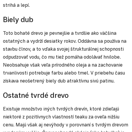
strihá a lepí.
Biely dub
Toto bohaté drevo je pevnejšie a tvrdšie ako väčšina
ostatných a vydrží desiatky rokov. Oddávna sa používa na
stavbu člnov, a to vďaka svojej štrukturálnej schopnosti
odpudzovať vodu, čo mu tiež pomáha odolávať hnilobe.
Neobsahuje však veľa prírodného oleja a na zachovanie
trvanlivosti potrebuje farbu alebo tmel. V priebehu času
získava neošetrený biely dub atraktívnu sivú patinu.
Ostatné tvrdé drevo
Existuje množstvo iných tvrdých drevín, ktoré zdieľajú
niektoré z pozitívnych vlastností teaku za oveľa nižšiu
cenu. Majú však aj nevýhody v porovnaní s tvrdým drevom