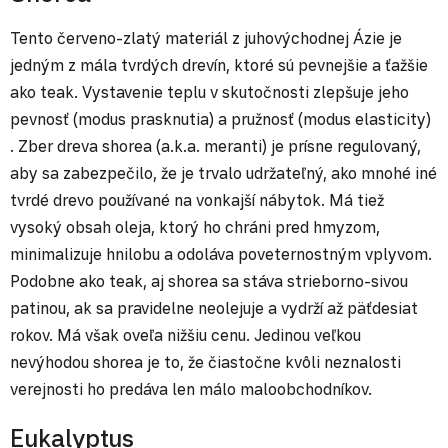
Tento červeno-zlatý materiál z juhovýchodnej Ázie je
jedným z mála tvrdých drevín, ktoré sú pevnejšie a ťažšie
ako teak. Vystavenie teplu v skutočnosti zlepšuje jeho
pevnosť (modus prasknutia) a pružnosť (modus elasticity)
. Zber dreva shorea (a.k.a. meranti) je prísne regulovaný,
aby sa zabezpečilo, že je trvalo udržateľný, ako mnohé iné
tvrdé drevo používané na vonkajší nábytok. Má tiež
vysoký obsah oleja, ktorý ho chráni pred hmyzom,
minimalizuje hnilobu a odoláva poveternostným vplyvom.
Podobne ako teak, aj shorea sa stáva strieborno-sivou
patinou, ak sa pravidelne neolejuje a vydrží až päťdesiat
rokov. Má však oveľa nižšiu cenu. Jedinou veľkou
nevýhodou shorea je to, že čiastočne kvôli neznalosti
verejnosti ho predáva len málo maloobchodníkov.
Eukalyptus