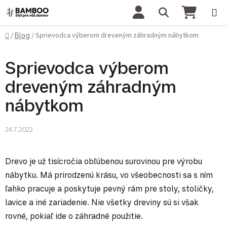
Prejsť na obsah
Hľadať
NÁKU
Domov
Sprievodca výberom dreveným záhradným nábytkom
/
Blog
/
Sprievodca výberom
dreveným záhradným
nábytkom
24.7.2022
Drevo je už tisícročia obľúbenou surovinou pre výrobu
nábytku. Má prirodzenú krásu, vo všeobecnosti sa s ním
ľahko pracuje a poskytuje pevný rám pre stoly, stoličky,
lavice a iné zariadenie. Nie všetky dreviny sú si však
rovné, pokiaľ ide o záhradné použitie.