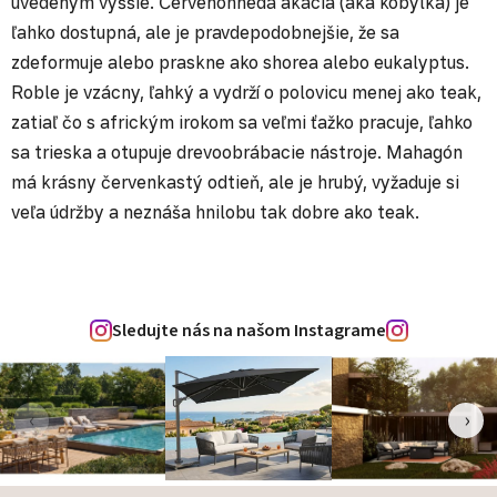
uvedeným vyššie. Červenohnedá akácia (aka kobylka) je
ľahko dostupná, ale je pravdepodobnejšie, že sa
zdeformuje alebo praskne ako shorea alebo eukalyptus.
Roble je vzácny, ľahký a vydrží o polovicu menej ako teak,
zatiaľ čo s africkým irokom sa veľmi ťažko pracuje, ľahko
sa trieska a otupuje drevoobrábacie nástroje. Mahagón
má krásny červenkastý odtieň, ale je hrubý, vyžaduje si
veľa údržby a neznáša hnilobu tak dobre ako teak.
Sledujte nás na našom Instagrame
‹
›