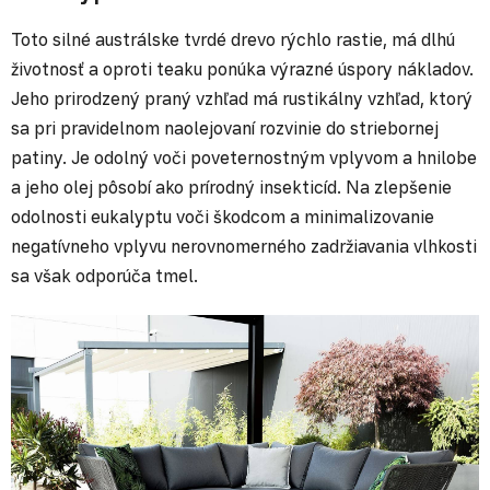
Toto silné austrálske tvrdé drevo rýchlo rastie, má dlhú
životnosť a oproti teaku ponúka výrazné úspory nákladov.
Jeho prirodzený praný vzhľad má rustikálny vzhľad, ktorý
sa pri pravidelnom naolejovaní rozvinie do striebornej
patiny. Je odolný voči poveternostným vplyvom a hnilobe
a jeho olej pôsobí ako prírodný insekticíd. Na zlepšenie
odolnosti eukalyptu voči škodcom a minimalizovanie
negatívneho vplyvu nerovnomerného zadržiavania vlhkosti
sa však odporúča tmel.