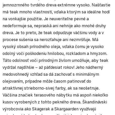
jemnozrnného tvrdého dreva extrémne vysoko. Našťastie
má teak mnoho vlastností, vďaka ktorým sa ideálne hodí
na vonkajšie použitie. Je neuveriteľne pevné a
nedeformuje sa, nepraská ani nehnije ako mnohé druhy
dreva. Je to preto, že teak odpudzuje väčšinu vody a v
procese sušenia sa nerozťahuje ani nezmršťuje. Má
vysoký obsah prírodného oleja, vďaka čomu je vysoko
odolný voči poškodeniu hnilobou, rozkladom a hmyzom.
Táto odolnosť voči prírodným živlom umožňuje, aby teak
vydržal najdlhšie – až päťdesiat rokov! Jeho nádherný
medovohnedý vzhľad sa dá zachovať s minimálnym
olejovaním, prípadne môže časom patinovať do
atraktívnej strieborno-sivej farby, ak sa neošetruje.
Väčšina značiek terasového nábytku má aspoň niekoľko
kusov vyrobených z tohto pekného dreva. Škandinávski
výrobcovia ako Skagerak a Skargaarden využívajú