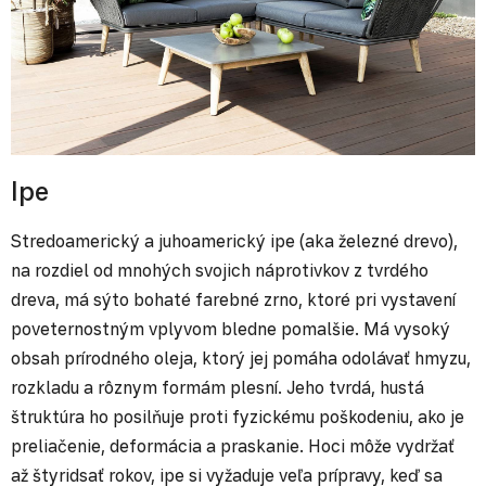
Ipe
Stredoamerický a juhoamerický ipe (aka železné drevo),
na rozdiel od mnohých svojich náprotivkov z tvrdého
dreva, má sýto bohaté farebné zrno, ktoré pri vystavení
poveternostným vplyvom bledne pomalšie. Má vysoký
obsah prírodného oleja, ktorý jej pomáha odolávať hmyzu,
rozkladu a rôznym formám plesní. Jeho tvrdá, hustá
štruktúra ho posilňuje proti fyzickému poškodeniu, ako je
preliačenie, deformácia a praskanie. Hoci môže vydržať
až štyridsať rokov, ipe si vyžaduje veľa prípravy, keď sa