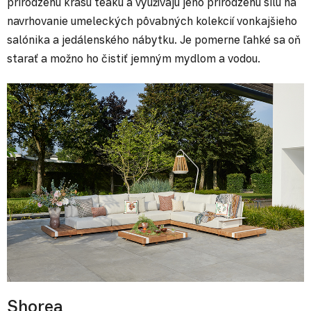
prirodzenú krásu teaku a využívajú jeho prirodzenú silu na
navrhovanie umeleckých pôvabných kolekcií vonkajšieho
salónika a jedálenského nábytku. Je pomerne ľahké sa oň
starať a možno ho čistiť jemným mydlom a vodou.
Shorea