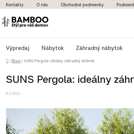
Prejsť na obsah
Kontakty
O nás
Obchodné podmienky
Podmien
Výpredaj
Nábytok
Záhradný nábytok
Domov
SUNS Pergola: ideálny záhradný altánok
/
Blog
/
SUNS Pergola: ideálny záh
8.5.2022