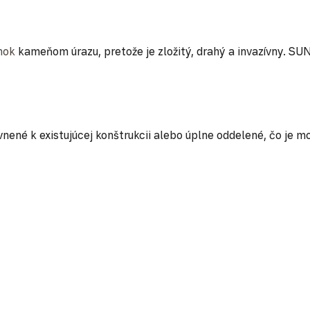
nok
kameňom úrazu, pretože je zložitý, drahý a invazívny. SU
ené k existujúcej konštrukcii alebo úplne oddelené, čo je m