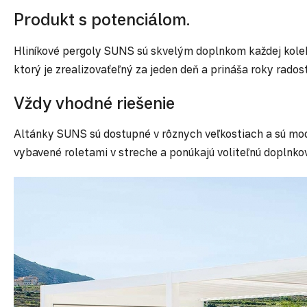
Produkt s potenciálom.
Hliníkové pergoly SUNS sú skvelým doplnkom každej kole
ktorý je zrealizovaťeľný za jeden deň a prináša roky radost
Vždy vhodné riešenie
Altánky SUNS sú dostupné v rôznych veľkostiach a sú modu
vybavené roletami v streche a ponúkajú voliteľnú doplnk