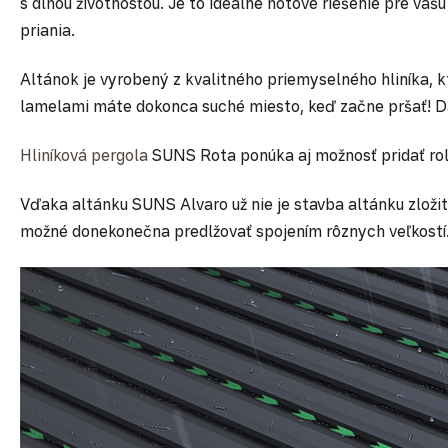
s dlhou životnosťou. Je to ideálne hotové riešenie pre vaš
priania.
Altánok je vyrobený z kvalitného priemyselného hliníka, kt
lamelami máte dokonca suché miesto, keď začne pršať! D
Hliníková pergola
SUNS Rota ponúka aj možnosť pridať rolo
Vďaka altánku SUNS Alvaro už nie je stavba altánku zložit
možné donekonečna predlžovať spojením rôznych veľkostí