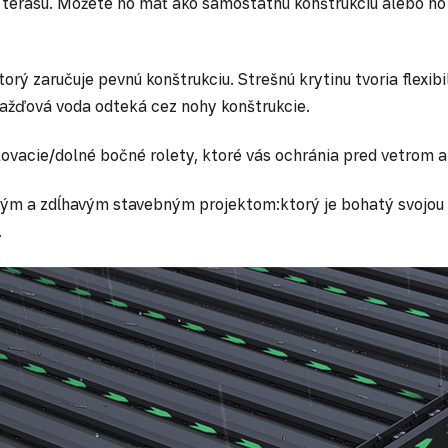
u terasu. Môžete ho mať ako samostatnú konštrukciu alebo ho p
orý zaručuje pevnú konštrukciu. Strešnú krytinu tvoria flexib
ažďová voda odteká cez nohy konštrukcie.
vacie/dolné bočné rolety, ktoré vás ochránia pred vetrom a
ým a zdĺhavým stavebným projektom:ktorý je bohatý svojou var
.