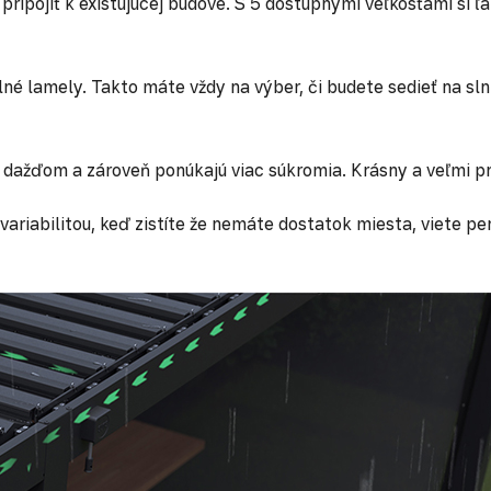
ripojiť k existujúcej budove. S 5 dostupnými veľkosťami si ľa
ilné lamely. Takto máte vždy na výber, či budete sedieť na sln
 dažďom a zároveň ponúkajú viac súkromia. Krásny a veľmi p
iabilitou, keď zistíte že nemáte dostatok miesta, viete perg