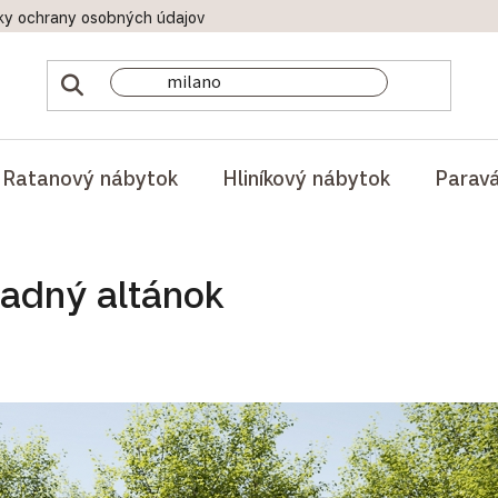
ky ochrany osobných údajov
Doprava a platby
Reklamač
Ratanový nábytok
Hliníkový nábytok
Parav
radný altánok