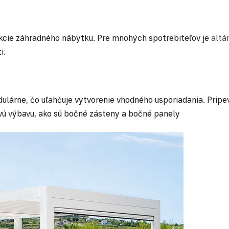
kcie záhradného nábytku. Pre mnohých spotrebiteľov je
altá
i.
lárne, čo uľahčuje vytvorenie vhodného usporiadania. Pripevn
ovú výbavu, ako sú bočné zásteny a bočné panely