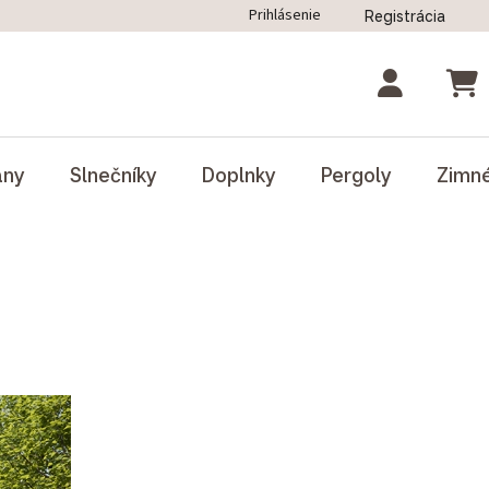
Prihlásenie
Registrácia
ný poriadok
Blog
Odstúpenie od zmluvy
NÁK
ány
Slnečníky
Doplnky
Pergoly
Zimn