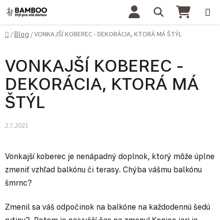
Prejsť na obsah
Hľadať
NÁKU
Domov
VONKAJŠÍ KOBEREC - DEKORÁCIA, KTORÁ MÁ ŠTÝL
/
Blog
/
VONKAJŠÍ KOBEREC -
DEKORÁCIA, KTORÁ MÁ
ŠTÝL
2.7.2021
Vonkajší koberec je nenápadný doplnok, ktorý môže úplne
zmeniť vzhľad balkónu či terasy. Chýba vášmu balkónu
šmrnc?
Zmenil sa váš odpočinok na balkóne na každodennú šedú
rutinu? Potom je najvyšší čas na zmenu! Koniec jari je