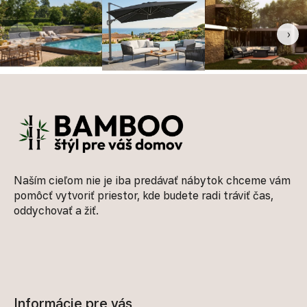
‹
›
Zápätie
Naším cieľom nie je iba predávať nábytok chceme vám
pomôcť vytvoriť priestor, kde budete radi tráviť čas,
oddychovať a žiť.
Informácie pre vás