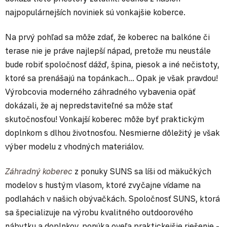
najpopulárnejších noviniek sú vonkajšie koberce.
Na prvý pohľad sa môže zdať, že koberec na balkóne či
terase nie je práve najlepší nápad, pretože mu neustále
bude robiť spoločnosť dážď, špina, piesok a iné nečistoty,
ktoré sa prenášajú na topánkach... Opak je však pravdou!
Výrobcovia moderného záhradného vybavenia opäť
dokázali, že aj nepredstaviteľné sa môže stať
skutočnosťou! Vonkajší koberec môže byť praktickým
doplnkom s dlhou životnosťou. Nesmierne dôležitý je však
výber modelu z vhodných materiálov.
Záhradný koberec
z ponuky SUNS sa líši od mäkučkých
modelov s hustým vlasom, ktoré zvyčajne vídame na
podlahách v našich obývačkách. Spoločnosť SUNS, ktorá
sa špecializuje na výrobu kvalitného outdoorového
nábytku a doplnkov, ponúka oveľa praktickejšie riešenie -