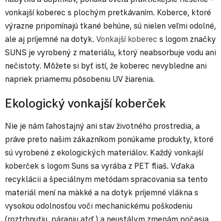
vonkajší koberec s plochým pretkávaním. Koberce, ktoré
výrazne pripomínajú tkané behúne, sú nielen veľmi odolné,
ale aj príjemné na dotyk.
Vonkajší koberec
s logom značky
SUNS je vyrobený z materiálu, ktorý neabsorbuje vodu ani
nečistoty. Môžete si byť istí, že koberec nevybledne ani
napriek priamemu pôsobeniu UV žiarenia.
Ekologický vonkajší koberček
Nie je nám ľahostajný ani stav životného prostredia, a
práve preto našim zákazníkom ponúkame produkty, ktoré
sú vyrobené z ekologických materiálov. Každý vonkajší
koberček s logom Suns sa vyrába z PET fliaš. Vďaka
recyklácii a špeciálnym metódam spracovania sa tento
materiál mení na mäkké a na dotyk príjemné vlákna s
vysokou odolnosťou voči mechanickému poškodeniu
(roztrhnutiu, páraniu atď.) a neustálym zmenám počasia.