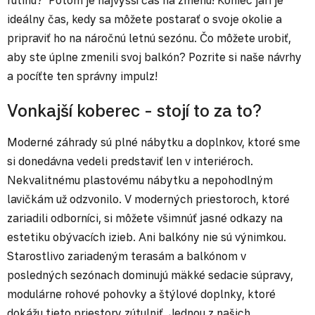
ideálny čas, kedy sa môžete postarať o svoje okolie a
pripraviť ho na náročnú letnú sezónu. Čo môžete urobiť,
aby ste úplne zmenili svoj balkón? Pozrite si naše návrhy
a pocíťte ten správny impulz!
Vonkajší koberec - stojí to za to?
Moderné záhrady sú plné nábytku a doplnkov, ktoré sme
si donedávna vedeli predstaviť len v interiéroch.
Nekvalitnému plastovému nábytku a nepohodlným
lavičkám už odzvonilo. V moderných priestoroch, ktoré
zariadili odborníci, si môžete všimnúť jasné odkazy na
estetiku obývacích izieb. Ani balkóny nie sú výnimkou.
Starostlivo zariadeným terasám a balkónom v
posledných sezónach dominujú mäkké sedacie súpravy,
modulárne rohové pohovky a štýlové doplnky, ktoré
dokážu tieto priestory zútulniť. Jednou z našich