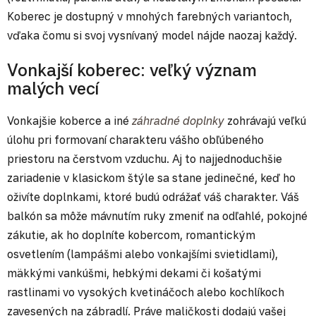
Koberec je dostupný v mnohých farebných variantoch,
vďaka čomu si svoj vysnívaný model nájde naozaj každý.
Vonkajší koberec: veľký význam
malých vecí
Vonkajšie koberce a iné
záhradné doplnky
zohrávajú veľkú
úlohu pri formovaní charakteru vášho obľúbeného
priestoru na čerstvom vzduchu. Aj to najjednoduchšie
zariadenie v klasickom štýle sa stane jedinečné, keď ho
oživíte doplnkami, ktoré budú odrážať váš charakter. Váš
balkón sa môže mávnutím ruky zmeniť na odľahlé, pokojné
zákutie, ak ho doplníte kobercom, romantickým
osvetlením (lampášmi alebo vonkajšími svietidlami),
mäkkými vankúšmi, hebkými dekami či košatými
rastlinami vo vysokých kvetináčoch alebo kochlíkoch
zavesených na zábradlí. Práve maličkosti dodajú vašej