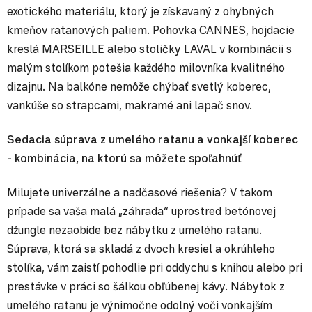
exotického materiálu, ktorý je získavaný z ohybných
kmeňov ratanových paliem. Pohovka CANNES, hojdacie
kreslá MARSEILLE alebo stoličky LAVAL v kombinácii s
malým stolíkom potešia každého milovníka kvalitného
dizajnu. Na balkóne nemôže chýbať svetlý koberec,
vankúše so strapcami, makramé ani lapač snov.
Sedacia súprava z umelého ratanu a vonkajší koberec
- kombinácia, na ktorú sa môžete spoľahnúť
Milujete univerzálne a nadčasové riešenia? V takom
prípade sa vaša malá „záhrada“ uprostred betónovej
džungle nezaobíde bez nábytku z umelého ratanu.
Súprava, ktorá sa skladá z dvoch kresiel a okrúhleho
stolíka, vám zaistí pohodlie pri oddychu s knihou alebo pri
prestávke v práci so šálkou obľúbenej kávy. Nábytok z
umelého ratanu je výnimočne odolný voči vonkajším