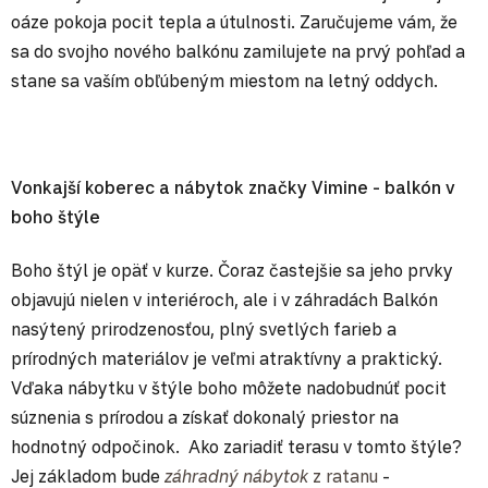
oáze pokoja pocit tepla a útulnosti. Zaručujeme vám, že
sa do svojho nového balkónu zamilujete na prvý pohľad a
stane sa vaším obľúbeným miestom na letný oddych.
Vonkajší koberec a nábytok značky Vimine - balkón v
boho štýle
Boho štýl je opäť v kurze. Čoraz častejšie sa jeho prvky
objavujú nielen v interiéroch, ale i v záhradách Balkón
nasýtený prirodzenosťou, plný svetlých farieb a
prírodných materiálov je veľmi atraktívny a praktický.
Vďaka nábytku v štýle boho môžete nadobudnúť pocit
súznenia s prírodou a získať dokonalý priestor na
hodnotný odpočinok. Ako zariadiť terasu v tomto štýle?
Jej základom bude
záhradný nábytok
z ratanu
-