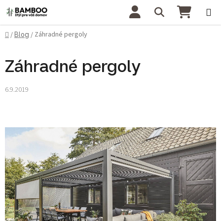
Prejsť na obsah
Hľadať
NÁKU
Domov
Záhradné pergoly
/
Blog
/
Záhradné pergoly
6.9.2019