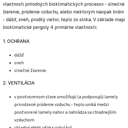
vlastnosti prírodných bioklimatických procesov - slnečné
žiarenie, prúdenie vzduchu, alebo niektorým naopak bráni
- dážď, sneh, prudký vietor, teplo zo slnka. V základe majú
bioklimatické pergoly 4 primárne vlastnosti:
1. OCHRANA
dážď
sneh
slnečné žiarenie
2. VENTILÁCIA
v pootvorenom stave umožňujú (a podporujú) lamely
prirodzené prúdenie vzduchu - teplo uniká medzi
pootvorené lamely nahor a nahrádza sa chladnejším
vzduchom
chladivý efekt vďaka cirkulácií