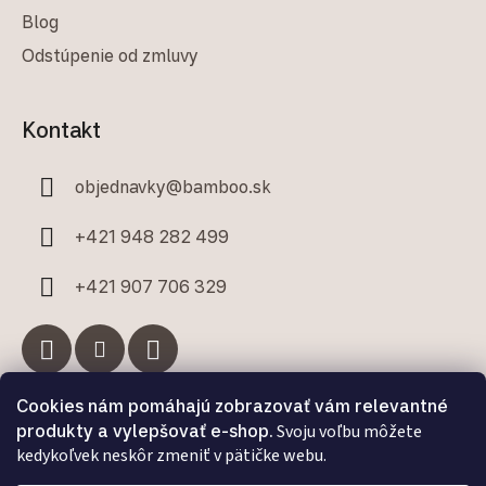
Blog
Odstúpenie od zmluvy
Kontakt
objednavky
@
bamboo.sk
+421 948 282 499
+421 907 706 329
Cookies nám pomáhajú zobrazovať vám relevantné
Facebook
produkty a vylepšovať e-shop.
Svoju voľbu môžete
kedykoľvek neskôr zmeniť v pätičke webu.