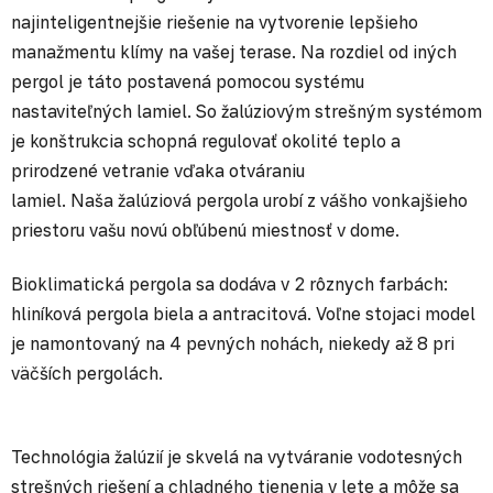
najinteligentnejšie riešenie na vytvorenie lepšieho
manažmentu klímy na vašej terase. Na rozdiel od iných
pergol je táto postavená pomocou systému
nastaviteľných lamiel. So žalúziovým strešným systémom
je konštrukcia schopná regulovať okolité teplo a
prirodzené vetranie vďaka otváraniu
lamiel. Naša žalúziová pergola urobí z vášho vonkajšieho
priestoru vašu novú obľúbenú miestnosť v dome.
Bioklimatická pergola sa dodáva v 2 rôznych farbách:
hliníková pergola biela a antracitová. Voľne stojaci model
je namontovaný na 4 pevných nohách, niekedy až 8 pri
väčších pergolách.
Technológia žalúzií je skvelá na vytváranie vodotesných
strešných riešení a chladného tienenia v lete a môže sa