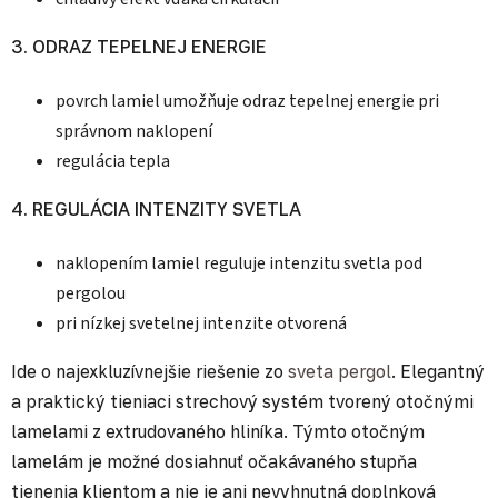
3. ODRAZ TEPELNEJ ENERGIE
povrch lamiel umožňuje odraz tepelnej energie pri
správnom naklopení
regulácia tepla
4. REGULÁCIA INTENZITY SVETLA
naklopením lamiel reguluje intenzitu svetla pod
pergolou
pri nízkej svetelnej intenzite otvorená
Ide o najexkluzívnejšie riešenie zo
sveta pergol
. Elegantný
a praktický tieniaci strechový systém tvorený otočnými
lamelami z extrudovaného hliníka. Týmto otočným
lamelám je možné dosiahnuť očakávaného stupňa
tienenia klientom a nie je ani nevyhnutná doplnková