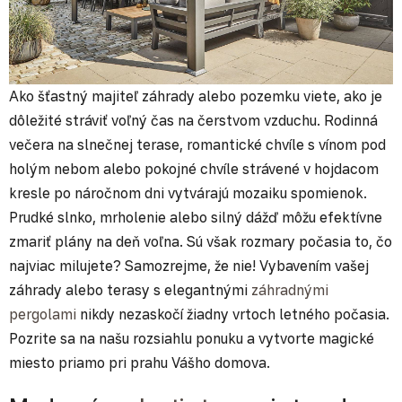
Ako šťastný majiteľ záhrady alebo pozemku viete, ako je
dôležité stráviť voľný čas na čerstvom vzduchu. Rodinná
večera na slnečnej terase, romantické chvíle s vínom pod
holým nebom alebo pokojné chvíle strávené v hojdacom
kresle po náročnom dni vytvárajú mozaiku spomienok.
Prudké slnko, mrholenie alebo silný dážď môžu efektívne
zmariť plány na deň voľna. Sú však rozmary počasia to, čo
najviac milujete? Samozrejme, že nie! Vybavením vašej
záhrady alebo terasy s elegantnými
záhradnými
pergolami
nikdy nezaskočí žiadny vrtoch letného počasia.
Pozrite sa na našu rozsiahlu ponuku a vytvorte magické
miesto priamo pri prahu Vášho domova.