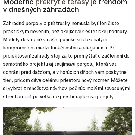
Moderné
prekrytie terasy
je trendom
v dnešných záhradách
Záhradné pergoly a prístrešky nemusia byť len čisto
praktickým riešením, bez akejkoľvek estetickej hodnoty.
Modely dostupné v našej ponuke sú dokonalým
kompromisom medzi funkčnosťou a eleganciou. Pri
projektovaní záhrady stojí za to premýšľať o začlenení do
samotného projektu aj zaujímavú pergolu, ktorá vás
ochráni pred dažďom, a v horúcich dňoch vám poskytne
tieň, pričom dáva celému priestoru nový rozmer. Môžete
si vybrať z množstva návrhov, počnúc malými zavesenými
strechami až po veľké rozprestierajúce sa
pergoly