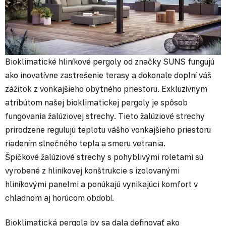
Bioklimatické hliníkové pergoly
od značky SUNS fungujú
ako inovatívne zastrešenie terasy a dokonale doplní váš
zážitok z vonkajšieho obytného priestoru. Exkluzívnym
atribútom našej bioklimatickej pergoly je spôsob
fungovania žalúziovej strechy. Tieto žalúziové strechy
prirodzene regulujú teplotu vášho vonkajšieho priestoru
riadením slnečného tepla a smeru vetrania.
Špičkové žalúziové strechy s pohyblivými roletami sú
vyrobené z hliníkovej konštrukcie s izolovanými
hliníkovými panelmi a ponúkajú vynikajúci komfort v
chladnom aj horúcom období.
Bioklimatická pergola
by sa dala definovať ako