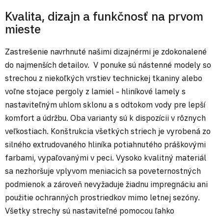
Kvalita, dizajn a funkčnosť na prvom
mieste
Zastrešenie navrhnuté našimi dizajnérmi je zdokonalené
do najmenších detailov. V ponuke sú nástenné modely so
strechou z niekoľkých vrstiev technickej tkaniny alebo
voľne stojace pergoly z lamiel - hliníkové lamely s
nastaviteľným uhlom sklonu a s odtokom vody pre lepší
komfort a údržbu. Oba varianty sú k dispozícii v rôznych
veľkostiach. Konštrukcia všetkých striech je vyrobená zo
silného extrudovaného hliníka potiahnutého práškovými
farbami, vypaľovanými v peci. Vysoko kvalitný materiál
sa nezhoršuje vplyvom meniacich sa poveternostných
podmienok a zároveň nevyžaduje žiadnu impregnáciu ani
použitie ochranných prostriedkov mimo letnej sezóny.
Všetky strechy sú nastaviteľné pomocou ľahko