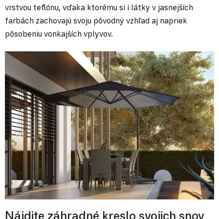
vrstvou teflónu, vďaka ktorému si i látky v jasnejších
farbách zachovajú svoju pôvodný vzhľad aj napriek
pôsobeniu vonkajších vplyvov.
Nájdite záhradné kreslo svojich snov