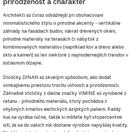
prirodzenosť a charakter
Architekti sú čoraz odvážnejší pri obohacovaní
minimalistického štýlu o prírodné akcenty - vertikálne
záhrady na fasádach budov, návrat drevených okien,
prírodné materiály na terasách či nábytok z
kombinovaných materiálov (napríklad kov a drevo alebo
sklo a kameň) sú len niektoré z najmodernejších trendov v
súčasnom dizajne.
Stoličky DINAN sú skvelým spôsobom, ako dodať
vonkajšiemu priestoru trochu voľnosti a prirodzenosti.
Záhradné stoličky z dielne značky VIMINE sú vyrobené z
ratanu - prírodného materiálu, ktorý pochádza z
ohybných kmeňov exotických ázijských paliem. Každý
kus sa vyrába ručne, takže si môžete byť stopercentne
istí, že sa do vašich rúk dostane výrobok najvyššej kvality.