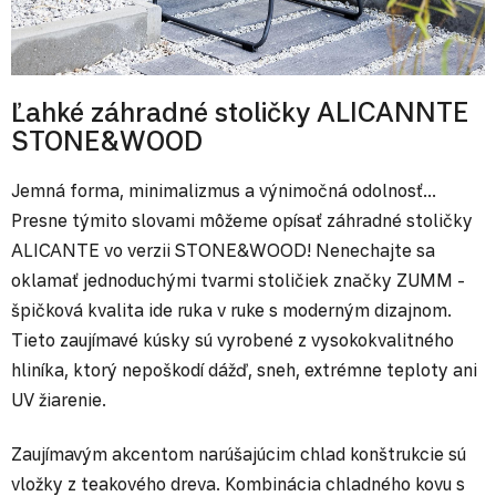
Ľahké záhradné stoličky ALICANNTE
STONE&WOOD
Jemná forma, minimalizmus a výnimočná odolnosť...
Presne týmito slovami môžeme opísať záhradné stoličky
ALICANTE vo verzii STONE&WOOD! Nenechajte sa
oklamať jednoduchými tvarmi stoličiek značky ZUMM -
špičková kvalita ide ruka v ruke s moderným dizajnom.
Tieto zaujímavé kúsky sú vyrobené z vysokokvalitného
hliníka, ktorý nepoškodí dážď, sneh, extrémne teploty ani
UV žiarenie.
Zaujímavým akcentom narúšajúcim chlad konštrukcie sú
vložky z teakového dreva. Kombinácia chladného kovu s