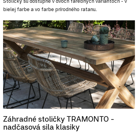
Stoličky sú dostupné v dvoch farebných variantoch - v
bielej farbe a vo farbe prírodného ratanu.
Záhradné stoličky TRAMONTO -
nadčasová sila klasiky