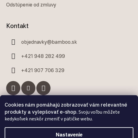
Odstúpenie od zmluvy
Kontakt
objednavky
@
bamboo.sk
+421 948 282 499
+421 907 706 329
Cookies nám pomáhajú zobrazovať vám relevantné
Facebook
produkty a vylepšovať e-shop.
Svoju voľbu môžete
kedykoľvek neskôr zmeniť v pätičke webu.
Nastavenie