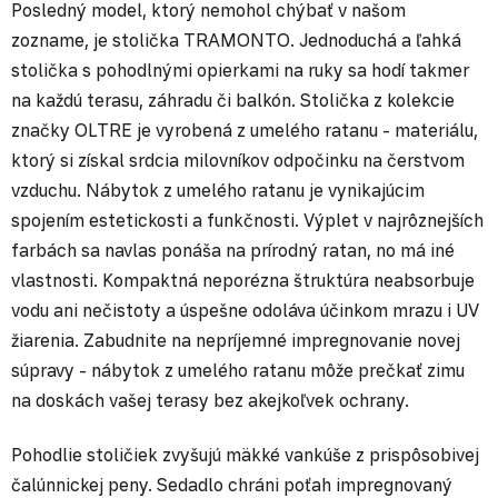
Posledný model, ktorý nemohol chýbať v našom
zozname, je stolička TRAMONTO. Jednoduchá a ľahká
stolička s pohodlnými opierkami na ruky sa hodí takmer
na každú terasu, záhradu či balkón. Stolička z kolekcie
značky OLTRE je vyrobená z umelého ratanu - materiálu,
ktorý si získal srdcia milovníkov odpočinku na čerstvom
vzduchu. Nábytok z umelého ratanu je vynikajúcim
spojením estetickosti a funkčnosti. Výplet v najrôznejších
farbách sa navlas ponáša na prírodný ratan, no má iné
vlastnosti. Kompaktná neporézna štruktúra neabsorbuje
vodu ani nečistoty a úspešne odoláva účinkom mrazu i UV
žiarenia. Zabudnite na nepríjemné impregnovanie novej
súpravy - nábytok z umelého ratanu môže prečkať zimu
na doskách vašej terasy bez akejkoľvek ochrany.
Pohodlie stoličiek zvyšujú mäkké vankúše z prispôsobivej
čalúnnickej peny. Sedadlo chráni poťah impregnovaný