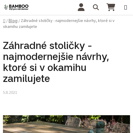
Prejsť na obsah
Hľadať
NÁKU
Domov
Záhradné stoličky - najmodernejšie návrhy, ktoré si v
/
Blog
/
okamihu zamilujete
Záhradné stoličky -
najmodernejšie návrhy,
ktoré si v okamihu
zamilujete
5.8.2021