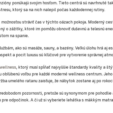
nzióny ponúkajú svojim hosťom. Tieto centrá sú navrhnuté tak
stresu, ktorý sa na nich nalepil počas každodennej rutiny.
áve možnosťou stráviť čas v týchto oázach pokoja. Moderný ce
tený o zážitky, ktoré im pomôžu obnoviť duševnú a telesnú e
estom na spanie.
užbám, ako sú masáže, sauny, a bazény. Veľkú úlohu hrá aj est
ý aspekt a pocit luxusu sú kľúčové pre vytvorenie správnej at
wellness
, ktorý musí spĺňať najvyššie štandardy kvality a št
 obľúbenú voľbu pre každé moderné wellness centrum. Jeho dlh
žba umelého ratanu zaisťuje, že nábytok zostane aj po rokoc
tredobodom pozornosti, pretože sú synonymom pre pohodlie a
u pre odpočinok. A či už si vyberiete lehátka s mäkkým matr