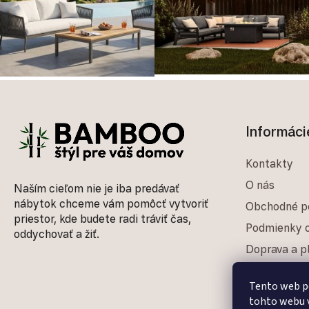
Zápätie
Informáci
Kontakty
O nás
Naším cieľom nie je iba predávať
nábytok chceme vám pomôcť vytvoriť
Obchodné p
priestor, kde budete radi tráviť čas,
Podmienky o
oddychovať a žiť.
Doprava a p
Reklamačný
Tento web p
Blog
tohto webu v