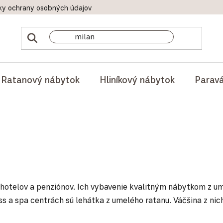
ky ochrany osobných údajov
Doprava a platby
Reklamač
Ratanový nábytok
Hliníkový nábytok
Parav
otelov a penziónov. Ich vybavenie kvalitným nábytkom z ume
ess a spa centrách sú lehátka z umelého ratanu. Väčšina z 