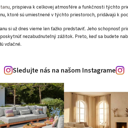
atanu
, prispieva k celkovej atmosfére a funkčnosti týchto pries
nu, ktoré sú umiestnené v týchto priestoroch, pridávajú k poc
nu si už dnes vieme len ťažko predstaviť. Jeho schopnosť pr
poskytnúť nezabudnuteľný zážitok. Preto, keď sa budete nabud
dú vďačné.
Sledujte nás na našom Instagrame