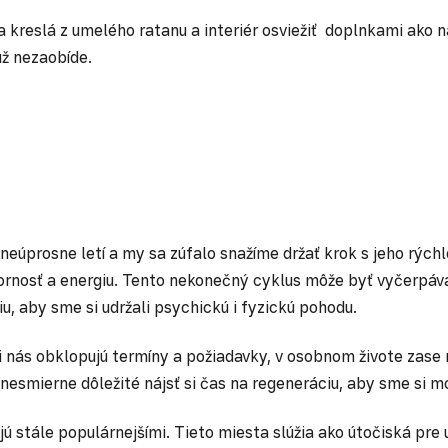
 a kreslá z umelého ratanu a interiér osviežiť doplnkami ako
už nezaobíde.
eúprosne letí a my sa zúfalo snažíme držať krok s jeho rýc
ornosť a energiu. Tento nekonečný cyklus môže byť vyčerpávaj
iu, aby sme si udržali psychickú i fyzickú pohodu.
ci nás obklopujú termíny a požiadavky, v osobnom živote zas
nesmierne dôležité nájsť si čas na regeneráciu, aby sme si m
ú stále populárnejšími. Tieto miesta slúžia ako útočiská pre