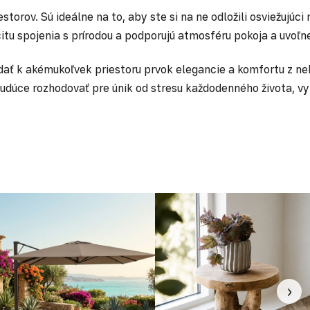
torov. Sú ideálne na to, aby ste si na ne odložili osviežujúci
itu spojenia s prírodou a podporujú atmosféru pokoja a uvoľn
idať k akémukoľvek priestoru prvok elegancie a komfortu z n
úce rozhodovať pre únik od stresu každodenného života, vybe
›