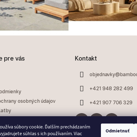
e pre vás
Kontakt
objednavky
@
bamboo
+421 948 282 499
odmienky
chrany osobných údajov
+421 907 706 329
latby
 poriadok
oužíva súbory cookie. Ďalším prechádzaním
Odmietnuť
yjadrujete súhlas s ich používaním. Viac