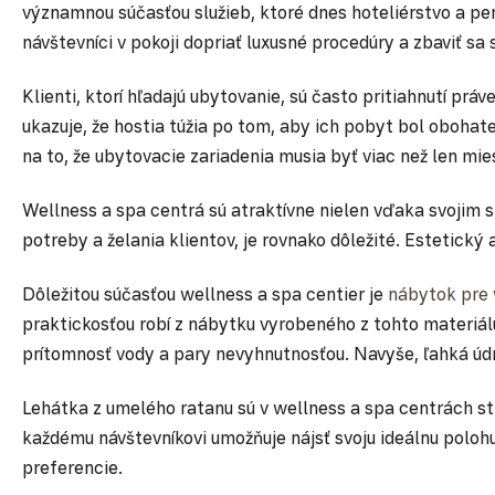
významnou súčasťou služieb, ktoré dnes hoteliérstvo a pe
návštevníci v pokoji dopriať luxusné procedúry a zbaviť sa 
Klienti, ktorí hľadajú ubytovanie, sú často pritiahnutí pr
ukazuje, že hostia túžia po tom, aby ich pobyt bol oboha
na to, že ubytovacie zariadenia musia byť viac než len mi
Wellness a spa centrá sú atraktívne nielen vďaka svojim sl
potreby a želania klientov, je rovnako dôležité. Estetick
Dôležitou súčasťou wellness a spa centier je
nábytok pre 
praktickosťou robí z nábytku vyrobeného z tohto materiálu
prítomnosť vody a pary nevyhnutnosťou. Navyše, ľahká údr
Lehátka z umelého ratanu sú v wellness a spa centrách s
každému návštevníkovi umožňuje nájsť svoju ideálnu poloh
preferencie.