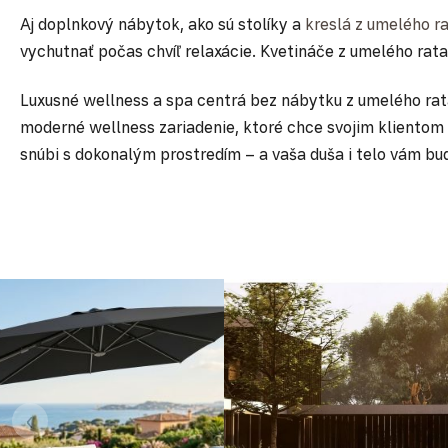
Aj doplnkový nábytok, ako sú stolíky a
kreslá z umelého r
vychutnať počas chvíľ relaxácie. Kvetináče z umelého rata
Luxusné wellness a spa centrá bez nábytku z umelého rata
moderné wellness zariadenie, ktoré chce svojim klientom 
snúbi s dokonalým prostredím – a vaša duša i telo vám bu
‹