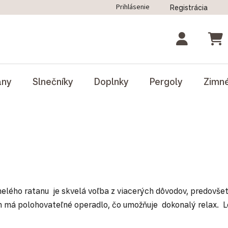
Prihlásenie
Registrácia
ný poriadok
Blog
Odstúpenie od zmluvy
NÁK
ány
Slnečníky
Doplnky
Pergoly
Zimn
lého ratanu je skvelá voľba z viacerých dôvodov, predovšetk
nich má polohovateľné operadlo, čo umožňuje dokonalý relax.