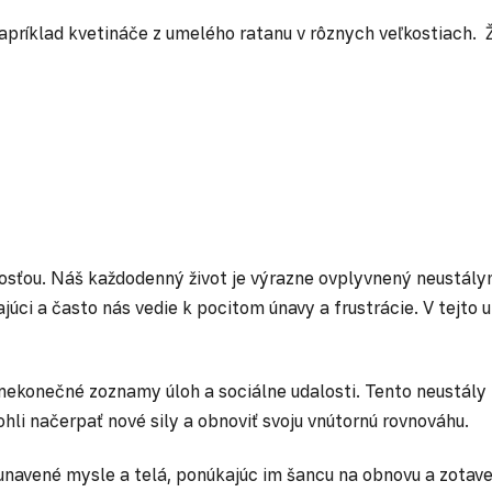
 napríklad kvetináče z umelého ratanu v rôznych veľkostiach.
hlosťou. Náš každodenný život je výrazne ovplyvnený neustá
úci a často nás vedie k pocitom únavy a frustrácie. V tejto 
e nekonečné zoznamy úloh a sociálne udalosti. Tento neustály
ohli načerpať nové sily a obnoviť svoju vnútornú rovnováhu.
 unavené mysle a telá, ponúkajúc im šancu na obnovu a zotave