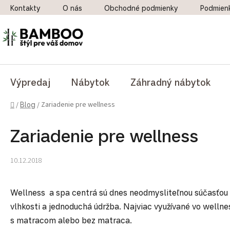
Prejsť na obsah
Kontakty
O nás
Obchodné podmienky
Podmien
Výpredaj
Nábytok
Záhradný nábytok
Domov
Zariadenie pre wellness
/
Blog
/
Zariadenie pre wellness
10.12.2018
Wellness a spa centrá sú dnes neodmysliteľnou súčasťou h
vlhkosti a jednoduchá údržba. Najviac využívané vo welln
s matracom alebo bez matraca.