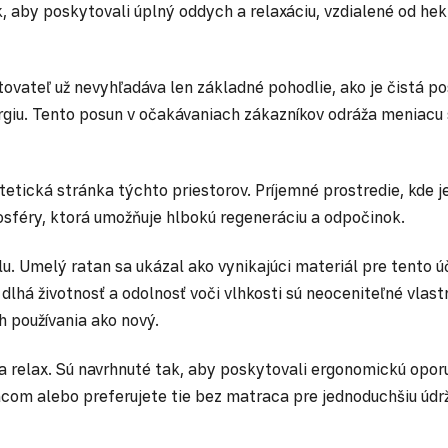
, aby poskytovali úplný oddych a relaxáciu, vzdialené od hek
stovateľ už nevyhľadáva len základné pohodlie, ako je čistá p
nergiu. Tento posun v očakávaniach zákazníkov odráža meniac
etická stránka týchto priestorov. Príjemné prostredie, kde j
mosféry, ktorá umožňuje hlbokú regeneráciu a odpočinok.
ýlu. Umelý ratan sa ukázal ako vynikajúci materiál pre tento 
á životnosť a odolnosť voči vlhkosti sú neoceniteľné vlastno
h používania ako nový.
 relax. Sú navrhnuté tak, aby poskytovali ergonomickú oporu
acom alebo preferujete tie bez matraca pre jednoduchšiu údr