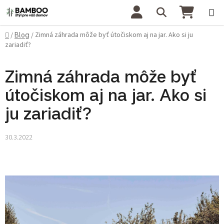
Prejsť na obsah
Hľadať
NÁKU
Domov
Zimná záhrada môže byť útočiskom aj na jar. Ako si ju
/
Blog
/
zariadiť?
Zimná záhrada môže byť
útočiskom aj na jar. Ako si
ju zariadiť?
30.3.2022