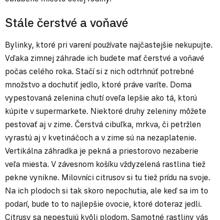
Stále čerstvé a voňavé
Bylinky, ktoré pri varení používate najčastejšie nekupujte.
Vďaka zimnej záhrade ich budete mať čerstvé a voňavé
počas celého roka. Stačí si z nich odtrhnúť potrebné
množstvo a dochutiť jedlo, ktoré práve varíte. Doma
vypestovaná zelenina chutí oveľa lepšie ako tá, ktorú
kúpite v supermarkete. Niektoré druhy zeleniny môžete
pestovať aj v zime. Čerstvá cibuľka, mrkva, či petržlen
vyrastú aj v kvetináčoch a v zime sú na nezaplatenie.
Vertikálna záhradka je pekná a priestorovo nezaberie
veľa miesta. V závesnom košíku vždyzelená rastlina tiež
pekne vynikne. Milovníci citrusov si tu tiež prídu na svoje.
Na ich plodoch si tak skoro nepochutia, ale keď sa im to
podarí, bude to to najlepšie ovocie, ktoré doteraz jedli.
Citrusy sa nepestujú kvôli plodom. Samotné rastliny vás