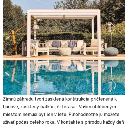
Zimnú záhradu tvorí zasklená konštrukcia pričlenená k
budove, zasklený balkón, či terasa. Vaším obľúbeným
miestom nemusí byť len v lete. Plnohodnotne ju môžete
užívať počas celého roka. V kontakte s prírodou každý deň