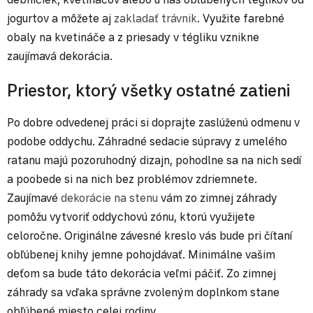
jogurtov a môžete aj
zakladať trávnik
. Využite farebné
obaly na kvetináče a z priesady v tégliku vznikne
zaujímavá dekorácia.
Priestor, ktorý všetky ostatné zatieni
Po dobre odvedenej práci si doprajte zaslúženú odmenu v
podobe oddychu. Záhradné sedacie súpravy z umelého
ratanu majú pozoruhodný dizajn, pohodlne sa na nich sedí
a poobede si na nich bez problémov zdriemnete.
Zaujímavé
dekorácie na stenu
vám zo zimnej záhrady
pomôžu vytvoriť oddychovú zónu, ktorú využijete
celoročne. Originálne závesné kreslo vás bude pri čítaní
obľúbenej knihy jemne pohojdávať. Minimálne vašim
deťom sa bude táto dekorácia veľmi páčiť. Zo zimnej
záhrady sa vďaka správne zvoleným doplnkom stane
obľúbené miesto celej rodiny.