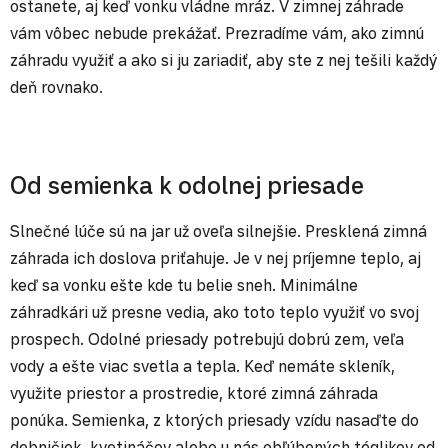
ostanete, aj keď vonku vládne mráz. V zimnej záhrade
vám vôbec nebude prekážať. Prezradíme vám, ako zimnú
záhradu využiť a ako si ju zariadiť, aby ste z nej tešili každý
deň rovnako.
Od semienka k odolnej priesade
Slnečné lúče sú na jar už oveľa silnejšie. Presklená zimná
záhrada ich doslova priťahuje. Je v nej príjemne teplo, aj
keď sa vonku ešte kde tu belie sneh. Minimálne
záhradkári už presne vedia, ako toto teplo využiť vo svoj
prospech. Odolné priesady potrebujú dobrú zem, veľa
vody a ešte viac svetla a tepla. Keď nemáte skleník,
využite priestor a prostredie, ktoré zimná záhrada
ponúka. Semienka, z ktorých priesady vzídu nasaďte do
debničiek, kvetináčov alebo u nás obľúbených téglikov od