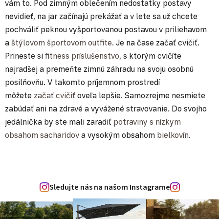
vám to. Pod zimným oblečením nedostatky postavy
nevidieť, na jar začínajú prekážať a v lete sa už chcete
pochváliť peknou vyšportovanou postavou v priliehavom
a
štýlovom športovom outfite
. Je na čase začať cvičiť.
Prineste si
fitness príslušenstvo
, s ktorým cvičíte
najradšej a premeňte zimnú záhradu na svoju osobnú
posilňovňu. V takomto príjemnom prostredí
môžete
začať cvičiť
oveľa lepšie. Samozrejme nesmiete
zabúdať ani na zdravé a vyvážené stravovanie. Do svojho
jedálnička by ste mali zaradiť
potraviny s nízkym
obsahom sacharidov
a vysokým obsahom
bielkovín
.
Sledujte nás na našom Instagrame