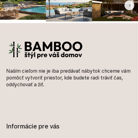
‹
›
Zápätie
Naším cieľom nie je iba predávať nábytok chceme vám
pomôcť vytvoriť priestor, kde budete radi tráviť čas,
oddychovať a žiť.
Informácie pre vás