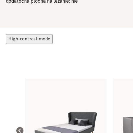
dodatočná plocha na ležanie: nie
High-contrast mode