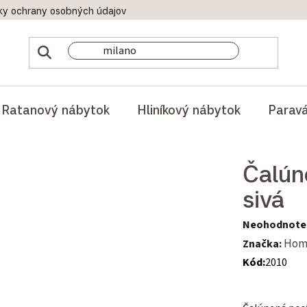
ky ochrany osobných údajov
Doprava a platby
Reklamač
Ratanový nábytok
Hliníkový nábytok
Parav
Čalún
sivá
Priemerné hod
Neohodnote
Značka:
Hom
Kód:
2010