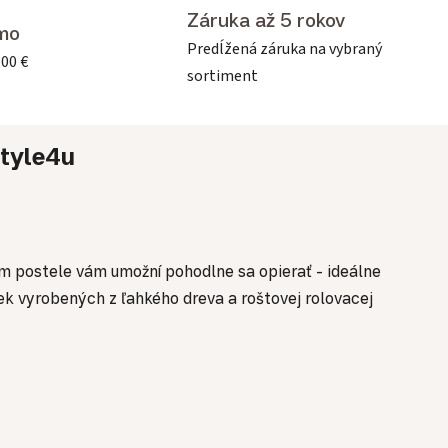
Záruka až 5 rokov
mo
Predĺžená záruka na vybraný
500 €
sortiment
tyle4u
m postele vám umožní pohodlne sa opierať - ideálne
iek vyrobených z ľahkého dreva a roštovej rolovacej