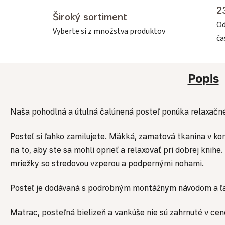
2
Široký sortiment
Od
Vyberte si z množstva produktov
č
Popis
Naša pohodlná a útulná čalúnená posteľ ponúka relaxačné
Posteľ si ľahko zamilujete. Mäkká, zamatová tkanina v k
na to, aby ste sa mohli oprieť a relaxovať pri dobrej knih
mriežky so stredovou vzperou a podpernými nohami.
Posteľ je dodávaná s podrobným montážnym návodom a ľa
Matrac, posteľná bielizeň a vankúše nie sú zahrnuté v cen