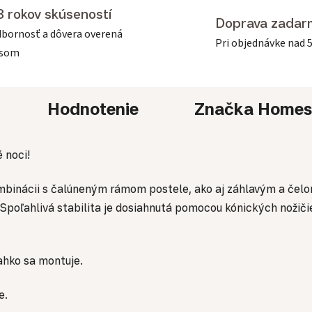
3 rokov skúseností
Doprava zadar
bornosť a dôvera overená
Pri objednávke nad 
asom
Hodnotenie
Značka
Homes
 noci!
ombinácii s čalúneným rámom postele, ako aj záhlavým a čelo
e. Spoľahlivá stabilita je dosiahnutá pomocou kónických nožič
hko sa montuje.
e.