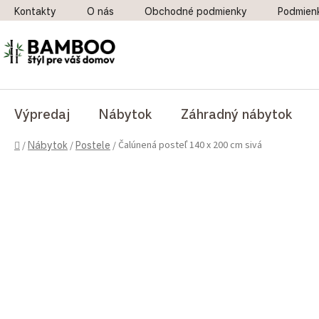
Prejsť na obsah
Kontakty
O nás
Obchodné podmienky
Podmien
Výpredaj
Nábytok
Záhradný nábytok
Domov
Čalúnená posteľ 140 x 200 cm sivá
/
Nábytok
/
Postele
/