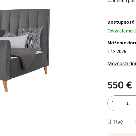
Čalúnená post
Dostupnosť
Odosielame do
Môžeme doru
17.8.2026
Možnosti do
550 €
Jednotková c
Tlač