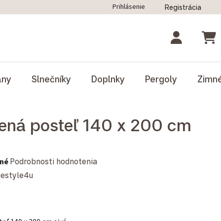
Prihlásenie
Registrácia
ný poriadok
Blog
Odstúpenie od zmluvy
NÁK
ány
Slnečníky
Doplnky
Pergoly
Zimn
ená posteľ 140 x 200 cm
notenie produktu je 0,0 z 5 hviezdičiek.
né
Podrobnosti hodnotenia
estyle4u