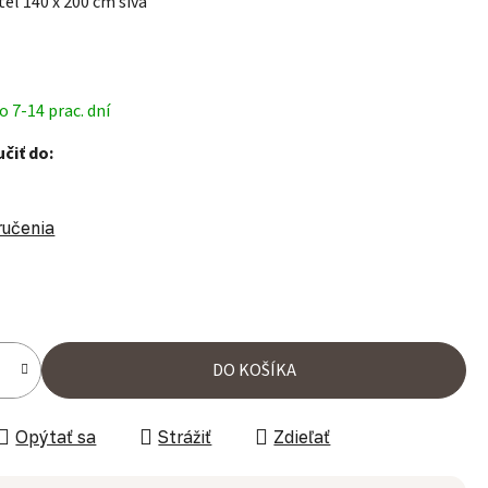
eľ 140 x 200 cm sivá
 7-14 prac. dní
čiť do:
ručenia
ena:
DO KOŠÍKA
Opýtať sa
Strážiť
Zdieľať