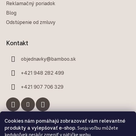
Reklamačný poriadok
Blog
Odstúpenie od zmluvy
Kontakt
objednavky
@
bamboo.sk
+421 948 282 499
+421 907 706 329
Cookies nám pomáhajú zobrazovať vám relevantné
Facebook
produkty a vylepšovať e-shop.
Svoju voľbu môžete
kedykoľvek neskôr zmeniť v pätičke webu.