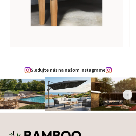
Sledujte nás na našom Instagrame
‹
›
Zápätie