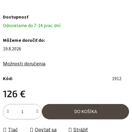
Dostupnosť
Odosielame do 7-14 prac. dní
Môžeme doručiť do:
19.8.2026
Možnosti doručenia
Kód:
1912
126 €
Jednotková cena:
DO KOŠÍKA
Tlač
Opýtať sa
Strážiť