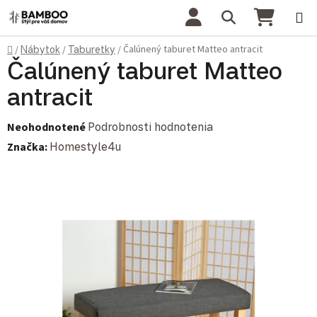
Prejsť na obsah
Hľadať
NÁKU
Domov
Čalúnený taburet Matteo antracit
/
Nábytok
/
Taburetky
/
Čalúnený taburet Matteo
antracit
Priemerné hodnotenie produktu je 0,0 z 5 hviezdičiek.
Neohodnotené
Podrobnosti hodnotenia
Značka:
Homestyle4u