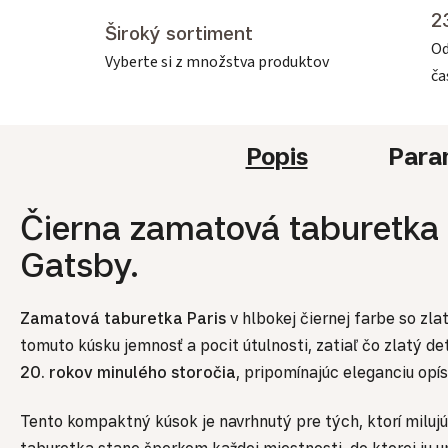
2
Široký sortiment
Od
Vyberte si z množstva produktov
č
Popis
Para
Čierna zamatová taburetka 
Gatsby.
Zamatová taburetka Paris
v hlbokej čiernej farbe so z
tomuto kúsku jemnosť a pocit útulnosti, zatiaľ čo zlatý d
20. rokov minulého storočia
, pripomínajúc eleganciu opí
Tento kompaktný kúsok je navrhnutý pre tých, ktorí miluj