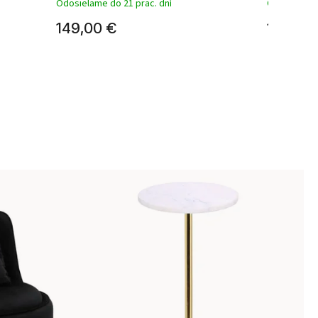
Odosielame do 21 prac. dní
Odosielame 
149,00 €
122,00 