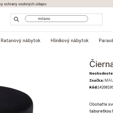
ky ochrany osobných údajov
Doprava a platby
Reklamač
Ratanový nábytok
Hliníkový nábytok
Parav
Čiern
Priemerné hod
Neohodnote
Značka:
MAU
Kód:
1420810
Obohaťte svo
taburetkou 