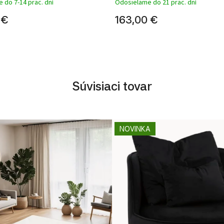
 do 7-14 prac. dní
Odosielame do 21 prac. dní
 €
163,00 €
Súvisiaci tovar
NOVINKA