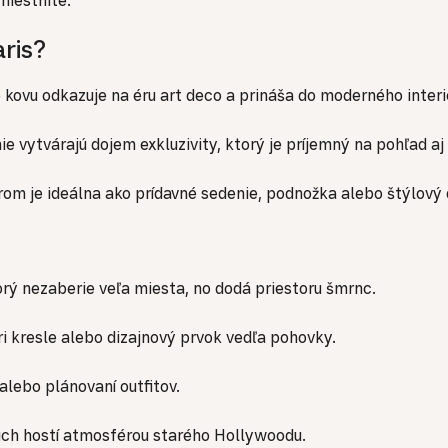
miestnite.
ris?
 kovu odkazuje na éru art deco a prináša do moderného inter
 vytvárajú dojem exkluzivity, ktorý je príjemný na pohľad aj
m je ideálna ako prídavné sedenie, podnožka alebo štýlový d
rý nezaberie veľa miesta, no dodá priestoru šmrnc.
 kresle alebo dizajnový prvok vedľa pohovky.
alebo plánovaní outfitov.
ašich hostí atmosférou starého Hollywoodu.