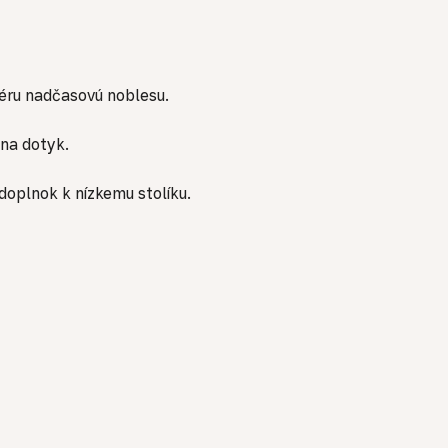
iéru nadčasovú noblesu.
 na dotyk.
oplnok k nízkemu stolíku.