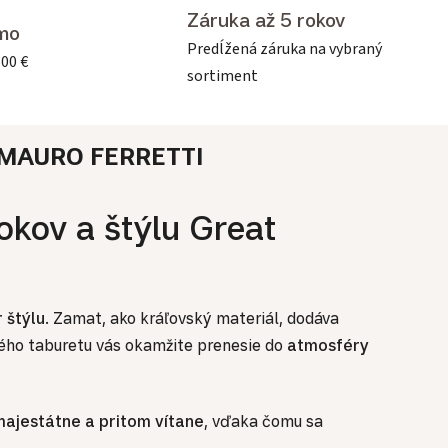
Záruka až 5 rokov
mo
Predĺžená záruka na vybraný
500 €
sortiment
MAURO FERRETTI
okov a štýlu Great
 štýlu
. Zamat, ako kráľovský materiál, dodáva
aného taburetu vás okamžite prenesie do
atmosféry
majestátne a pritom vítane
, vďaka čomu sa