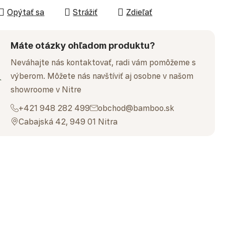
Opýtať sa
Strážiť
Zdieľať
Máte otázky ohľadom produktu?
Neváhajte nás kontaktovať, radi vám pomôžeme s
výberom. Môžete nás navštíviť aj osobne v našom
showroome v Nitre
+421 948 282 499
obchod@bamboo.sk
Cabajská 42, 949 01 Nitra