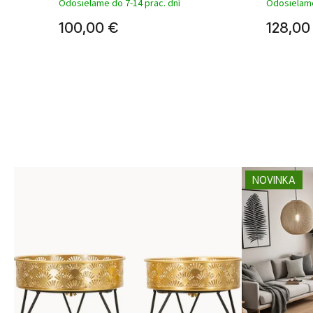
Odosielame do 7-14 prac. dní
Odosielame
100,00 €
128,00
NOVINKA