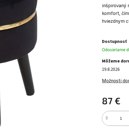
inšpirovaný 
komfort, čím
hviezdnym c
Dostupnosť
Odosielame do
Môžeme doru
19.8.2026
Možnosti do
87 €
Jednotková c