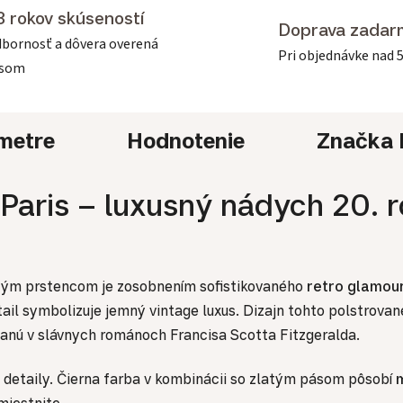
3 rokov skúseností
Doprava zadar
bornosť a dôvera overená
Pri objednávke nad 
asom
metre
Hodnotenie
Značka
Paris – luxusný nádych 20. r
latým prstencom je zosobnením sofistikovaného
retro glamour
etail symbolizuje jemný vintage luxus. Dizajn tohto polstrov
sanú v slávnych románoch Francisa Scotta Fitzgeralda.
ú detaily. Čierna farba v kombinácii so zlatým pásom pôsobí