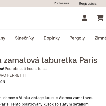
Prihlásenie
Registrácia
ný poriadok
Blog
Odstúpenie od zmluvy
NÁK
ány
Slnečníky
Doplnky
Pergoly
Zimn
a zamatová taburetka Paris
notenie produktu je 0,0 z 5 hviezdičiek.
né
Podrobnosti hodnotenia
RO FERRETTI
00N
j domov o štipku vintage luxusu s čiernou
zamatovou
Paris
. Tento polstrovaný kúsok so zlatým detailom,