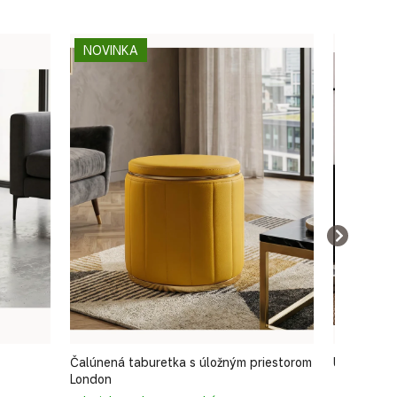
NOVINKA
NOVINK
Čalúnená taburetka s úložným priestorom
Úložná tab
London