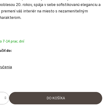
noblesou 20. rokov, spája v sebe sofistikovanú eleganciu a
 premení váš interiér na miesto s nezameniteľným
harakterom.
 7-14 prac. dní
čiť do:
ručenia
ena:
DO KOŠÍKA