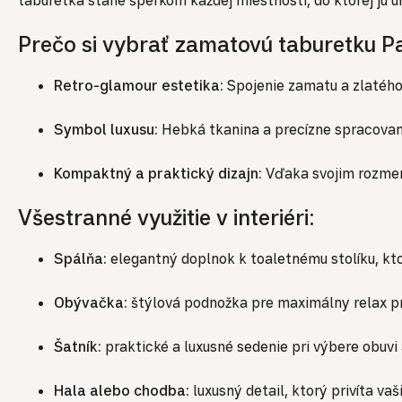
taburetka stane šperkom každej miestnosti, do ktorej ju u
Prečo si vybrať zamatovú taburetku Pa
Retro-glamour estetika:
Spojenie zamatu a zlatého
Symbol luxusu:
Hebká tkanina a precízne spracovanie
Kompaktný a praktický dizajn:
Vďaka svojim rozmero
Všestranné využitie v interiéri:
Spálňa:
elegantný doplnok k toaletnému stolíku, kto
Obývačka:
štýlová podnožka pre maximálny relax pri
Šatník:
praktické a luxusné sedenie pri výbere obuvi 
Hala alebo chodba:
luxusný detail, ktorý privíta v