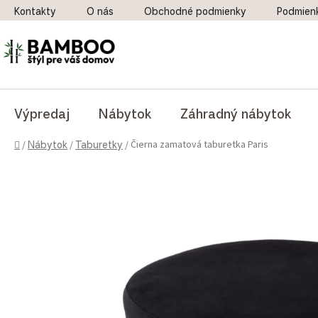
Prejsť na obsah
Kontakty
O nás
Obchodné podmienky
Podmien
Výpredaj
Nábytok
Záhradný nábytok
Domov
Čierna zamatová taburetka Paris
/
Nábytok
/
Taburetky
/