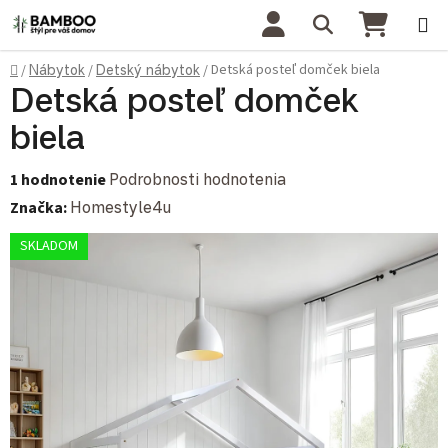
Prejsť na obsah
Hľadať
NÁKU
Domov
Detská posteľ domček biela
/
Nábytok
/
Detský nábytok
/
Detská posteľ domček
biela
Priemerné hodnotenie produktu je 5,0 z 5 hviezdičiek.
1 hodnotenie
Podrobnosti hodnotenia
Značka:
Homestyle4u
SKLADOM