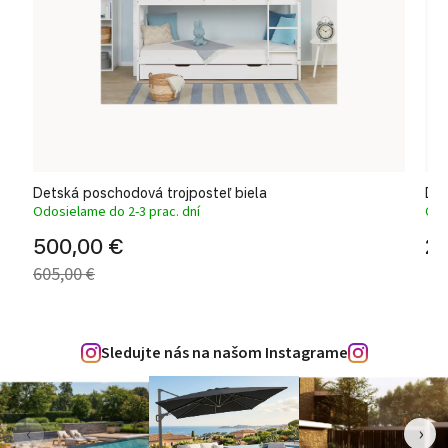
Detská poschodová trojposteľ biela
Det
Odosielame do 2-3 prac. dní
Odo
500,00 €
27
605,00 €
Sledujte nás na našom Instagrame
‹
›