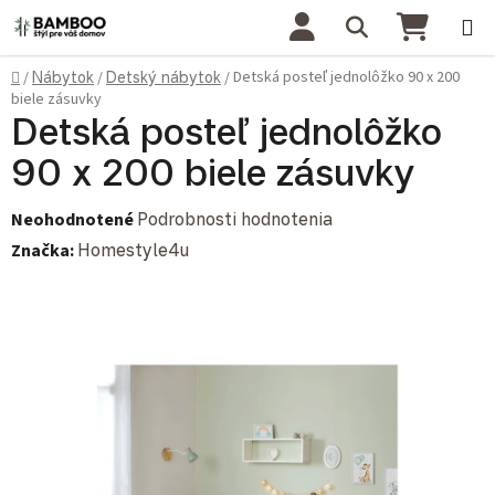
Prejsť na obsah
Hľadať
NÁKU
Domov
Detská posteľ jednolôžko 90 x 200
/
Nábytok
/
Detský nábytok
/
biele zásuvky
Detská posteľ jednolôžko
90 x 200 biele zásuvky
Priemerné hodnotenie produktu je 0,0 z 5 hviezdičiek.
Neohodnotené
Podrobnosti hodnotenia
Značka:
Homestyle4u