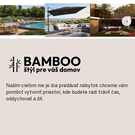
‹
›
Zápätie
Naším cieľom nie je iba predávať nábytok chceme vám
pomôcť vytvoriť priestor, kde budete radi tráviť čas,
oddychovať a žiť.