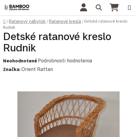
Prejsť na obsah
Hľadať
NÁKU
Domov
Detské ratanové kreslo
/
Ratanový nábytok
/
Ratanové kreslá
/
Rudnik
Detské ratanové kreslo
Rudnik
Priemerné hodnotenie produktu je 0,0 z 5 hviezdičiek.
Neohodnotené
Podrobnosti hodnotenia
Značka:
Orient Rattan