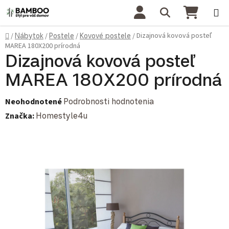
Prejsť na obsah
Hľadať
NÁKU
Domov
Dizajnová kovová posteľ
/
Nábytok
/
Postele
/
Kovové postele
/
MAREA 180X200 prírodná
Dizajnová kovová posteľ
MAREA 180X200 prírodná
Priemerné hodnotenie produktu je 0,0 z 5 hviezdičiek.
Neohodnotené
Podrobnosti hodnotenia
Značka:
Homestyle4u