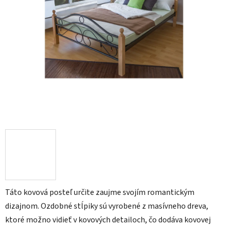
Táto kovová posteľ určite zaujme svojím romantickým
dizajnom. Ozdobné stĺpiky sú vyrobené z masívneho dreva,
ktoré možno vidieť v kovových detailoch, čo dodáva kovovej