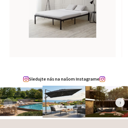
Sledujte nás na našom Instagrame
‹
›
Zápätie