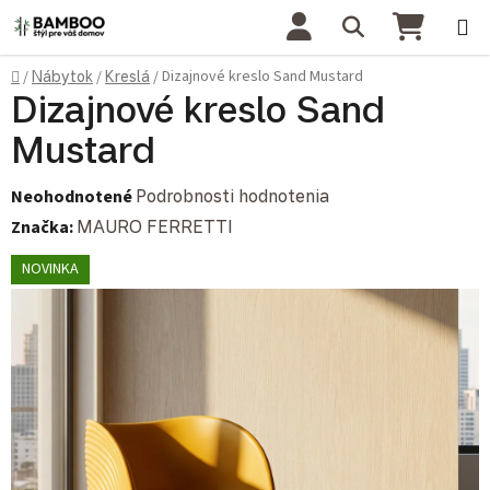
Prejsť na obsah
Hľadať
NÁKU
Domov
Dizajnové kreslo Sand Mustard
/
Nábytok
/
Kreslá
/
Dizajnové kreslo Sand
Mustard
Priemerné hodnotenie produktu je 0,0 z 5 hviezdičiek.
Neohodnotené
Podrobnosti hodnotenia
Značka:
MAURO FERRETTI
NOVINKA