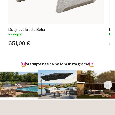
Dizajnové kreslo Sofia
Diz
Na dopyt
Na 
651,00 €
52
Sledujte nás na našom Instagrame
‹
›
Zápätie