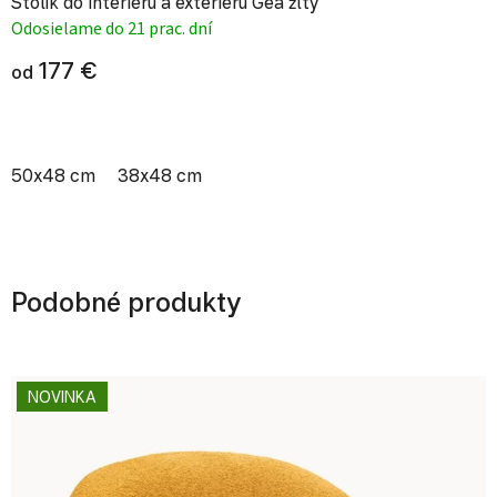
Stolík do interiéru a exteriéru Gea žltý
Odosielame do 21 prac. dní
177 €
od
50x48 cm
38x48 cm
Podobné produkty
NOVINKA