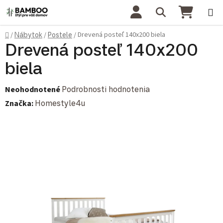
Prejsť na obsah
Hľadať
NÁKU
Domov
Drevená posteľ 140x200 biela
/
Nábytok
/
Postele
/
Drevená posteľ 140x200
biela
Priemerné hodnotenie produktu je 0,0 z 5 hviezdičiek.
Neohodnotené
Podrobnosti hodnotenia
Značka:
Homestyle4u