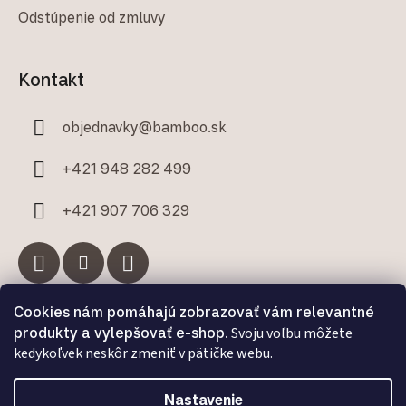
Odstúpenie od zmluvy
Kontakt
objednavky
@
bamboo.sk
+421 948 282 499
+421 907 706 329
Cookies nám pomáhajú zobrazovať vám relevantné
Facebook
produkty a vylepšovať e-shop.
Svoju voľbu môžete
kedykoľvek neskôr zmeniť v pätičke webu.
Nastavenie