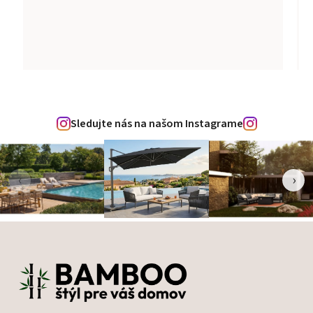
Sledujte nás na našom Instagrame
‹
›
Zápätie