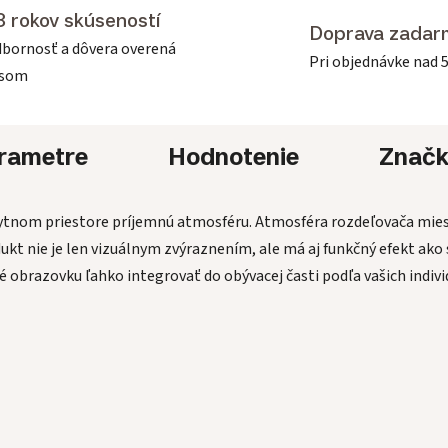
3 rokov skúseností
Doprava zadar
bornosť a dôvera overená
Pri objednávke nad 
asom
rametre
Hodnotenie
Znač
bytnom priestore príjemnú atmosféru. Atmosféra rozdeľovača mi
odukt nie je len vizuálnym zvýraznením, ale má aj funkčný efekt ak
obrazovku ľahko integrovať do obývacej časti podľa vašich individ