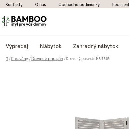
Prejsť na obsah
Kontakty
O nás
Obchodné podmienky
Podmien
Výpredaj
Nábytok
Záhradný nábytok
Domov
Drevený paraván HS 1363
/
Paravány
/
Drevený paraván
/