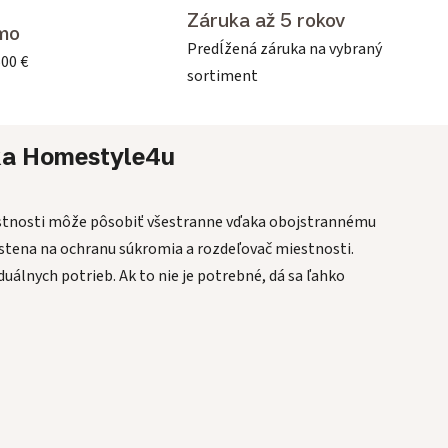
Záruka až 5 rokov
mo
Predĺžená záruka na vybraný
500 €
sortiment
ka
Homestyle4u
estnosti môže pôsobiť všestranne vďaka obojstrannému
o stena na ochranu súkromia a rozdeľovač miestnosti.
uálnych potrieb. Ak to nie je potrebné, dá sa ľahko