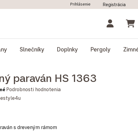
Prihlásenie
Registrácia
ný poriadok
Blog
Odstúpenie od zmluvy
NÁK
ány
Slnečníky
Doplnky
Pergoly
Zimn
ný paraván HS 1363
notenie produktu je 0,0 z 5 hviezdičiek.
né
Podrobnosti hodnotenia
estyle4u
paraván s dreveným rámom