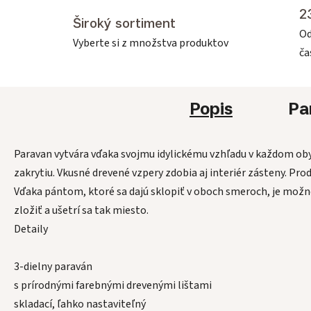
2
Široký sortiment
Od
Vyberte si z množstva produktov
č
Popis
Pa
Paravan vytvára vďaka svojmu idylickému vzhľadu v každom o
zakrytiu. Vkusné drevené vzpery zdobia aj interiér zásteny. Pr
Vďaka pántom, ktoré sa dajú sklopiť v oboch smeroch, je možné 
zložiť a ušetrí sa tak miesto.
Detaily
3-dielny paraván
s prírodnými farebnými drevenými lištami
skladací, ľahko nastaviteľný