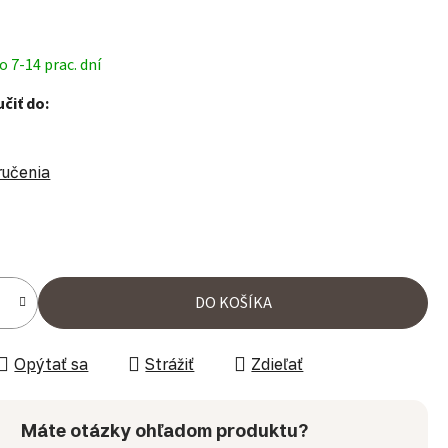
 7-14 prac. dní
čiť do:
ručenia
ena:
DO KOŠÍKA
Opýtať sa
Strážiť
Zdieľať
Máte otázky ohľadom produktu?