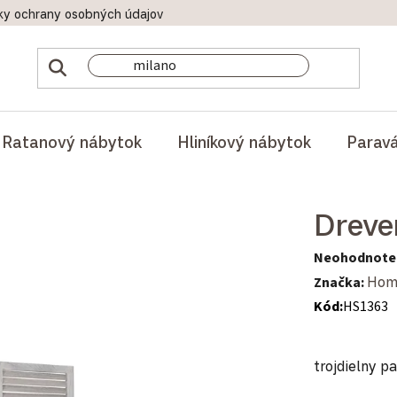
ky ochrany osobných údajov
Doprava a platby
Reklamač
Ratanový nábytok
Hliníkový nábytok
Parav
Dreve
Priemerné hod
Neohodnote
Značka:
Hom
Kód:
HS1363
trojdielny 