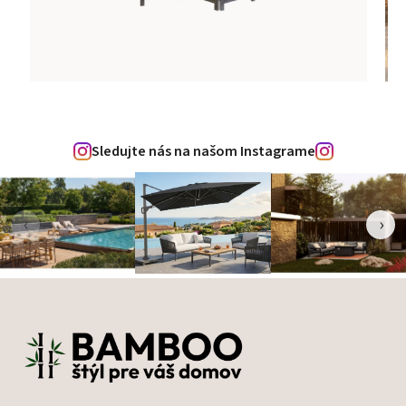
Sledujte nás na našom Instagrame
‹
›
Zápätie