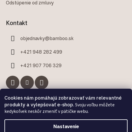
Odstúpenie od zmluvy
Kontakt
objednavky
@
bamboo.sk
+421 948 282 499
+421 907 706 329
Cookies nám pomáhajú zobrazovať vám relevantné
Facebook
produkty a vylepšovať e-shop.
Svoju voľbu môžete
kedykoľvek neskôr zmeniť v pätičke webu.
Nastavenie