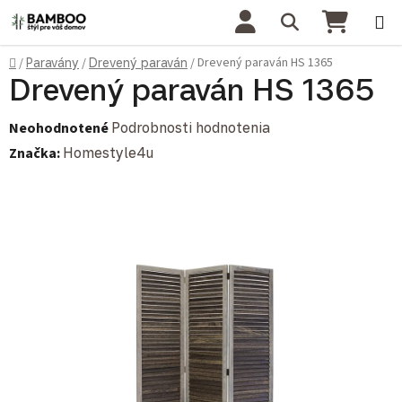
Prejsť na obsah
Hľadať
NÁKU
Domov
Drevený paraván HS 1365
/
Paravány
/
Drevený paraván
/
Drevený paraván HS 1365
Priemerné hodnotenie produktu je 0,0 z 5 hviezdičiek.
Neohodnotené
Podrobnosti hodnotenia
Značka:
Homestyle4u