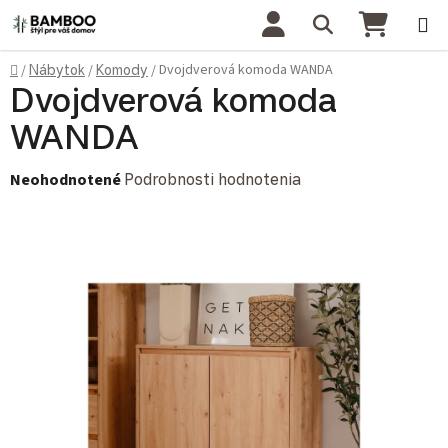
Prejsť na obsah
Hľadať
NÁKU
Domov
Dvojdverová komoda WANDA
/
Nábytok
/
Komody
/
Dvojdverová komoda
WANDA
Priemerné hodnotenie produktu je 0,0 z 5 hviezdičiek.
Neohodnotené
Podrobnosti hodnotenia