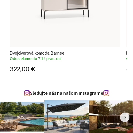
Dvojdverová komoda Barnee
Dvo
Odosielame do 7-14 prac. dní
Odo
322,00 €
48
Sledujte nás na našom Instagrame
‹
›