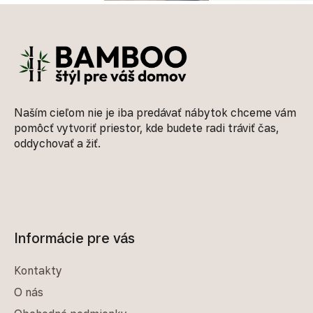
Zápätie
Naším cieľom nie je iba predávať nábytok chceme vám
pomôcť vytvoriť priestor, kde budete radi tráviť čas,
oddychovať a žiť.
Informácie pre vás
Kontakty
O nás