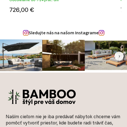
Odosielame do 7-14 prac. dní
Odo
726,00 €
72
Sledujte nás na našom Instagrame
‹
›
Zápätie
Naším cieľom nie je iba predávať nábytok chceme vám
pomôcť vytvoriť priestor, kde budete radi tráviť čas,