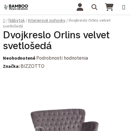
Prejsť na obsah
Hľadať
NÁKU
Domov
Dvojkreslo Orlins velvet
/
Nábytok
/
Interierové pohovky
/
svetlošedá
Dvojkreslo Orlins velvet
svetlošedá
Priemerné hodnotenie produktu je 0,0 z 5 hviezdičiek.
Neohodnotené
Podrobnosti hodnotenia
Značka:
BIZZOTTO