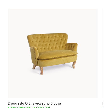
Dvojkreslo Orlins velvet horčicová
Dvo