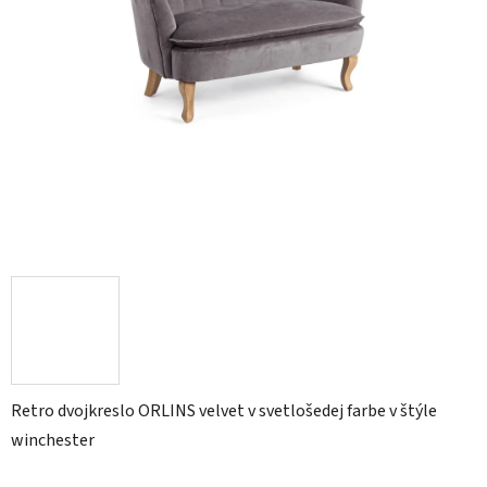
Retro dvojkreslo ORLINS velvet v svetlošedej farbe v štýle
winchester