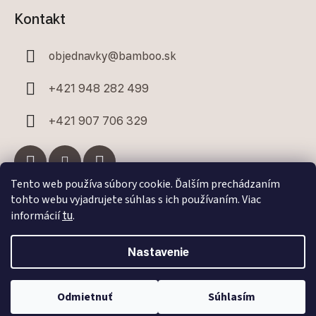
Kontakt
objednavky
@
bamboo.sk
+421 948 282 499
+421 907 706 329
Tento web používa súbory cookie. Ďalším prechádzaním
tohto webu vyjadrujete súhlas s ich používaním. Viac
Facebook
informácií
tu
.
Nastavenie
Odmietnuť
Súhlasím
Vytvoril Shoptet Premium
a
Adatelier
Copyright 2026
Bamboo.sk
. Všetky práva vyhradené.