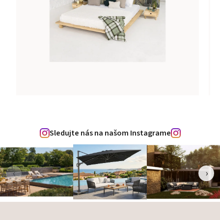
Sledujte nás na našom Instagrame
‹
›
Zápätie