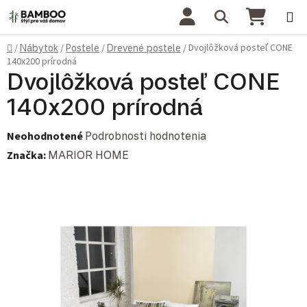
Prejsť na obsah
Hľadať
NÁKU
Domov
Dvojlôžková posteľ CONE
/
Nábytok
/
Postele
/
Drevené postele
/
140x200 prírodná
Dvojlôžková posteľ CONE
140x200 prírodná
Priemerné hodnotenie produktu je 0,0 z 5 hviezdičiek.
Neohodnotené
Podrobnosti hodnotenia
Značka:
MARIOR HOME