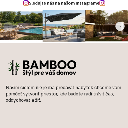
Sledujte nás na našom Instagrame
‹
›
Zápätie
Naším cieľom nie je iba predávať nábytok chceme vám
pomôcť vytvoriť priestor, kde budete radi tráviť čas,
oddychovať a žiť.