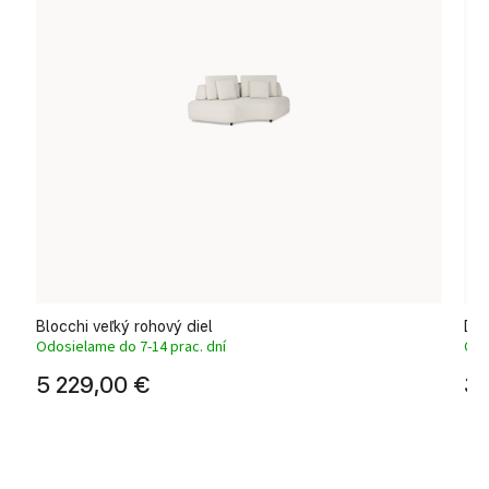
Blocchi veľký rohový diel
Dvo
Odosielame do 7-14 prac. dní
Odo
5 229,00 €
3 