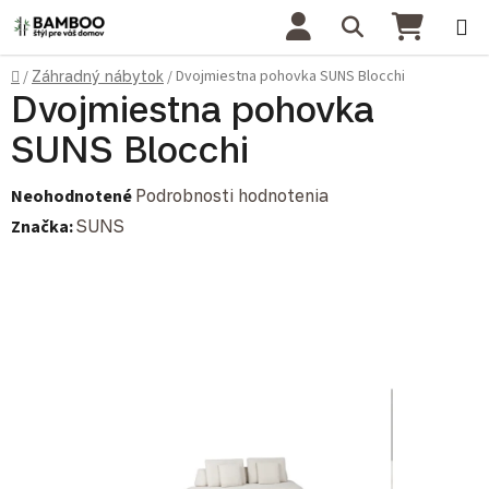
Prejsť na obsah
Hľadať
NÁKU
Domov
Dvojmiestna pohovka SUNS Blocchi
/
Záhradný nábytok
/
Dvojmiestna pohovka
SUNS Blocchi
Priemerné hodnotenie produktu je 0,0 z 5 hviezdičiek.
Neohodnotené
Podrobnosti hodnotenia
Značka:
SUNS