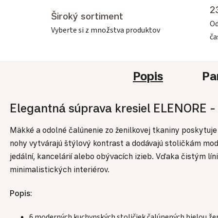
2
Široký sortiment
Od
Vyberte si z množstva produktov
č
Popis
Pa
Elegantná súprava kresiel ELENORE -
Mäkké a odolné čalúnenie zo ženilkovej tkaniny poskytuje
nohy vytvárajú štýlový kontrast a dodávajú stoličkám mode
jedální, kancelárií alebo obývacích izieb. Vďaka čistým 
minimalistických interiérov.
Popis:
6 moderných kuchynských stoličiek čalúnených bielou že