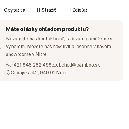
Opýtať sa
Strážiť
Zdieľať
Máte otázky ohľadom produktu?
Neváhajte nás kontaktovať, radi vám pomôžeme s
výberom. Môžete nás navštíviť aj osobne v našom
showroome v Nitre
+421 948 282 499
obchod@bamboo.sk
Cabajská 42, 949 01 Nitra