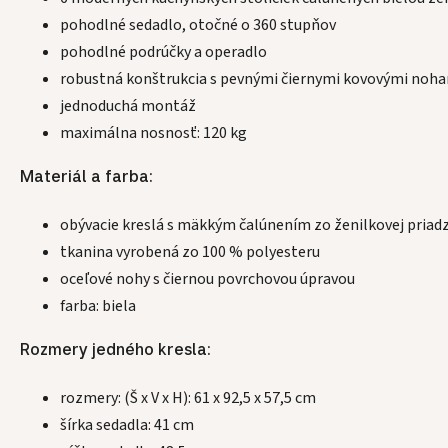
pohodlné sedadlo, otočné o 360 stupňov
pohodlné podrúčky a operadlo
robustná konštrukcia s pevnými čiernymi kovovými noh
jednoduchá montáž
maximálna nosnosť: 120 kg
Materiál a farba:
obývacie kreslá s mäkkým čalúnením zo ženilkovej priadz
tkanina vyrobená zo 100 % polyesteru
oceľové nohy s čiernou povrchovou úpravou
farba: biela
Rozmery jedného kresla:
rozmery: (Š x V x H): 61 x 92,5 x 57,5 cm
šírka sedadla: 41 cm