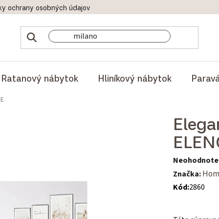
ky ochrany osobných údajov
Doprava a platby
Reklamač
Ratanový nábytok
Hliníkový nábytok
Parav
RE
Elega
ELEN
Priemerné hod
Neohodnote
Značka:
Hom
Kód:
2860