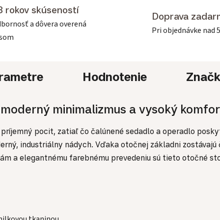
3 rokov skúseností
Doprava zadar
bornosť a dôvera overená
Pri objednávke nad 
asom
rametre
Hodnotenie
Znač
 moderný minimalizmus a vysoký komfor
 príjemný pocit, zatiaľ čo čalúnené sedadlo a operadlo posky
rný, industriálny nádych. Vďaka otočnej základni zostávajú č
líniám a elegantnému farebnému prevedeniu sú tieto otočné s
nilkovou tkaninou