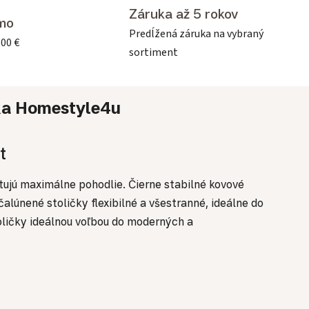
Záruka až 5 rokov
mo
Predĺžená záruka na vybraný
500 €
sortiment
ka
Homestyle4u
t
tujú maximálne pohodlie. Čierne stabilné kovové
alúnené stoličky flexibilné a všestranné, ideálne do
toličky ideálnou voľbou do moderných a