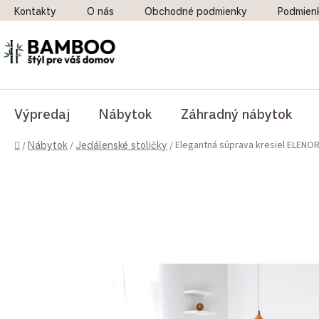
Prejsť na obsah
Kontakty
O nás
Obchodné podmienky
Podmien
Výpredaj
Nábytok
Záhradný nábytok
Domov
Elegantná súprava kresiel ELENO
/
Nábytok
/
Jedálenské stoličky
/