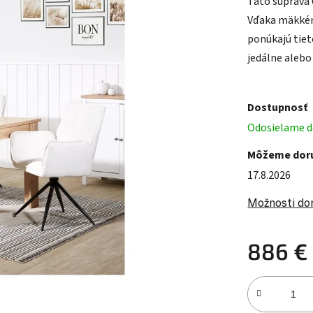
Táto súprava 
Vďaka mäkké
ponúkajú tiet
jedálne alebo
Dostupnosť
Odosielame do
Môžeme doru
17.8.2026
Možnosti do
886 €
Jednotková c