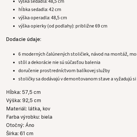
výška sedadla: 48,5 cm
hĺbka sedadla: 42 cm
výška operadla: 48,5 cm
výška opierky (od podlahy): približne 69 cm
Dodacie údaje:
6 moderných čalúnených stoličiek, návod na montáž, mo
stôl a dekorácie nie sú súčasťou balenia
doručenie prostredníctvom balíkovej služby
stoličky sa dodávajú v demontovanom stave a vyžadujú s
Hĺbka: 57,5 cm
Výška: 92,5 cm
Materiál: látka, kov
Farba výrobku: biela
Otočný: Áno
Šírka: 61 cm