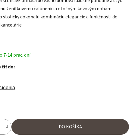
6 stoličiek prináša do vášho domova luxusné pohodlie a štýl.
mu ženilkovému čalúneniu a otočným kovovým nohám
o stoličky dokonalú kombináciu elegancie a funkčnosti do
 kancelárie.
 7-14 prac. dní
čiť do:
ručenia
ena:
DO KOŠÍKA