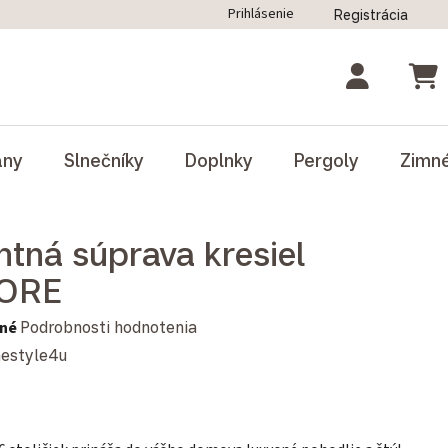
Prihlásenie
Registrácia
ný poriadok
Blog
Odstúpenie od zmluvy
NÁK
ány
Slnečníky
Doplnky
Pergoly
Zimn
ntná súprava kresiel
ORE
notenie produktu je 0,0 z 5 hviezdičiek.
né
Podrobnosti hodnotenia
estyle4u