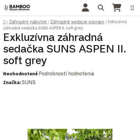
Prejsť na obsah
Hľadať
NÁKU
Domov
Exkluzívna
/
Záhradný nábytok
/
Záhradné sedacie súpravy
/
záhradná sedačka SUNS ASPEN II. soft grey
Exkluzívna záhradná
sedačka SUNS ASPEN II.
soft grey
Priemerné hodnotenie produktu je 0,0 z 5 hviezdičiek.
Neohodnotené
Podrobnosti hodnotenia
Značka:
SUNS