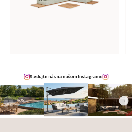
Sledujte nás na našom Instagrame
‹
›
Zápätie