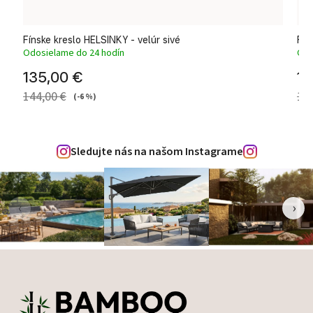
Fínske kreslo HELSINKY - velúr sivé
Fín
Odosielame do 24 hodín
Odo
135,00 €
13
144,00 €
14
(-6 %)
Sledujte nás na našom Instagrame
‹
›
Zápätie