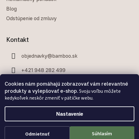
Blog
Odstúpenie od zmluvy
Kontakt
objednavky
@
bamboo.sk
+421 948 282 499
Cookies nám pomáhajú zobrazovať vám relevantné
+421 907 706 329
produkty a vylepšovať e-shop.
Svoju voľbu môžete
kedykoľvek neskôr zmeniť v pätičke webu.
Nastavenie
Facebook
Súhlasím
Odmietnuť