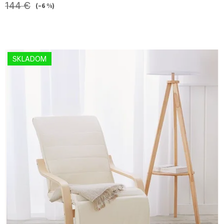
144 €
(–6 %)
SKLADOM