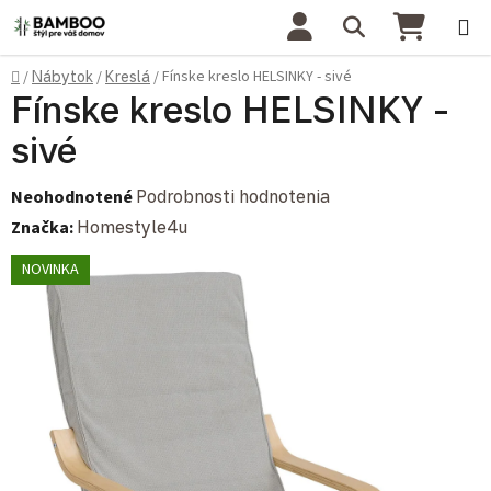
Prejsť na obsah
Hľadať
NÁKU
Domov
Fínske kreslo HELSINKY - sivé
/
Nábytok
/
Kreslá
/
Fínske kreslo HELSINKY -
sivé
Priemerné hodnotenie produktu je 0,0 z 5 hviezdičiek.
Neohodnotené
Podrobnosti hodnotenia
Značka:
Homestyle4u
NOVINKA