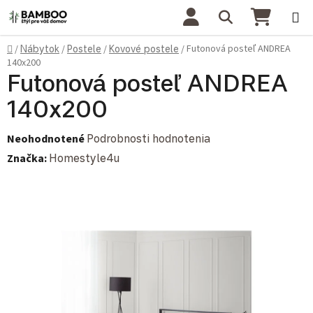
Prejsť na obsah
Hľadať
NÁKU
Domov
Futonová posteľ ANDREA
/
Nábytok
/
Postele
/
Kovové postele
/
140x200
Futonová posteľ ANDREA
140x200
Priemerné hodnotenie produktu je 0,0 z 5 hviezdičiek.
Neohodnotené
Podrobnosti hodnotenia
Značka:
Homestyle4u