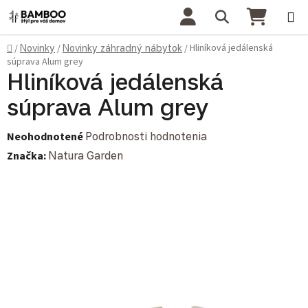
Prejsť na obsah
Hľadať
NÁKU
Domov
Hliníková jedálenská
/
Novinky
/
Novinky záhradný nábytok
/
súprava Alum grey
Hliníková jedálenská
súprava Alum grey
Priemerné hodnotenie produktu je 0,0 z 5 hviezdičiek.
Neohodnotené
Podrobnosti hodnotenia
Značka:
Natura Garden