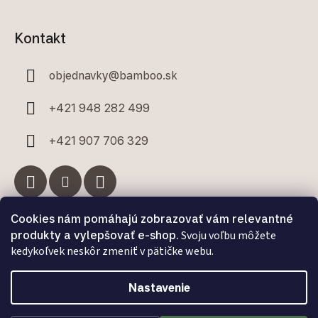
Kontakt
objednavky
@
bamboo.sk
+421 948 282 499
+421 907 706 329
Cookies nám pomáhajú zobrazovať vám relevantné
Facebook
produkty a vylepšovať e-shop.
Svoju voľbu môžete
kedykoľvek neskôr zmeniť v pätičke webu.
Nastavenie