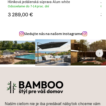
Hliníková jedálenská súprava Alum white
Jed
Odosielame do 7-14 prac. dní
Odo
3 289,00 €
3 
Sledujte nás na našom Instagrame
‹
›
Zápätie
Naším cieľom nie je iba predávať nábytok chceme vám