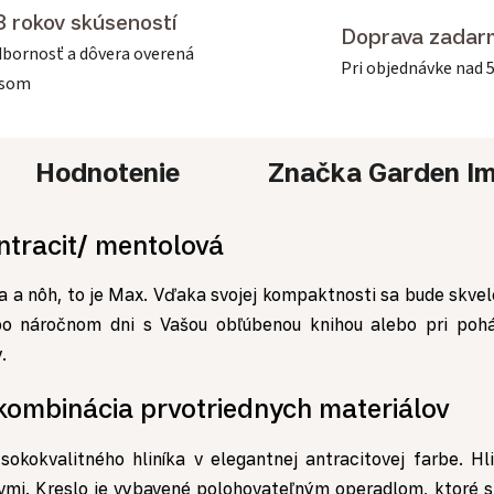
3 rokov skúseností
Doprava zadar
bornosť a dôvera overená
Pri objednávke nad 
asom
Hodnotenie
Značka
Garden Im
ntracit/ mentolová
a a nôh, to je Max. Vďaka svojej kompaktnosti sa bude skvele
i po náročnom dni s Vašou obľúbenou knihou alebo pri poh
y.
kombinácia prvotriednych materiálov
kokvalitného hliníka v elegantnej antracitovej farbe. H
vmi. Kreslo je vybavené polohovateľným operadlom, ktoré s