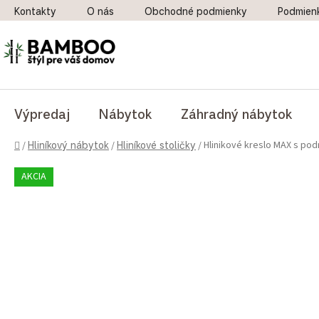
Prejsť na obsah
Kontakty
O nás
Obchodné podmienky
Podmien
Výpredaj
Nábytok
Záhradný nábytok
Domov
Hlinikové kreslo MAX s po
/
Hliníkový nábytok
/
Hliníkové stoličky
/
AKCIA