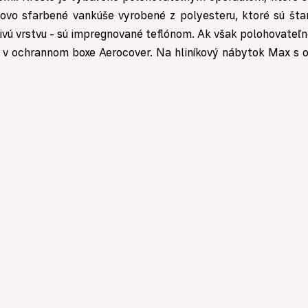
olovo sfarbené vankúše vyrobené z polyesteru, ktoré sú šta
vú vrstvu - sú impregnované teflónom. Ak však polohovateľné
d v ochrannom boxe Aerocover. Na
hliníkový nábytok
Max s o