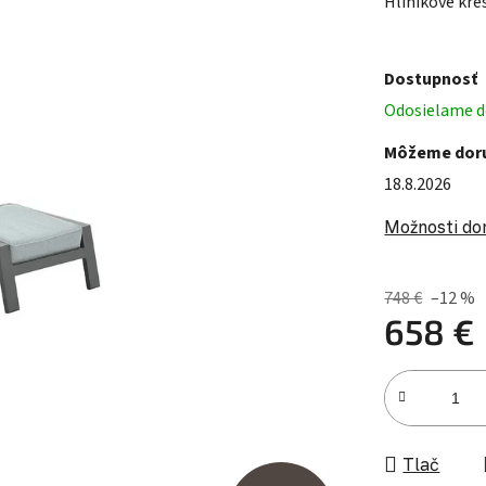
Hlinikové kr
Dostupnosť
Odosielame do
Môžeme doru
18.8.2026
Možnosti do
748 €
–12 %
658 €
Jednotková c
Tlač