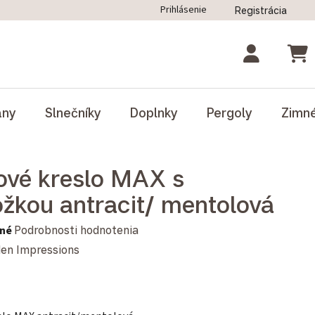
Prihlásenie
Registrácia
ný poriadok
Blog
Odstúpenie od zmluvy
NÁK
ány
Slnečníky
Doplnky
Pergoly
Zimn
kové kreslo MAX s
žkou antracit/ mentolová
notenie produktu je 0,0 z 5 hviezdičiek.
né
Podrobnosti hodnotenia
en Impressions