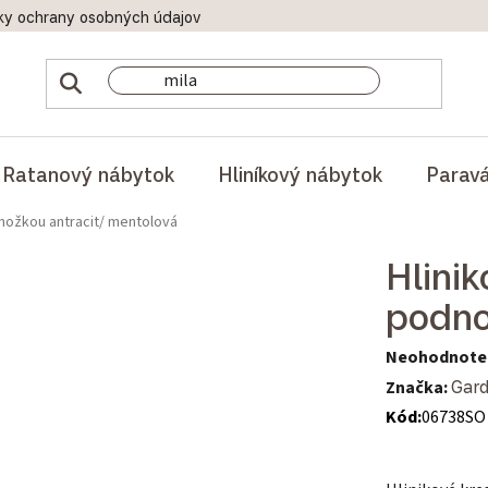
ky ochrany osobných údajov
Doprava a platby
Reklamač
Ratanový nábytok
Hliníkový nábytok
Parav
dnožkou antracit/ mentolová
Hlini
podno
Priemerné hod
Neohodnote
Značka:
Gard
Kód:
06738SO