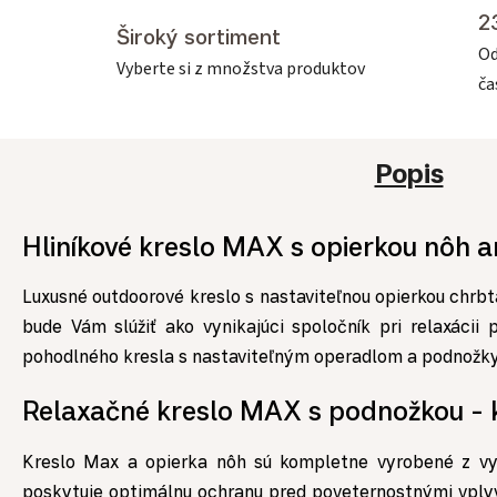
2
Široký sortiment
Od
Vyberte si z množstva produktov
č
Popis
Hliníkové kreslo MAX s opierkou nôh a
Luxusné outdoorové kreslo s nastaviteľnou opierkou chrbt
bude Vám slúžiť ako vynikajúci spoločník pri relaxáci
pohodlného kresla s nastaviteľným operadlom a podnožk
Relaxačné kreslo MAX s podnožkou - 
Kreslo
Max a opierka nôh sú kompletne vyrobené z vyso
poskytuje optimálnu ochranu pred poveternostnými vply