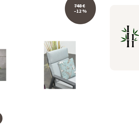
748 €
–12 %