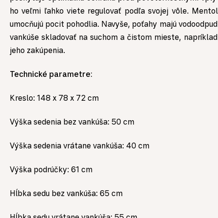
ho veľmi ľahko viete regulovať podľa svojej vôle. Ment
umocňujú pocit pohodlia. Navyše, poťahy majú vodoodpudi
vankúše skladovať na suchom a čistom mieste, napríkla
jeho zakúpenia.
Technické parametre:
Kreslo: 148 x 78 x 72 cm
Výška sedenia bez vankúša: 50 cm
Výška sedenia vrátane vankúša: 40 cm
Výška podrúčky: 61 cm
Hĺbka sedu bez vankúša: 65 cm
Hĺbka sedu vrátane vankúša: 55 cm