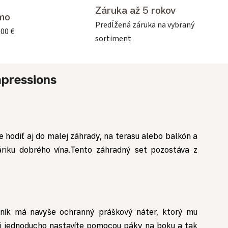
Záruka až 5 rokov
mo
Predĺžená záruka na vybraný
500 €
sortiment
pressions
 hodiť aj do malej záhrady, na terasu alebo balkón a
áriku dobrého vína.Tento záhradný set pozostáva z
liník má navyše ochranný práškový náter, ktorý mu
i jednoducho nastavíte pomocou páky na boku a tak