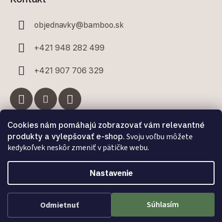
objednavky
@
bamboo.sk
+421 948 282 499
+421 907 706 329
Cookies nám pomáhajú zobrazovať vám relevantné
Facebook
produkty a vylepšovať e-shop.
Svoju voľbu môžete
kedykoľvek neskôr zmeniť v pätičke webu.
Nastavenie
Vytvoril Shoptet Premium
a
Adatelier
Súhlasím
Odmietnuť
Copyright 2026
Bamboo.sk
. Všetky práva vyhradené.
Upraviť nastavenie cookies