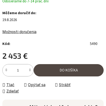
Odosielame do 7-14 prac. dní
Môžeme doručiť do:
19.8.2026
Možnosti doručenia
Kód:
5490
2 453 €
Jednotková cena:
DO KOŠÍKA
Tlač
Opýtať sa
Strážiť
Zdieľať