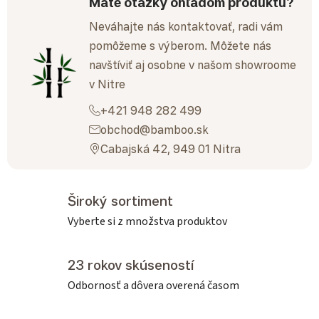
Máte otázky ohľadom produktu?
Neváhajte nás kontaktovať, radi vám
pomôžeme s výberom. Môžete nás
navštíviť aj osobne v našom showroome
v Nitre
+421 948 282 499
obchod@bamboo.sk
Cabajská 42, 949 01 Nitra
Široký sortiment
Vyberte si z množstva produktov
23 rokov skúseností
Odbornosť a dôvera overená časom