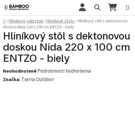
Prejsť na obsah
Hľadať
NÁKU
Domov
Hliníkový stôl s dektonovou
/
Hliníkový nábytok
/
Hliníkové stoly
/
doskou Nida 220 x 100 cm ENTZO - biely
Hliníkový stôl s dektonovou
doskou Nida 220 x 100 cm
ENTZO - biely
Priemerné hodnotenie produktu je 0,0 z 5 hviezdičiek.
Neohodnotené
Podrobnosti hodnotenia
Značka:
Tierra Outdoor