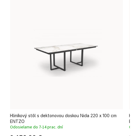
m
Hliníkový stôl s dektonovou doskou Nida 220 x 100 cm
Hli
ENTZO
BRO
Odosielame do 7-14 prac. dní
Odo