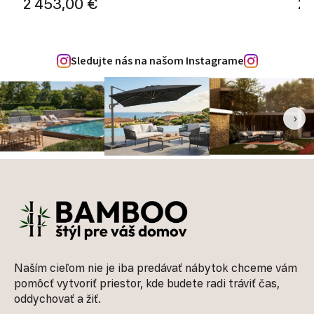
2 453,00 €
2 
Sledujte nás na našom Instagrame
‹
›
Zápätie
Naším cieľom nie je iba predávať nábytok chceme vám
pomôcť vytvoriť priestor, kde budete radi tráviť čas,
oddychovať a žiť.