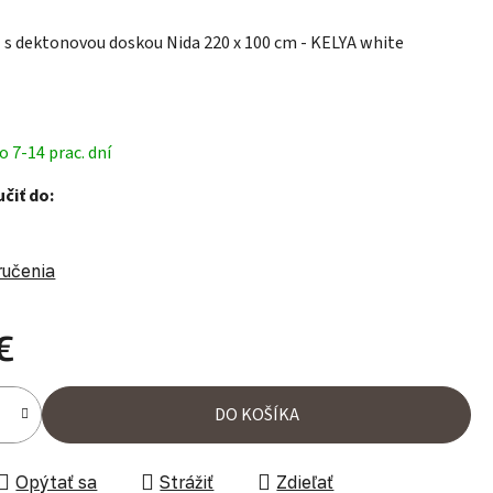
l s dektonovou doskou Nida 220 x 100 cm - KELYA white
 7-14 prac. dní
čiť do:
ručenia
€
ena:
DO KOŠÍKA
Opýtať sa
Strážiť
Zdieľať