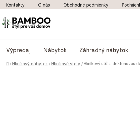
Prejsť na obsah
Kontakty
O nás
Obchodné podmienky
Podmien
Výpredaj
Nábytok
Záhradný nábytok
Domov
Hliníkový stôl s dektonovou d
/
Hliníkový nábytok
/
Hliníkové stoly
/