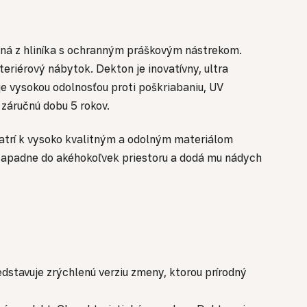
bená z hliníka s ochranným práškovým nástrekom.
eriérový nábytok. Dekton je inovatívny, ultra
e vysokou odolnosťou proti poškriabaniu, UV
 záručnú dobu 5 rokov.
patrí k vysoko kvalitným a odolným materiálom
zapadne do akéhokoľvek priestoru a dodá mu nádych
edstavuje zrýchlenú verziu zmeny, ktorou prírodný