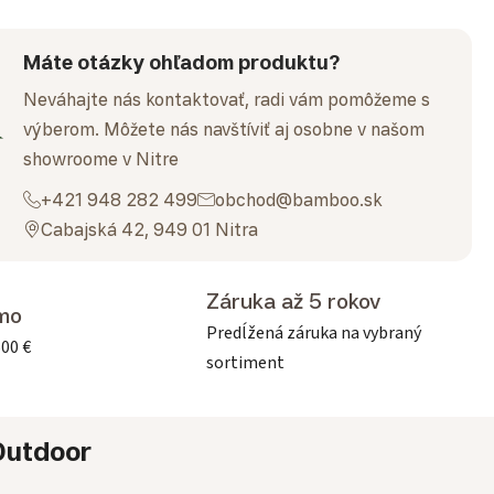
Máte otázky ohľadom produktu?
Neváhajte nás kontaktovať, radi vám pomôžeme s
výberom. Môžete nás navštíviť aj osobne v našom
showroome v Nitre
+421 948 282 499
obchod@bamboo.sk
Cabajská 42, 949 01 Nitra
Záruka až 5 rokov
mo
Predĺžená záruka na vybraný
500 €
sortiment
Outdoor