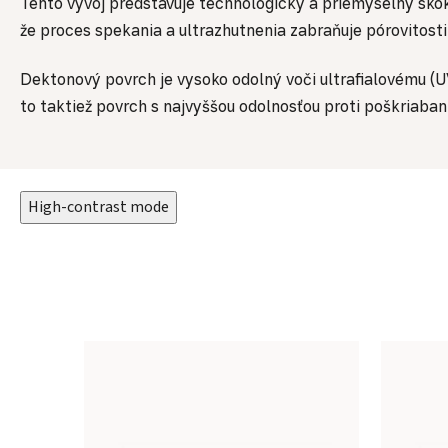
Tento vývoj predstavuje technologický a priemyselný sko
že proces spekania a ultrazhutnenia zabraňuje pórovitost
Dektonový povrch je vysoko odolný voči ultrafialovému (UV
to taktiež povrch s najvyššou odolnosťou proti poškriaban
High-contrast mode