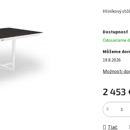
Hliníkový stô
Dostupnosť
Odosielame do
Môžeme doru
19.8.2026
Možnosti do
2 453 
Jednotková c
Tlač