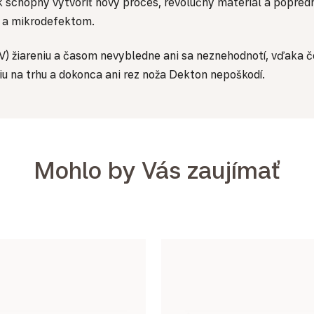
k schopný vytvoriť nový proces, revolučný materiál a popre
i a mikrodefektom.
) žiareniu a časom nevybledne ani sa neznehodnotí, vďaka čom
iu na trhu a dokonca ani rez noža Dekton nepoškodí.
Mohlo by Vás zaujímať