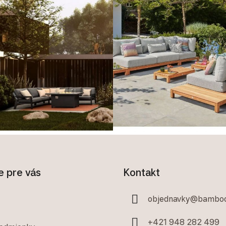
e pre vás
Kontakt
objednavky
@
bamboo
+421 948 282 499