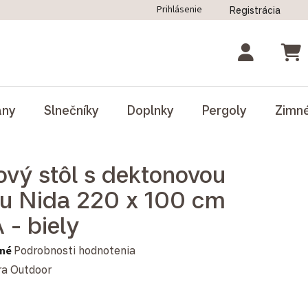
Prihlásenie
Registrácia
ný poriadok
Blog
Odstúpenie od zmluvy
NÁK
ány
Slnečníky
Doplnky
Pergoly
Zimn
kový stôl s dektonovou
u Nida 220 x 100 cm
 - biely
notenie produktu je 0,0 z 5 hviezdičiek.
né
Podrobnosti hodnotenia
ra Outdoor