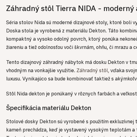
Záhradný stôl Tierra NIDA - moderný a
Séria stolov Nida sú moderné dizajnové stoly, ktoré boli
Doska stola je vyrobená z materiálu Dekton. Táto kombiná
kompaktný a vysoko odolný povrch, ktorý ponúka nekonečné
žiareniu a tiež odolnosťou voči škvrnám, ohňu, či mrazu 
Tento dizajnový záhradný nábytok má dosku Dekton v tmav
vhodným na vonkajšie využitie.
Záhradný stôl,
vďaka svojm
luxusu. Vynikajúco sa bude kombinovať taktiež s akýmkoľ
Stôl Nida dekton je ponúkaný v rôznych farbách a veľkost
Špecifikácia materiálu Dekton
Stolové dosky Dekton sú vyrobené s použitím exkluzívnej t
kameň prechádza, keď je vystavený vysokým teplotám a tl