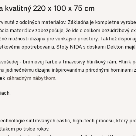
 kvalitný 220 x 100 x 75 cm
 vyvinuté z odolných materiálov. Základňa je kompletne vyro
cia materiálov zabezpečuje, že ide o celkom bezúdržbový ext
 možnosti dizajnu pre vonkajšie priestory. Taktiež disponuj
a celkovému opotrebovaniu. Stoly NIDA s doskami Dekton majú
ošedej - brómovej farbe a tmavosivý hliníkový rám. Hliník 
u jedinečnému dizajnu inšpirovanému prírodnými horninami 
vek
záhradným nábytkom.
iach.
echnológie sintrovaných častíc, high-tech procesu, ktorý pr
akom po tisíce rokov.