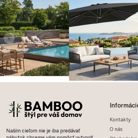
‹
Zápätie
Informáci
Kontakty
O nás
Naším cieľom nie je iba predávať
nábytok chceme vám pomôcť vytvoriť