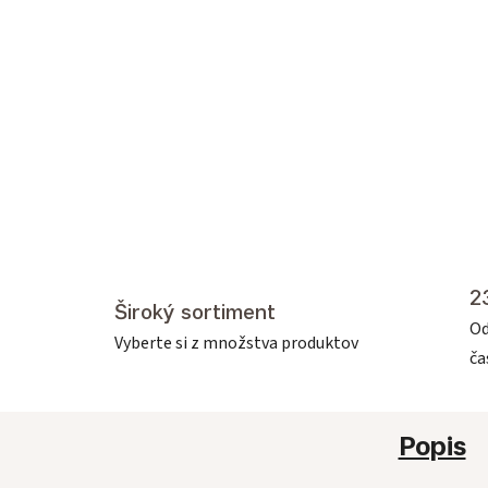
2
Široký sortiment
Od
Vyberte si z množstva produktov
č
Popis