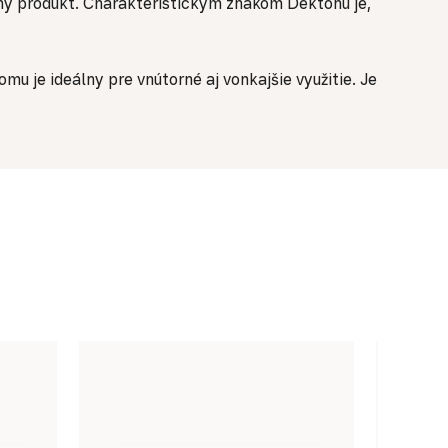
dný produkt. Charakteristickým znakom Dektonu je,
u je ideálny pre vnútorné aj vonkajšie využitie. Je