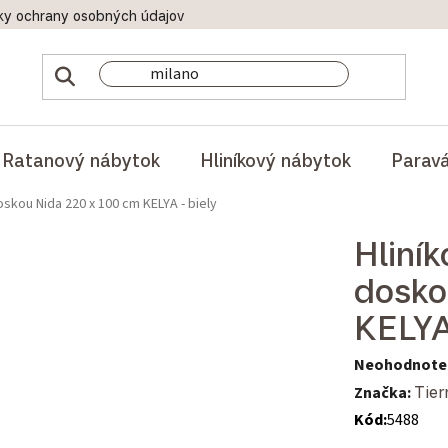
ky ochrany osobných údajov
Doprava a platby
Reklamač
Ratanový nábytok
Hliníkový nábytok
Parav
oskou Nida 220 x 100 cm KELYA - biely
Hliní
dosko
KELYA
Priemerné hod
Neohodnote
Značka:
Tier
Kód:
5488