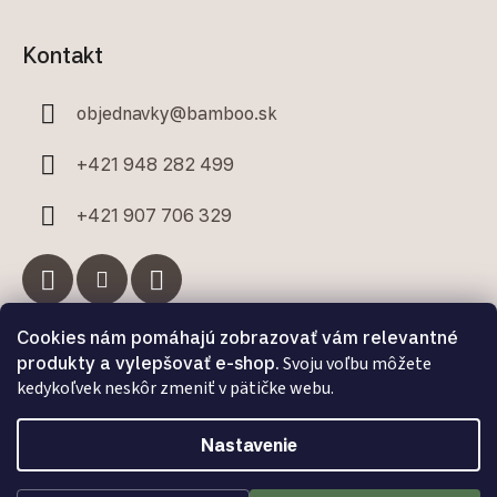
Kontakt
objednavky
@
bamboo.sk
+421 948 282 499
+421 907 706 329
Cookies nám pomáhajú zobrazovať vám relevantné
Facebook
produkty a vylepšovať e-shop.
Svoju voľbu môžete
kedykoľvek neskôr zmeniť v pätičke webu.
Nastavenie
Vytvoril Shoptet Premium
a
Adatelier