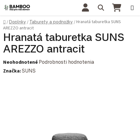
Prejsť na obsah
Hľadať
NÁKU
Domov
Hranatá taburetka SUNS
/
Doplnky
/
Taburety a podnožky
/
AREZZO antracit
Hranatá taburetka SUNS
AREZZO antracit
Priemerné hodnotenie produktu je 0,0 z 5 hviezdičiek.
Neohodnotené
Podrobnosti hodnotenia
Značka:
SUNS