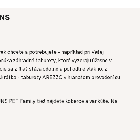
NS
k chcete a potrebujete - napríklad pri Vašej
núka záhradné taburety, ktoré vyzerajú úžasne v
ie sa z fliaš stáva odolné a pohodlné vlákno, z
skrátka - taburety AREZZO v hranatom prevedení sú
 SUNS PET Family tiež nájdete koberce a vankúše. Na