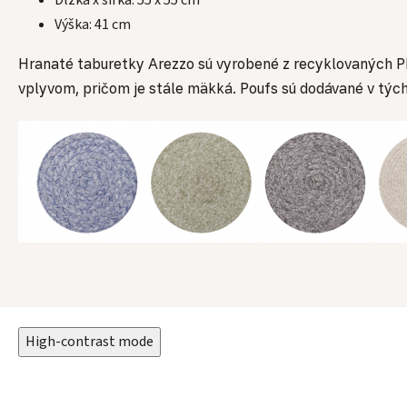
Dĺžka x šírka: 55 x 55 cm
Výška: 41 cm
Hranaté taburetky Arezzo sú vyrobené z recyklovaných PE
vplyvom, pričom je stále mäkká. Poufs sú dodávané v týc
High-contrast mode