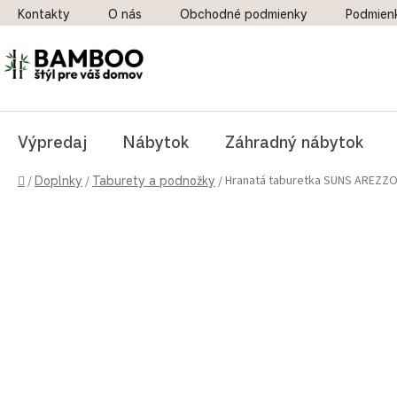
Prejsť na obsah
Kontakty
O nás
Obchodné podmienky
Podmien
Výpredaj
Nábytok
Záhradný nábytok
Domov
Hranatá taburetka SUNS AREZZ
/
Doplnky
/
Taburety a podnožky
/