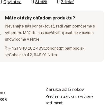
Opýtať sa
Strážiť
Zdieľať
Máte otázky ohľadom produktu?
Neváhajte nás kontaktovať, radi vám pomôžeme s
výberom. Môžete nás navštíviť aj osobne v našom
showroome v Nitre
+421 948 282 499
obchod@bamboo.sk
Cabajská 42, 949 01 Nitra
Záruka až 5 rokov
mo
Predĺžená záruka na vybraný
500 €
sortiment