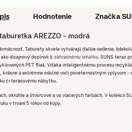
pis
Hodnotenie
Značka
SU
á taburetka AREZZO - modrá
mácnosť. Taburety skvele vytvárajú ďalšie sedenie, kdekoľve
 i ako dizajnový doplnok k
záhradnému lehátku
. SUNS teraz po
ecyklovaných PET fliaš. Vďaka inteligentnému procesu recyklác
, krásne a extrémne odolné voči poveternostným vplyvom - 
u či terasovému nábytku.
ach, okrúhle a štvorcové a vo viacerých farbách. V kolekcii
u v trvaní 5 rokov od kúpy.