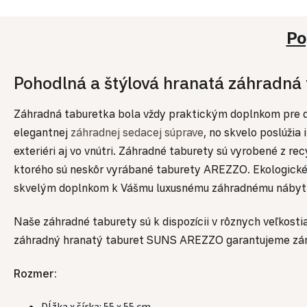
Po
Pohodlná a štýlová hranatá záhradn
Záhradná taburetka bola vždy praktickým doplnkom pre do
elegantnej
záhradnej sedacej súprave
, no skvelo poslúžia
exteriéri aj vo vnútri. Záhradné taburety sú vyrobené z r
ktorého sú neskôr vyrábané taburety AREZZO. Ekologické
skvelým doplnkom k Vášmu luxusnému záhradnému nábytk
Naše záhradné taburety sú k dispozícii v rôznych veľkosti
záhradný hranatý taburet SUNS AREZZO garantujeme záruk
Rozmer: