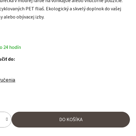
retka v modrej farbe na vonkajšie alebo vnútorné použitie.
cyklovaných PET fliaš. Ekologický a skvelý doplnok do vašej
y alebo obývacej izby.
o 24 hodín
čiť do:
ručenia
ena:
DO KOŠÍKA