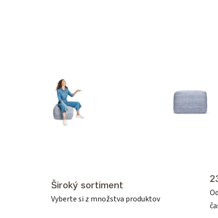
2
Široký sortiment
Od
Vyberte si z množstva produktov
č