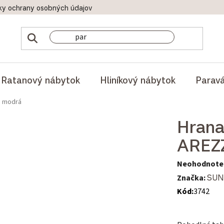
ky ochrany osobných údajov
Doprava a platby
Reklamač
Ratanový nábytok
Hliníkový nábytok
Parav
O modrá
Hrana
AREZ
Priemerné hod
Neohodnote
Značka:
SUN
Kód:
3742