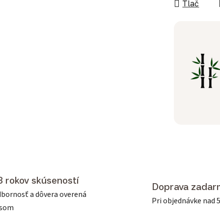
Tlač
3 rokov skúseností
Doprava zadar
bornosť a dôvera overená
Pri objednávke nad 
asom