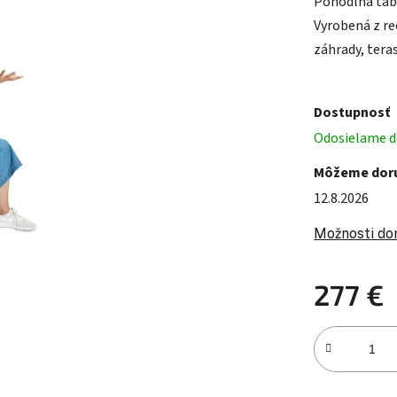
Pohodlná tabu
Vyrobená z re
záhrady, teras
Dostupnosť
Odosielame d
Môžeme doru
12.8.2026
Možnosti do
277 €
Jednotková c