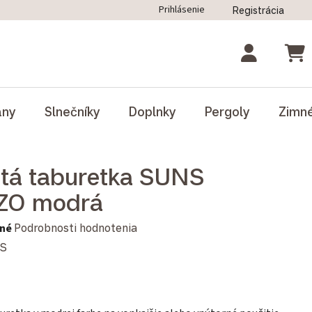
Prihlásenie
Registrácia
ný poriadok
Blog
Odstúpenie od zmluvy
NÁK
ány
Slnečníky
Doplnky
Pergoly
Zimn
tá taburetka SUNS
ZO modrá
notenie produktu je 0,0 z 5 hviezdičiek.
né
Podrobnosti hodnotenia
S