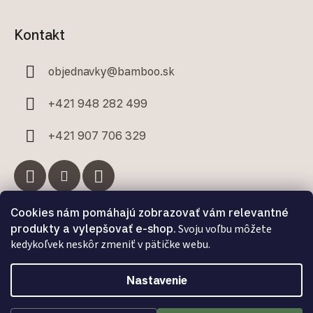
Kontakt
objednavky
@
bamboo.sk
+421 948 282 499
+421 907 706 329
Cookies nám pomáhajú zobrazovať vám relevantné
Facebook
produkty a vylepšovať e-shop.
Svoju voľbu môžete
kedykoľvek neskôr zmeniť v pätičke webu.
Nastavenie
Vytvoril Shoptet Premium
a
Adatelier