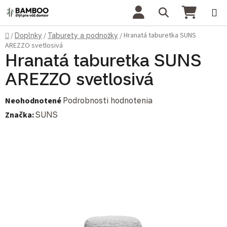
Prejsť na obsah
Hľadať
NÁKU
Domov
Hranatá taburetka SUNS
/
Doplnky
/
Taburety a podnožky
/
AREZZO svetlosivá
Hranatá taburetka SUNS
AREZZO svetlosivá
Priemerné hodnotenie produktu je 0,0 z 5 hviezdičiek.
Neohodnotené
Podrobnosti hodnotenia
Značka:
SUNS