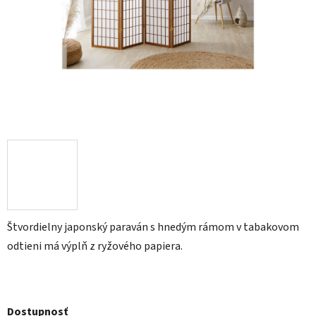
Štvordielny japonský paraván s hnedým rámom v tabakovom
odtieni má výplň z ryžového papiera.
Dostupnosť