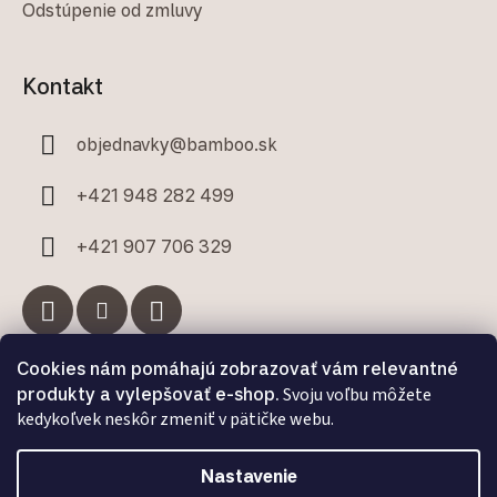
Odstúpenie od zmluvy
Kontakt
objednavky
@
bamboo.sk
+421 948 282 499
+421 907 706 329
Cookies nám pomáhajú zobrazovať vám relevantné
Facebook
produkty a vylepšovať e-shop.
Svoju voľbu môžete
kedykoľvek neskôr zmeniť v pätičke webu.
Nastavenie