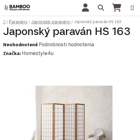
Prejsť na obsah
Hľadať
NÁKU
Domov
Japonský paraván HS 163
/
Paravány
/
Japonské paravány
/
Japonský paraván HS 163
Priemerné hodnotenie produktu je 0,0 z 5 hviezdičiek.
Neohodnotené
Podrobnosti hodnotenia
Značka:
Homestyle4u