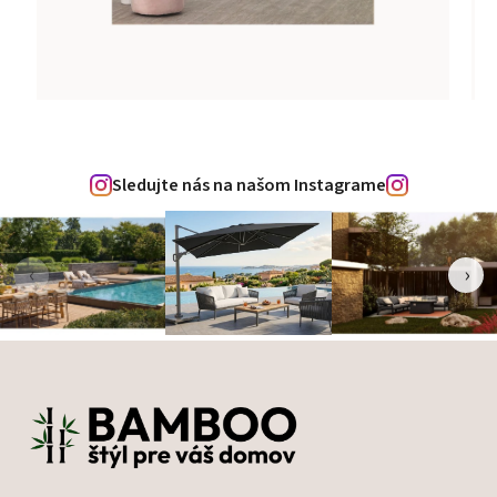
Sledujte nás na našom Instagrame
‹
›
Zápätie