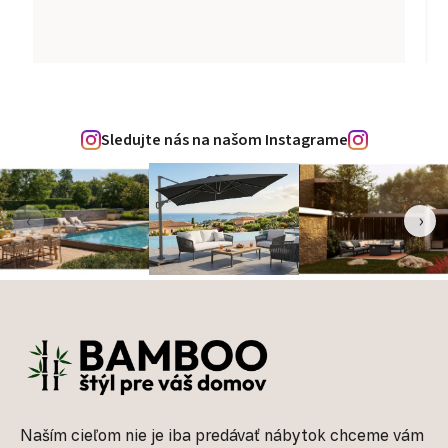
Sledujte nás na našom Instagrame
‹
›
Zápätie
Naším cieľom nie je iba predávať nábytok chceme vám