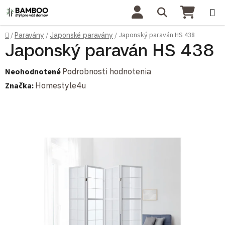
Prejsť na obsah
Hľadať
NÁKU
Domov
Japonský paraván HS 438
/
Paravány
/
Japonské paravány
/
Japonský paraván HS 438
Priemerné hodnotenie produktu je 0,0 z 5 hviezdičiek.
Neohodnotené
Podrobnosti hodnotenia
Značka:
Homestyle4u