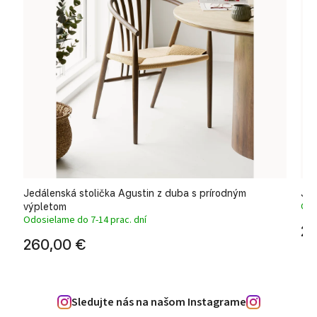
sy
Jedálenská stolička Agustin z duba s prírodným
Jed
Odo
výpletom
Odosielame do 7-14 prac. dní
22
260,00 €
Sledujte nás na našom Instagrame