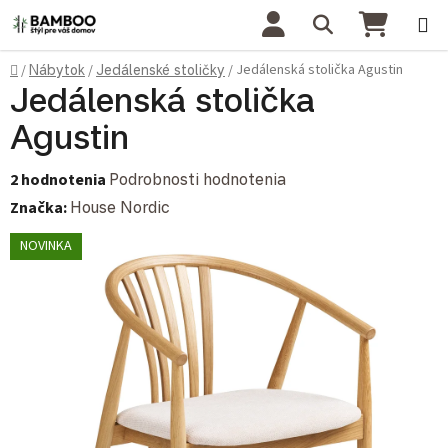
Prejsť na obsah
Hľadať
NÁKU
Domov
Jedálenská stolička Agustin
/
Nábytok
/
Jedálenské stoličky
/
Jedálenská stolička
Agustin
Priemerné hodnotenie produktu je 5,0 z 5 hviezdičiek.
2 hodnotenia
Podrobnosti hodnotenia
Značka:
House Nordic
NOVINKA