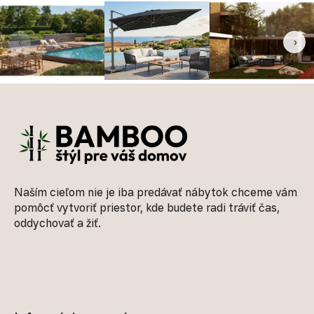
‹
›
Zápätie
Naším cieľom nie je iba predávať nábytok chceme vám
pomôcť vytvoriť priestor, kde budete radi tráviť čas,
oddychovať a žiť.