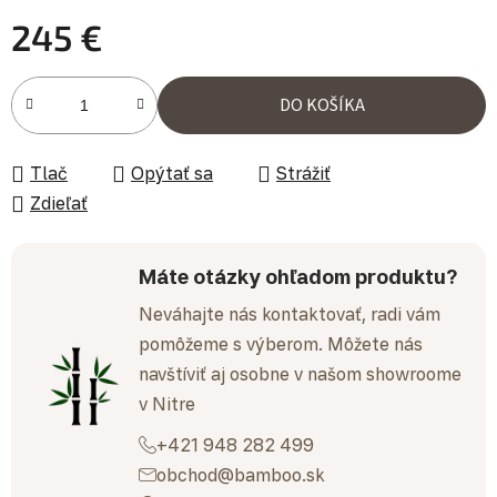
245 €
Jednotková cena:
DO KOŠÍKA
Tlač
Opýtať sa
Strážiť
Zdieľať
Máte otázky ohľadom produktu?
Neváhajte nás kontaktovať, radi vám
pomôžeme s výberom. Môžete nás
navštíviť aj osobne v našom showroome
v Nitre
+421 948 282 499
obchod@bamboo.sk