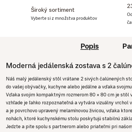
2
Široký sortiment
Od
Vyberte si z množstva produktov
č
Popis
Pa
Moderná jedálenská zostava s 2 čalúnen
Náš malý jedálenský stôl vrátane 2 sivých čalúnených sto
do vašej obývačky, kuchyne alebo jedálne a vďaka svojm
Vďaka svojim kompaktným rozmerom 80 × 80 cm je stôl veľ
vzhľade je ľahko rozpoznateľná a vytvára vizuálny vrchol
a je povrchovo upravený melamínovou živicou, vďaka ktorej
nohách, ktoré kuchynskému stolu poskytujú stabilnú zákla
Jedzte a pite spolu s partnerom alebo priateľmi pri našo