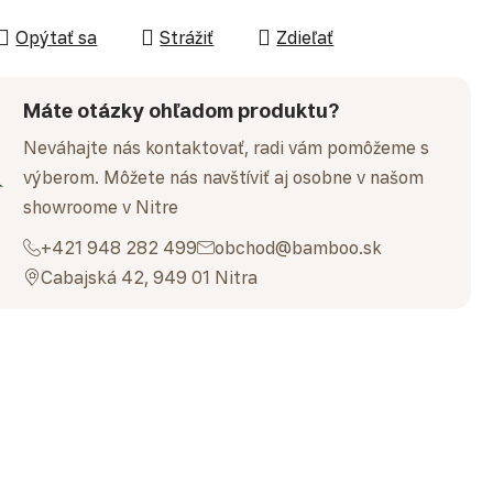
Opýtať sa
Strážiť
Zdieľať
Máte otázky ohľadom produktu?
Neváhajte nás kontaktovať, radi vám pomôžeme s
výberom. Môžete nás navštíviť aj osobne v našom
showroome v Nitre
+421 948 282 499
obchod@bamboo.sk
Cabajská 42, 949 01 Nitra