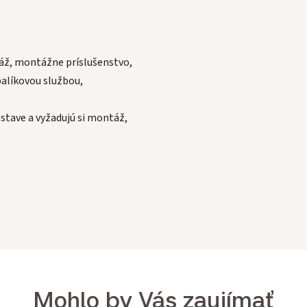
áž, montážne príslušenstvo,
alíkovou službou,
tave a vyžadujú si montáž,
Mohlo by Vás zaujímať