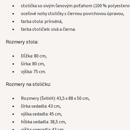
stolička so sivým ľanovým poťahom (100 % polyesterov
oceľové nohy stoličky s čiernou povrchovou úpravou,
farba stola: prírodná,
farba stoličiek: sivá a čierna.
Rozmery stola:
Dĺžka: 80 cm,
šírka: 80 cm,
výška: 75 cm.
Rozmery na stoličku:
Rozmery (ŠxVxH): 43,5 x 88 x 50 cm,
šírka sedadla: 43 cm,
výška sedadla: 45 cm,
hĺbka sedadla: 38,5 cm,
výška operadla: 43 cm.