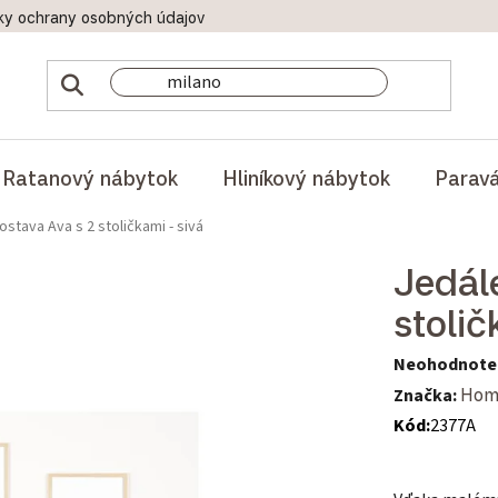
ky ochrany osobných údajov
Doprava a platby
Reklamač
Ratanový nábytok
Hliníkový nábytok
Parav
stava Ava s 2 stoličkami - sivá
Jedál
stolič
Priemerné hod
Neohodnote
Značka:
Hom
Kód:
2377A