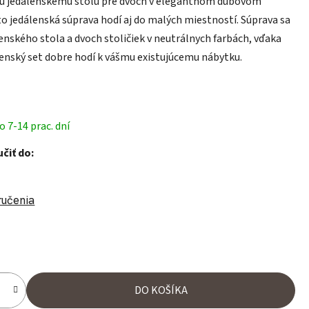
 jedálenskému stolu pre dvoch v elegantnom dubovom
to jedálenská súprava hodí aj do malých miestností. Súprava sa
lenského stola a dvoch stoličiek v neutrálnych farbách, vďaka
enský set dobre hodí k vášmu existujúcemu nábytku.
 7-14 prac. dní
čiť do:
ručenia
ena:
DO KOŠÍKA