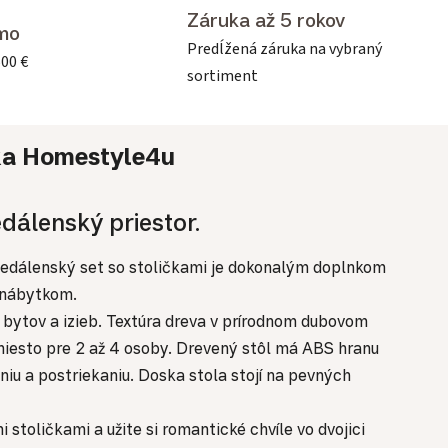
Záruka až 5 rokov
mo
Predĺžená záruka na vybraný
500 €
sortiment
ka
Homestyle4u
dálenský priestor.
y jedálenský set so stoličkami je dokonalým doplnkom
 nábytkom.
bytov a izieb. Textúra dreva v prírodnom dubovom
 miesto pre 2 až 4 osoby. Drevený stôl má ABS hranu
niu a postriekaniu. Doska stola stojí na pevných
toličkami a užite si romantické chvíle vo dvojici