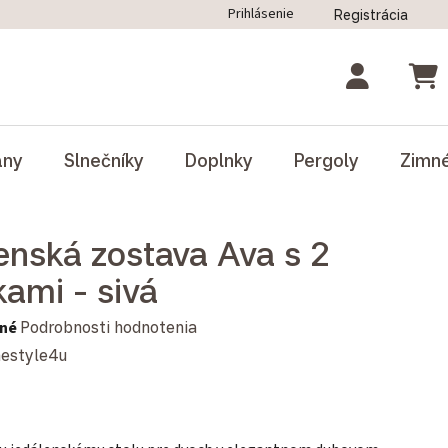
Prihlásenie
Registrácia
ný poriadok
Blog
Odstúpenie od zmluvy
NÁK
ány
Slnečníky
Doplnky
Pergoly
Zimn
enská zostava Ava s 2
kami - sivá
notenie produktu je 0,0 z 5 hviezdičiek.
né
Podrobnosti hodnotenia
estyle4u