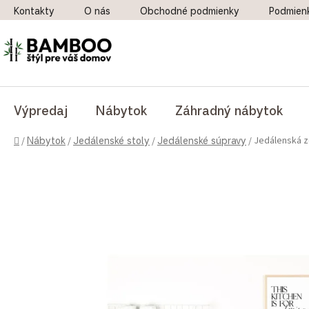
Prejsť na obsah
Kontakty
O nás
Obchodné podmienky
Podmien
Výpredaj
Nábytok
Záhradný nábytok
Domov
Jedálenská zo
/
Nábytok
/
Jedálenské stoly
/
Jedálenské súpravy
/