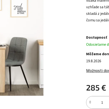
Vďaka malému
vzhľade sa tá
skladá z jedá
čomu sa jedál
Dostupnosť
Odosielame do
Môžeme doru
19.8.2026
Možnosti do
285 €
Jednotková c