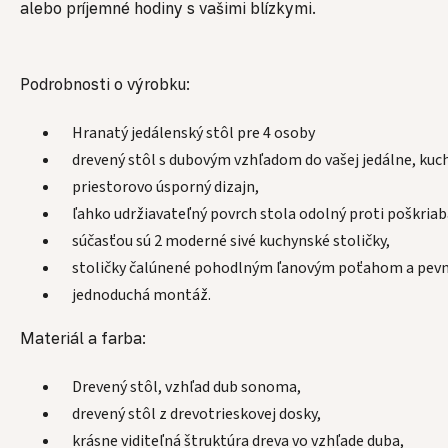
alebo príjemné hodiny s vašimi blízkymi.
Podrobnosti o výrobku:
Hranatý jedálenský stôl pre 4 osoby
drevený stôl s dubovým vzhľadom do vašej jedálne, kuc
priestorovo úsporný dizajn,
ľahko udržiavateľný povrch stola odolný proti poškriaba
súčasťou sú 2 moderné sivé kuchynské stoličky,
stoličky čalúnené pohodlným ľanovým poťahom a pevné
jednoduchá montáž.
Materiál a farba:
Drevený stôl, vzhľad dub sonoma,
drevený stôl z drevotrieskovej dosky,
krásne viditeľná štruktúra dreva vo vzhľade duba,