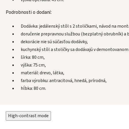
Podrobnosti o dodaní:
Dodávka: jedálenský stôl s 2 stoličkami, návod na mont
doručenie prepravnou službou (bezplatný obrubník) a b
dekorácie nie sú súčasťou dodávky,
kuchynský stôl a stoličky sa dodávajú v demontovanom s
šírka: 80 cm,
výška: 75 cm,
materiál: drevo, látka,
farba výrobku: antracitová, hnedá, prírodná,
hĺbka: 80 cm.
High-contrast mode