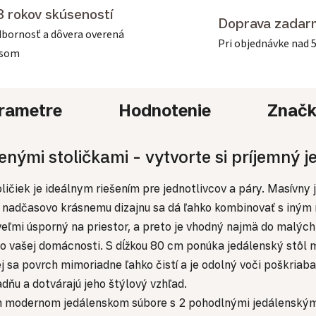
3 rokov skúseností
Doprava zadar
bornosť a dôvera overená
Pri objednávke nad 
asom
rametre
Hodnotenie
Znač
ými stoličkami - vytvorte si príjemný je
ličiek je ideálnym riešením pre jednotlivcov a páry. Masívn
u nadčasovo krásnemu dizajnu sa dá ľahko kombinovať s iným
mi úsporný na priestor, a preto je vhodný najmä do malých 
 vo vašej domácnosti. S dĺžkou 80 cm ponúka jedálenský stôl
 sa povrch mimoriadne ľahko čistí a je odolný voči poškriaba
dňu a dotvárajú jeho štýlový vzhľad.
m modernom jedálenskom súbore s 2 pohodlnými jedálenskými s