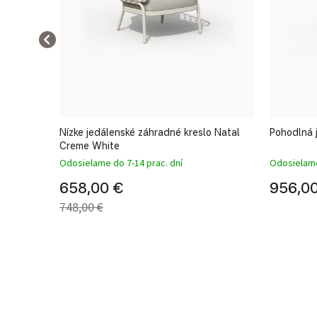
Nízke jedálenské záhradné kreslo Natal
Pohodlná j
Creme White
Odosielame do 7-14 prac. dní
Odosielame
658,00 €
956,0
748,00 €