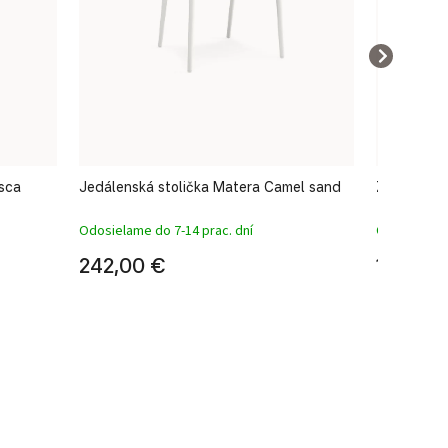
osca
Jedálenská stolička Matera Camel sand
Záhradné l
Odosielame do 7-14 prac. dní
Odosielame 
242,00 €
1 113,0