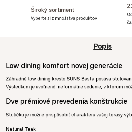
2
Široký sortiment
Od
Vyberte si z množstva produktov
č
Popis
Low dining komfort novej generácie
Záhradné low dining kreslo SUNS Basta posúva stolovani
Výsledkom je uvoľnené, neformálne sedenie, v ktorom mô
Dve prémiové prevedenia konštrukcie
Stoličku je možné prispôsobiť charakteru vašej terasy vý
Natural Teak