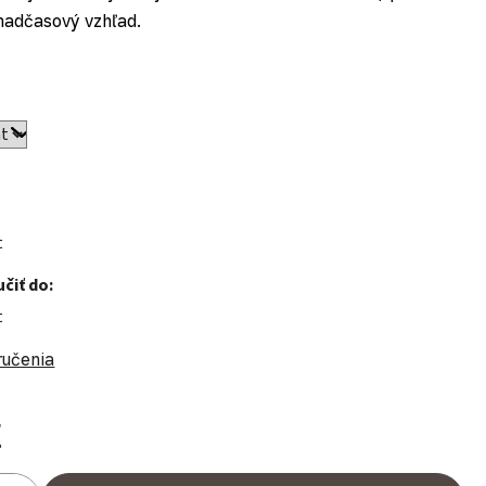
nadčasový vzhľad.
t
čiť do:
t
ručenia
€
ena: