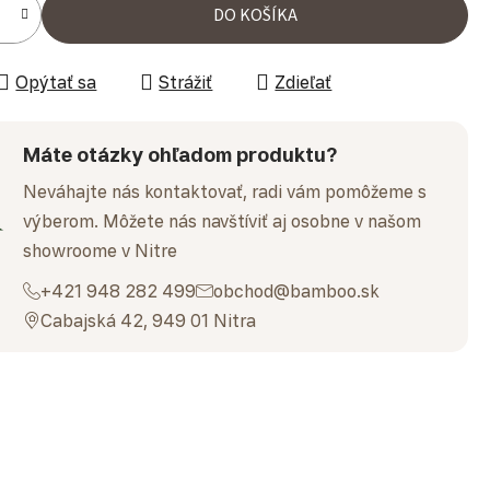
DO KOŠÍKA
Opýtať sa
Strážiť
Zdieľať
Máte otázky ohľadom produktu?
Neváhajte nás kontaktovať, radi vám pomôžeme s
výberom. Môžete nás navštíviť aj osobne v našom
showroome v Nitre
+421 948 282 499
obchod@bamboo.sk
Cabajská 42, 949 01 Nitra