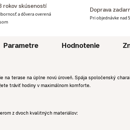
3 rokov skúseností
Doprava zadar
bornosť a dôvera overená
Pri objednávke nad 
asom
Parametre
Hodnotenie
Z
e na terase na úplne novú úroveň. Spája spoločenský charak
žete tráviť hodiny v maximálnom komforte.
berom z dvoch kvalitných materiálov: