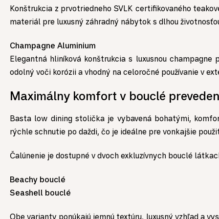
Konštrukcia z prvotriedneho SVLK certifikovaného teakov
materiál pre luxusný záhradný nábytok s dlhou životnosťo
Champagne Aluminium
Elegantná hliníková konštrukcia s luxusnou champagne 
odolný voči korózii a vhodný na celoročné používanie v exte
Maximálny komfort v bouclé preveden
Basta low dining stolička je vybavená bohatými, komfo
rýchle schnutie po daždi, čo je ideálne pre vonkajšie použit
Čalúnenie je dostupné v dvoch exkluzívnych bouclé látkac
Beachy bouclé
Seashell bouclé
Obe varianty ponúkajú jemnú textúru, luxusný vzhľad a v