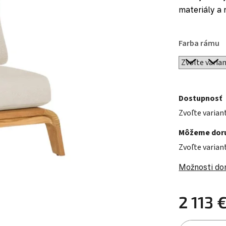
materiály a 
Farba rámu
Dostupnosť
Zvoľte varian
Môžeme doru
Zvoľte varian
Možnosti do
2 113 
Jednotková c