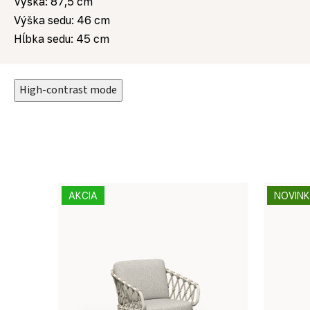
Výška: 87,5 cm
Výška sedu: 46 cm
Hĺbka sedu: 45 cm
High-contrast mode
AKCIA
NOVIN