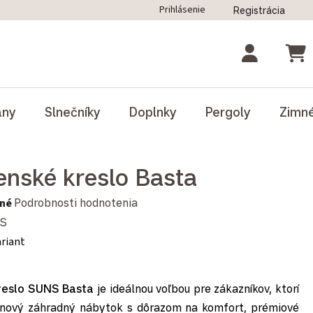
Prihlásenie
Registrácia
ný poriadok
Blog
Odstúpenie od zmluvy
NÁK
ány
Slnečníky
Doplnky
Pergoly
Zimn
enské kreslo Basta
notenie produktu je 0,0 z 5 hviezdičiek.
né
Podrobnosti hodnotenia
S
ariant
reslo SUNS Basta
je ideálnou voľbou pre zákazníkov, ktorí
ajnový záhradný nábytok s dôrazom na komfort, prémiové