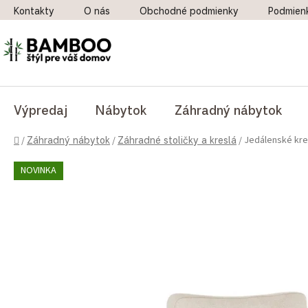
Prejsť na obsah
Kontakty
O nás
Obchodné podmienky
Podmien
Výpredaj
Nábytok
Záhradný nábytok
Domov
Jedálenské kre
/
Záhradný nábytok
/
Záhradné stoličky a kreslá
/
NOVINKA