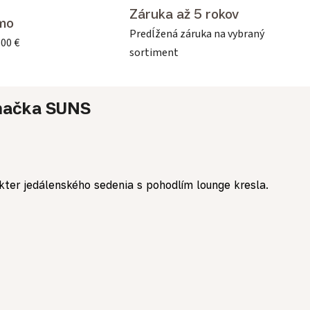
Záruka až 5 rokov
mo
Predĺžená záruka na vybraný
500 €
sortiment
načka
SUNS
ter jedálenského sedenia s pohodlím lounge kresla.