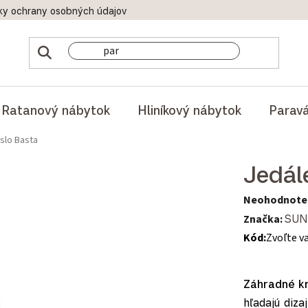
ky ochrany osobných údajov
Doprava a platby
Reklamač
Ratanový nábytok
Hliníkový nábytok
Parav
slo Basta
Jedál
Priemerné hod
Neohodnote
Značka:
SUN
Kód:
Zvoľte v
Záhradné k
hľadajú diz