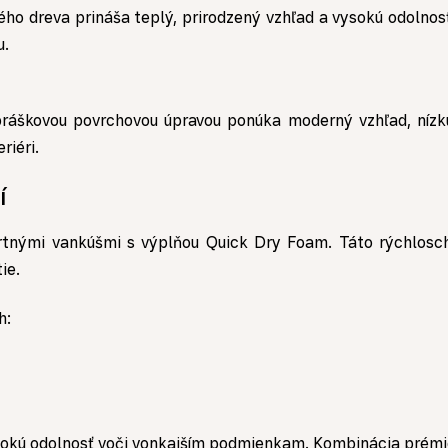
ého dreva prináša teplý, prirodzený vzhľad a vysokú odoln
u.
práškovou povrchovou úpravou ponúka moderný vzhľad, nízku
riéri.
í
rtnými vankúšmi s výplňou Quick Dry Foam. Táto rýchlosc
ie.
h:
ysokú odolnosť voči vonkajším podmienkam. Kombinácia prémi