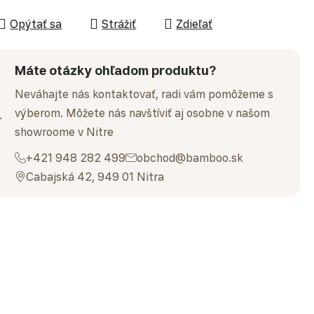
Opýtať sa
Strážiť
Zdieľať
Máte otázky ohľadom produktu?
Neváhajte nás kontaktovať, radi vám pomôžeme s
výberom. Môžete nás navštíviť aj osobne v našom
showroome v Nitre
+421 948 282 499
obchod@bamboo.sk
Cabajská 42, 949 01 Nitra