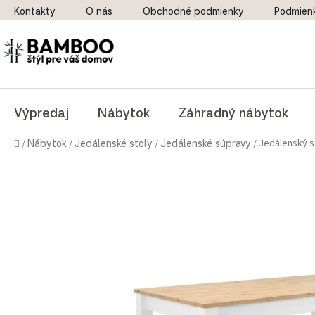
Prejsť na obsah
Kontakty
O nás
Obchodné podmienky
Podmien
Výpredaj
Nábytok
Záhradný nábytok
Domov
Jedálenský s
/
Nábytok
/
Jedálenské stoly
/
Jedálenské súpravy
/