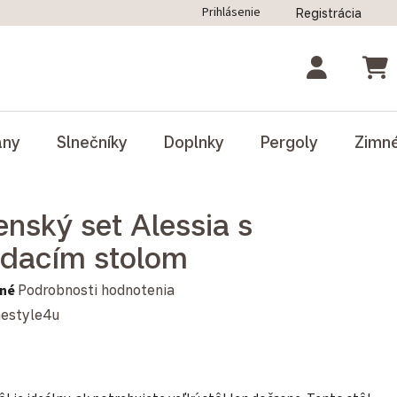
Prihlásenie
Registrácia
ný poriadok
Blog
Odstúpenie od zmluvy
NÁK
ány
Slnečníky
Doplnky
Pergoly
Zimn
enský set Alessia s
adacím stolom
notenie produktu je 0,0 z 5 hviezdičiek.
né
Podrobnosti hodnotenia
estyle4u