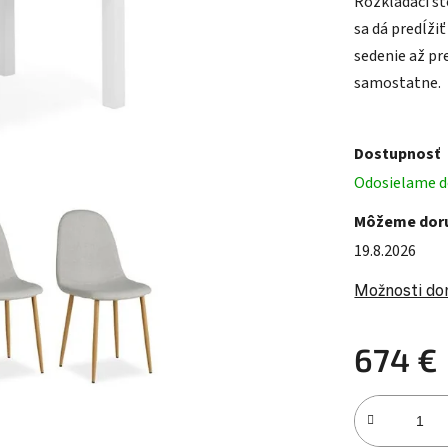
Rozkladací stô
sa dá predĺži
sedenie až pre
samostatne.
Dostupnosť
Odosielame do
Môžeme doru
19.8.2026
Možnosti do
674 €
Jednotková c