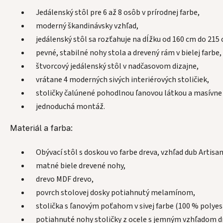
Jedálenský stôl pre 6 až 8 osôb v prírodnej farbe,
moderný škandinávsky vzhľad,
jedálenský stôl sa rozťahuje na dĺžku od 160 cm do 215
pevné, stabilné nohy stola a drevený rám v bielej farbe,
štvorcový jedálenský stôl v nadčasovom dizajne,
vrátane 4 moderných sivých interiérových stoličiek,
stoličky čalúnené pohodlnou ľanovou látkou a masívne 
jednoduchá montáž.
Materiál a farba:
Obývací stôl s doskou vo farbe dreva, vzhľad dub Artisan
matné biele drevené nohy,
drevo MDF drevo,
povrch stolovej dosky potiahnutý melamínom,
stolička s ľanovým poťahom v sivej farbe (100 % polyes
potiahnuté nohy stoličky z ocele s jemným vzhľadom d