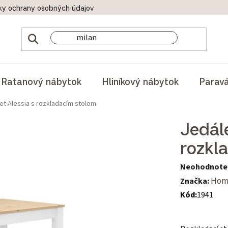
ky ochrany osobných údajov
Doprava a platby
Reklamač
Ratanový nábytok
Hliníkový nábytok
Parav
et Alessia s rozkladacím stolom
Jedál
rozkl
Priemerné hod
Neohodnote
Značka:
Hom
Kód:
1941