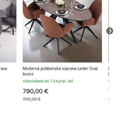
rava
Moderná jedálenská súprava Leder Oval
Kvalitná 4
bronz
Leder Oval
Odosielame do 7-14 prac. dní
Odosielame 
790,00 €
790,00
990,00 €
990,00 €