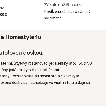
Záruka až 5 rokov
mo
Predĺžená záruka na vybraný
500 €
sortiment
ka
Homestyle4u
stolovou doskou.
ateľmi. Štýlový rozťahovací jedálenský stôl 160 x 90
ečný jedálenský set so stoličkami.
j farby. Rozťahovateľnú dosku stola s kovovým
evené dosky sa nachádzajú vo vnútri stola a dajú sa