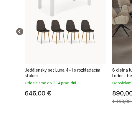
 bronz
Jedálenský set Luna 4+1 s rozkladacím
6 dielna 
stolom
Leder - b
Odosielame do 7-14 prac. dní
Odosielame
646,00 €
890,0
1 190,00