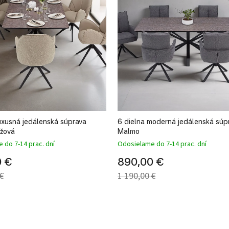
luxusná jedálenská súprava
6 dielna moderná jedálenská súp
éžová
Malmo
 do 7-14 prac. dní
Odosielame do 7-14 prac. dní
0 €
890,00 €
 €
1 190,00 €