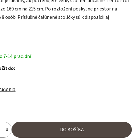
l je ideálny, ak potrebujete veľký stôl len dočasne. Tento stôl
ť zo 160 cm na 215 cm. Po rozložení poskytne priestor na
 8 osôb. Príslušné čalúnené stoličky sú k dispozícii aj
 7-14 prac. dní
čiť do:
ručenia
ena:
DO KOŠÍKA