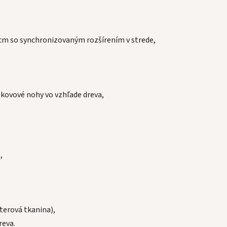
 cm so synchronizovaným rozšírením v strede,
kovové nohy vo vzhľade dreva,
,
terová tkanina),
reva.