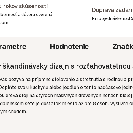
3 rokov skúseností
Doprava zadar
bornosť a dôvera overená
Pri objednávke nad 
asom
rametre
Hodnotenie
Znač
 škandinávsky dizajn s rozťahovateľnou 
s pozýva na príjemné stolovanie a stretnutia s rodinou a pri
 Doplňte svoju kuchyňu alebo jedáleň o tento nadčasovo jedin
bou dreva stojí na štyroch masívnych drevených nohách biele
dálenskom sete je dostatok miesta až pre 8 osôb. Výsuvné dr
dkým chodom.