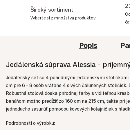
2
Široký sortiment
Od
Vyberte si z množstva produktov
č
Popis
Pa
Jedálenská súprava Alessia - príjemný
Jedálenský set so 4 pohodlnými jedálenskými stoličkami vá
cm pre 6 - 8 osôb vrátane 4 sivých čalúnených stoličiek.
Robustná stolová doska prírodnej farby s viditeľnou kres
behúňom možno predĺžiť zo 160 cm na 215 cm, takže pri je
jednoducho zasunúť pomocou kovových koľajničiek s hla
Podrobnosti o výrobku: