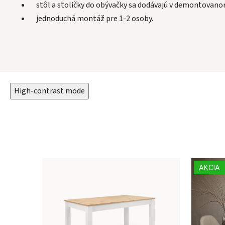
stôl a stoličky do obývačky sa dodávajú v demontovanom
jednoduchá montáž pre 1-2 osoby.
High-contrast mode
AKCIA