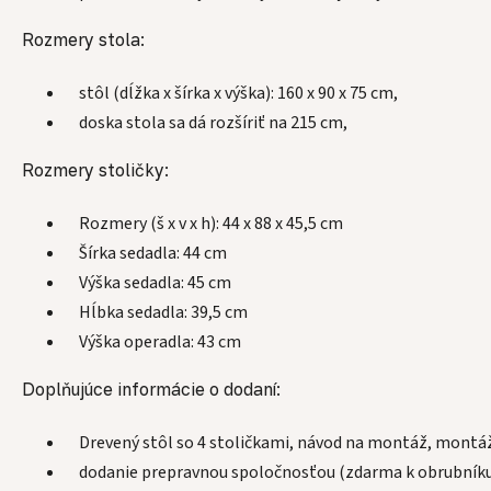
Rozmery stola:
stôl (dĺžka x šírka x výška): 160 x 90 x 75 cm,
doska stola sa dá rozšíriť na 215 cm,
Rozmery stoličky:
Rozmery (š x v x h): 44 x 88 x 45,5 cm
Šírka sedadla: 44 cm
Výška sedadla: 45 cm
Hĺbka sedadla: 39,5 cm
Výška operadla: 43 cm
Doplňujúce informácie o dodaní:
Drevený stôl so 4 stoličkami, návod na montáž, montáž
dodanie prepravnou spoločnosťou (zdarma k obrubníku)