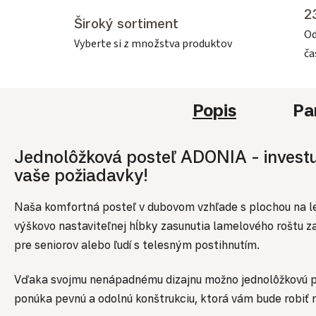
2
Široký sortiment
Od
Vyberte si z množstva produktov
č
Popis
Pa
Jednolôžková posteľ ADONIA - investuj
vaše požiadavky!
Naša komfortná posteľ v dubovom vzhľade s plochou na l
výškovo nastaviteľnej hĺbky zasunutia lamelového roštu 
pre seniorov alebo ľudí s telesným postihnutím.
Vďaka svojmu nenápadnému dizajnu možno jednolôžkovú po
ponúka pevnú a odolnú konštrukciu, ktorá vám bude robiť r