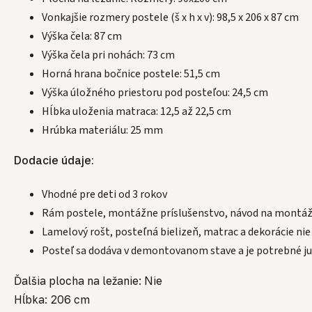
Vonkajšie rozmery postele (š x h x v): 98,5 x 206 x 87 cm
Výška čela: 87 cm
Výška čela pri nohách: 73 cm
Horná hrana bočnice postele: 51,5 cm
Výška úložného priestoru pod posteľou: 24,5 cm
Hĺbka uloženia matraca: 12,5 až 22,5 cm
Hrúbka materiálu: 25 mm
Dodacie údaje:
Vhodné pre deti od 3 rokov
Rám postele, montážne príslušenstvo, návod na montá
Lamelový rošt, posteľná bielizeň, matrac a dekorácie nie
Posteľ sa dodáva v demontovanom stave a je potrebné 
Ďalšia plocha na ležanie: Nie
Hĺbka: 206 cm