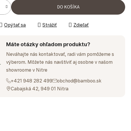
ena:
DO KOŠÍKA
Opýtať sa
Strážiť
Zdieľať
Máte otázky ohľadom produktu?
Neváhajte nás kontaktovať, radi vám pomôžeme s
výberom. Môžete nás navštíviť aj osobne v našom
showroome v Nitre
+421 948 282 499
obchod@bamboo.sk
Cabajská 42, 949 01 Nitra