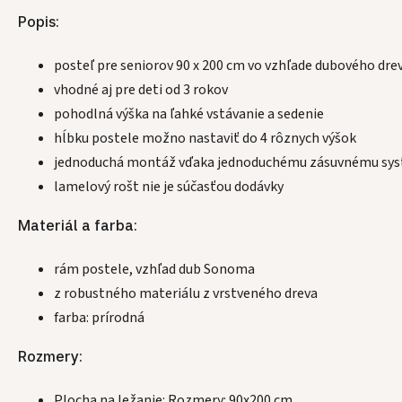
Popis:
posteľ pre seniorov 90 x 200 cm vo vzhľade dubového dre
vhodné aj pre deti od 3 rokov
pohodlná výška na ľahké vstávanie a sedenie
hĺbku postele možno nastaviť do 4 rôznych výšok
jednoduchá montáž vďaka jednoduchému zásuvnému sy
lamelový rošt nie je súčasťou dodávky
Materiál a farba:
rám postele, vzhľad dub Sonoma
z robustného materiálu z vrstveného dreva
farba: prírodná
Rozmery:
Plocha na ležanie: Rozmery: 90x200 cm