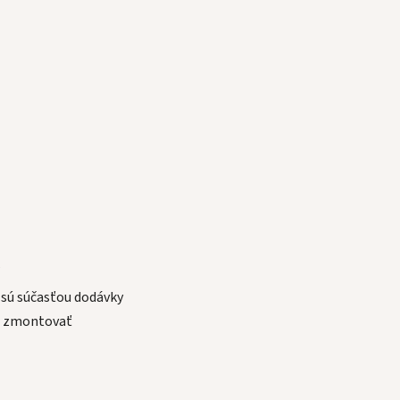
ž
 sú súčasťou dodávky
ju zmontovať