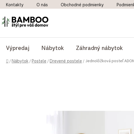
Prejsť na obsah
Kontakty
O nás
Obchodné podmienky
Podmien
Výpredaj
Nábytok
Záhradný nábytok
Domov
Jednolôžková posteľ ADON
/
Nábytok
/
Postele
/
Drevené postele
/