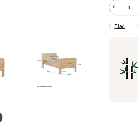
Jednotková c
Tlač