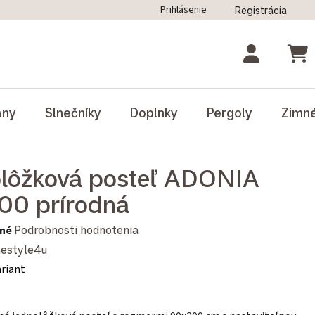
Prihlásenie
Registrácia
ný poriadok
Blog
Odstúpenie od zmluvy
NÁK
ány
Slnečníky
Doplnky
Pergoly
Zimn
lôžková posteľ ADONIA
0 prírodná
notenie produktu je 0,0 z 5 hviezdičiek.
né
Podrobnosti hodnotenia
estyle4u
ariant