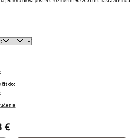
ná jednolôžková posteľ s rozmermi 90x200 cm s nastaviteľnou
t
čiť do:
t
ručenia
3 €