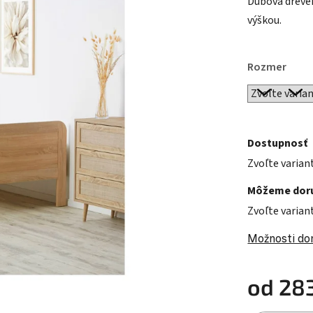
Dubová dreve
výškou.
Rozmer
Dostupnosť
Zvoľte varian
Môžeme doru
Zvoľte varian
Možnosti do
od
28