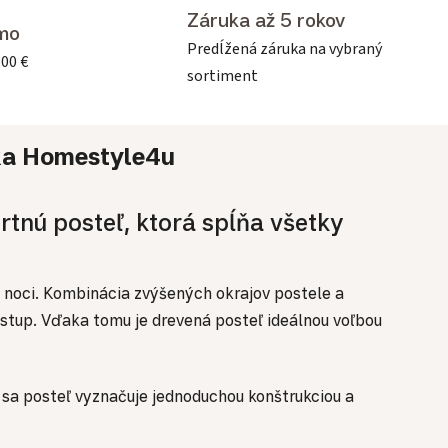
Záruka až 5 rokov
mo
Predĺžená záruka na vybraný
500 €
sortiment
ka
Homestyle4u
rtnú posteľ, ktorá spĺňa všetky
noci. Kombinácia zvýšených okrajov postele a
stup. Vďaka tomu je drevená posteľ ideálnou voľbou
a posteľ vyznačuje jednoduchou konštrukciou a