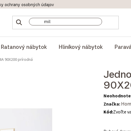
ky ochrany osobných údajov
Doprava a platby
Reklamač
Ratanový nábytok
Hliníkový nábytok
Parav
IA 90X200 prírodná
Jedno
90X20
Priemerné hod
Neohodnote
Značka:
Hom
Kód:
Zvoľte v