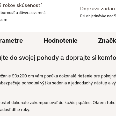
3 rokov skúseností
Doprava zadar
bornosť a dôvera overená
Pri objednávke nad 
asom
rametre
Hodnotenie
Znač
te do svojej pohody a doprajte si komfo
ežanie 90x200 cm vám ponúka dokonalé riešenie pre pokojné 
zabezpečuje pohodlnú výšku sedenia a jednoduchý nástup a vý
steľ dokonale zakomponovať do každej spálne. Okrem toho s
adosť dlhé roky.