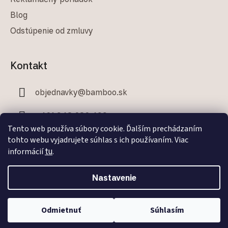
Blog
Odstúpenie od zmluvy
Kontakt
objednavky
@
bamboo.sk
+421 948 282 499
Tento web používa súbory cookie. Ďalším prechádzaním
+421 907 706 329
tohto webu vyjadrujete súhlas s ich používaním. Viac
informácií
tu
.
Nastavenie
Facebook
Odmietnuť
Súhlasím