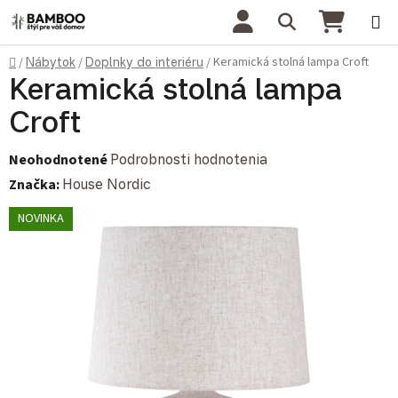
Prejsť na obsah
Hľadať
NÁKU
Domov
Keramická stolná lampa Croft
/
Nábytok
/
Doplnky do interiéru
/
Keramická stolná lampa
Croft
Priemerné hodnotenie produktu je 0,0 z 5 hviezdičiek.
Neohodnotené
Podrobnosti hodnotenia
Značka:
House Nordic
NOVINKA