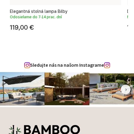
Elegantná stolná lampa Bilby
Diz
Odosielame do 7-14 prac. dní
Na 
119,00 €
16
Sledujte nás na našom Instagrame
‹
›
Zápätie