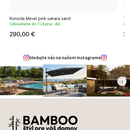
Komoda Mevel pink sahara sand
Tro
Odosielame do 7-14 prac. dní
Odo
290,00 €
23
Sledujte nás na našom Instagrame
‹
›
Zápätie