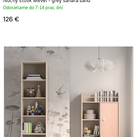
Nočný stolík Mevel - grey sahara sand
Odosielame do 7-14 prac. dní
126 €