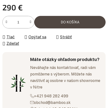
290 €
Jednotková cena:
DO KOŠÍKA
Tlač
Opýtať sa
Strážiť
Zdieľať
Máte otázky ohľadom produktu?
Neváhajte nás kontaktovať, radi vám
pomôžeme s výberom. Môžete nás
navštíviť aj osobne v našom showroome
v Nitre
+421 948 282 499
obchod@bamboo.sk