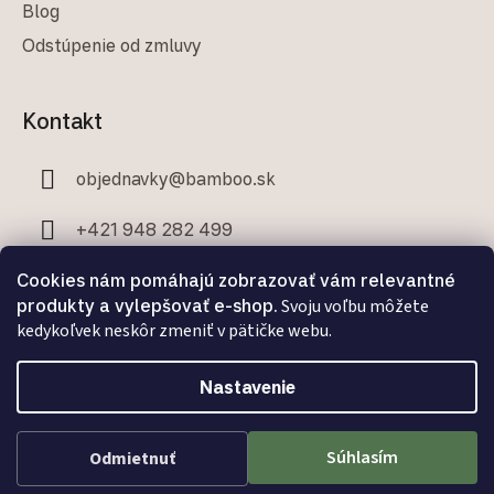
Blog
Odstúpenie od zmluvy
Kontakt
objednavky
@
bamboo.sk
+421 948 282 499
+421 907 706 329
Cookies nám pomáhajú zobrazovať vám relevantné
produkty a vylepšovať e-shop.
Svoju voľbu môžete
kedykoľvek neskôr zmeniť v pätičke webu.
Nastavenie
Facebook
Súhlasím
Odmietnuť