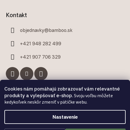
Kontakt
objednavky
@
bamboo.sk
+421 948 282 499
+421 907 706 329
Cookies nám pomáhajú zobrazovať vám relevantné
Facebook
produkty a vylepšovať e-shop.
Svoju voľbu môžete
kedykoľvek neskôr zmeniť v pätičke webu.
Nastavenie