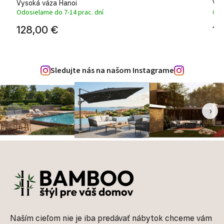
Vysoká váza Hanoi
Vys
Odosielame do 7-14 prac. dní
Odo
128,00 €
14
Sledujte nás na našom Instagrame
‹
›
Zápätie
Naším cieľom nie je iba predávať nábytok chceme vám