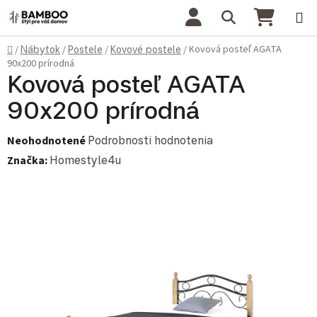
Prejsť na obsah
Hľadať
NÁKU
Domov
Kovová posteľ AGATA
/
Nábytok
/
Postele
/
Kovové postele
/
90x200 prírodná
Kovová posteľ AGATA
90x200 prírodná
Priemerné hodnotenie produktu je 0,0 z 5 hviezdičiek.
Neohodnotené
Podrobnosti hodnotenia
Značka:
Homestyle4u