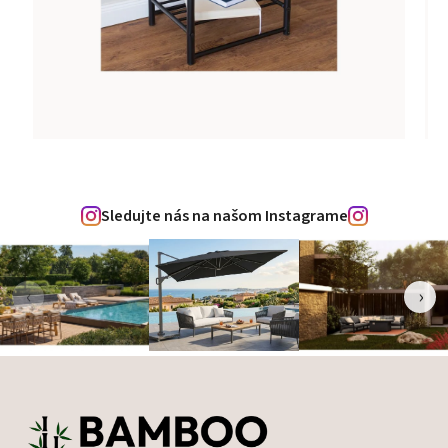
Sledujte nás na našom Instagrame
‹
›
Zápätie