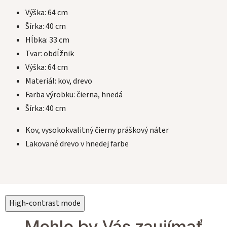
Výška: 64 cm
Šírka: 40 cm
Hĺbka: 33 cm
Tvar: obdĺžnik
Výška: 64 cm
Materiál: kov, drevo
Farba výrobku: čierna, hnedá
Šírka: 40 cm
Kov, vysokokvalitný čierny práškový náter
Lakované drevo v hnedej farbe
High-contrast mode
Mohlo by Vás zaujímať