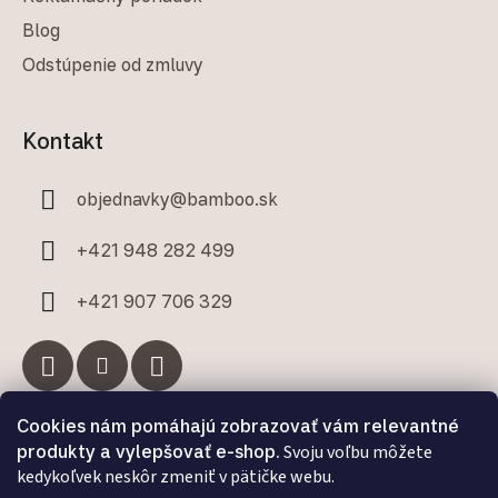
Blog
Odstúpenie od zmluvy
Kontakt
objednavky
@
bamboo.sk
+421 948 282 499
+421 907 706 329
Cookies nám pomáhajú zobrazovať vám relevantné
Facebook
produkty a vylepšovať e-shop.
Svoju voľbu môžete
kedykoľvek neskôr zmeniť v pätičke webu.